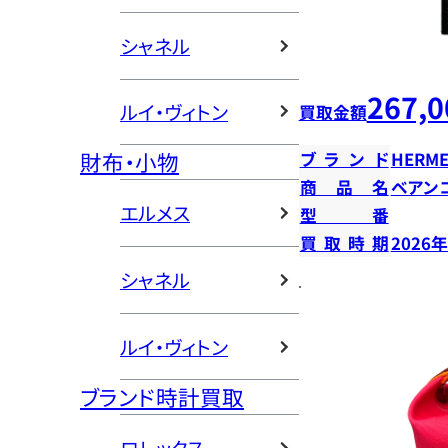
シャネル
267,0
ルイ・ヴィトン
買取金額
財布・小物
ブランド
HERME
商品名
ベアン
エルメス
型番
買取時期
2026
シャネル
ルイ・ヴィトン
ブランド時計買取