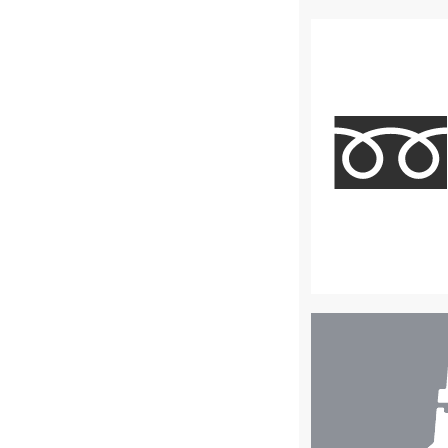
店
舗
検
索