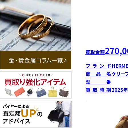
270,0
買取金額
ブランド
HERME
商品名
ケリー
型番
買取時期
2025