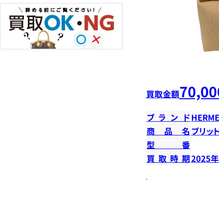
70,00
買取金額
ブランド
HERME
商品名
ブリット
型番
買取時期
2025