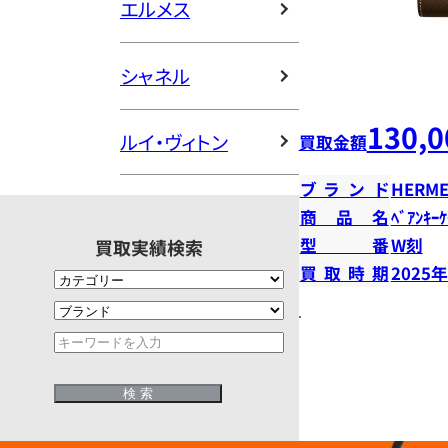
エルメス
シャネル
130,0
ルイ・ヴィトン
買取金額
ブランド
HERME
商品名
ﾍﾞｱﾝｷｰ
型番
W刻
買取実績検索
買取時期
2025