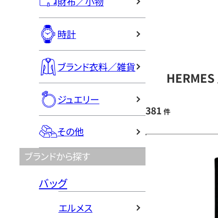
財布／小物
時計
ブランド衣料／雑貨
HERME
ジュエリー
381
件
その他
ブランドから探す
バッグ
エルメス