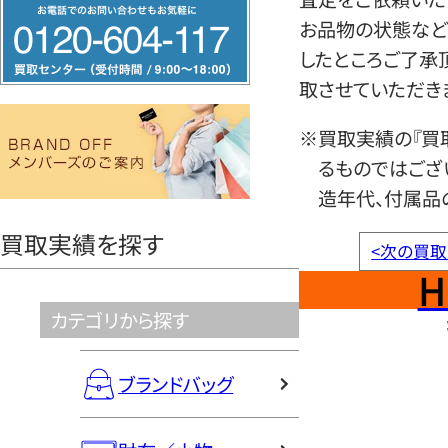
フ
お品物の状態など
リ
したところご了承
ー
取させていただき
ダ
イ
※買取実績の『買
ヤ
るものではござ
ル
造年代、付属品
0120604117
買取実績を探す
<
次の買取
H
カテゴリから探す
ブランドバッグ