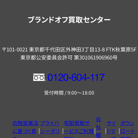
案
内
ブランドオフ買取センター
〒101-0021 東京都千代田区外神田3丁目13-8 FTK秋葉原5F
東京都公安委員会許可 第301061906960号
フ
リ
受付時間 / 9:00～18:00
ー
ダ
イ
会
古物営業法
プライバ
宅配買取サ
サイ
ダウン
ヤ
社
に基づく表
シーポリ
ービスご利用
トマ
ロード
ル
概