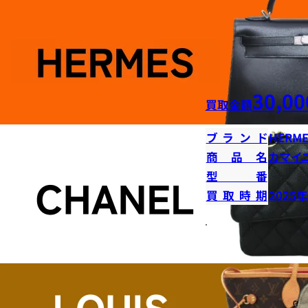
30,00
買取金額
ブランド
HERME
商品名
カマイ
型番
買取時期
2025