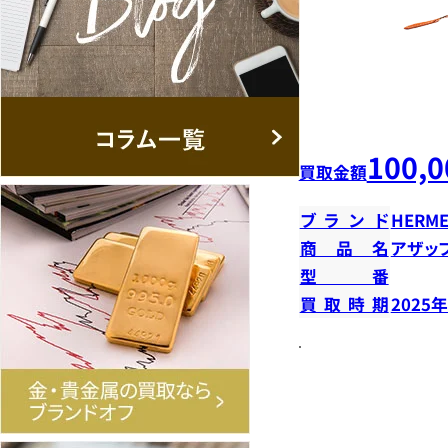
100,0
買取金額
ブランド
HERME
商品名
アザッ
型番
買取時期
2025