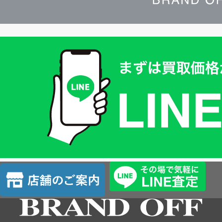
買
取
価
格
は
LINE
簡
単
査
店
定
舗
の
ご