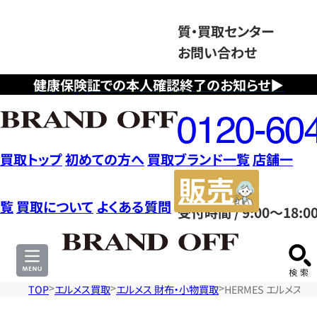
質・買取センター
お問い合わせ
健康保険証での本人確認終了のお知らせ▶
フ
リ
ー
ダ
買取トップ
初めての方へ
買取ブランド一覧
店舗一
イ
販
ヤ
売
覧
買取について
よくある質問
受付時間 / 9:00～18:0
ル
サ
0120604117
イ
ト
TOP
エルメス買取
エルメス 財布・小物買取
HERMES エルメス ｶﾃﾞ