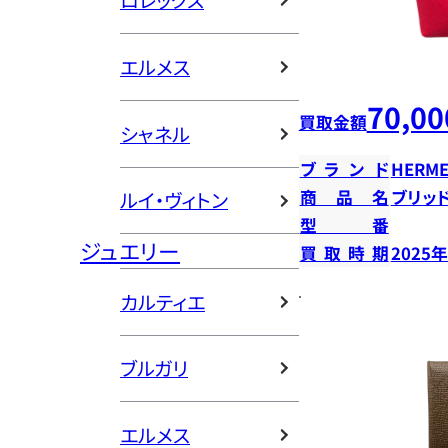
ロレックス
エルメス
70,00
買取金額
シャネル
ブランド
HERME
商品名
ブリッ
ルイ・ヴィトン
型番
ジュエリー
買取時期
2025
カルティエ
ブルガリ
エルメス