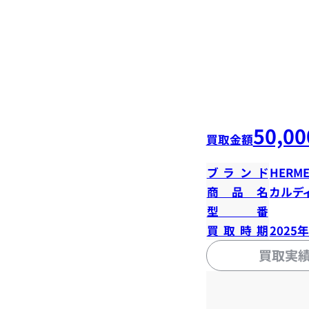
50,00
買取金額
ブランド
HERME
商品名
カルデ
型番
買取時期
2025
買取実