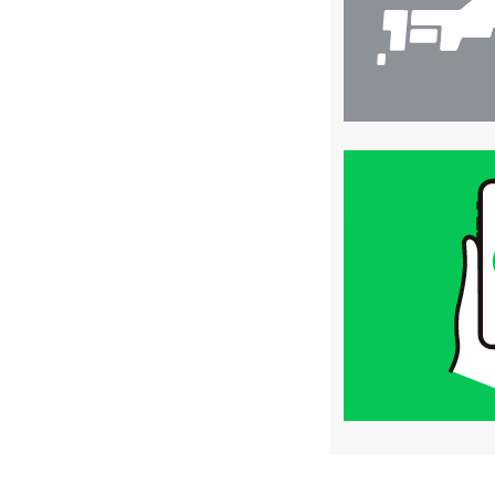
買
取
価
格
は
LINE
簡
単
査
定