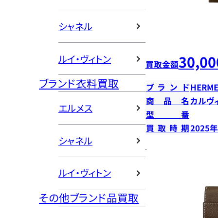
シャネル
30,00
ルイ・ヴィトン
買取金額
ブランド衣料買取
ブランド
HERME
商品名
カルヴ
エルメス
型番
買取時期
2025
シャネル
ルイ・ヴィトン
その他ブランド品買取