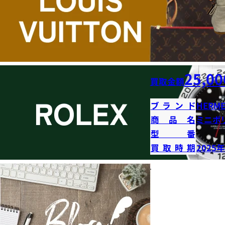
25,00
買取金額
ブランド
HERME
商品名
ミニボ
型番
買取時期
2025