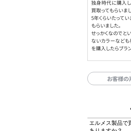
独身時代に購入した
買取ってもらいま
5年くらいたって
もらいました。
せっかくなのでと
ないカラーなども
を購入したらブラ
お客様の
エルメス製品で
ありますか？