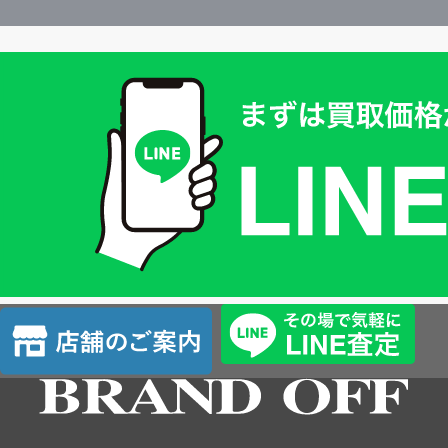
買
取
価
格
は
LINE
簡
単
査
店
定
舗
の
ご
案