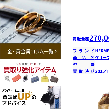
270,0
買取金額
ブランド
HERME
商品名
ケリー
型番
買取時期
2025