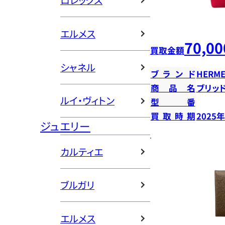
ロレックス
エルメス
70,00
買取金額
シャネル
ブランド
HERME
商品名
ブリッ
ルイ・ヴィトン
型番
買取時期
2025
ジュエリー
カルティエ
ブルガリ
エルメス