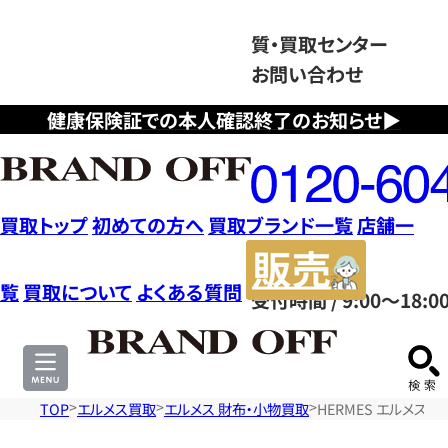
質・買取センター
お問い合わせ
健康保険証での本人確認終了のお知らせ▶
フ
リ
ー
ダ
買取トップ
初めての方へ
買取ブランド一覧
店舗一
イ
販
ヤ
売
覧
買取について
よくある質問
受付時間 / 9:00～18:0
ル
サ
0120604117
イ
ト
TOP
エルメス買取
エルメス 財布・小物買取
HERMES エルメス