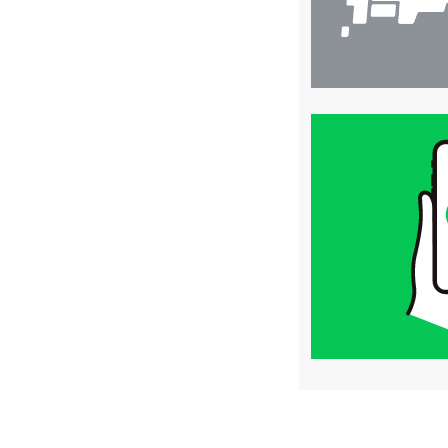
買
取
価
格
は
LINE
簡
単
査
定