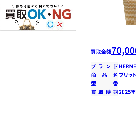
70,00
買取金額
ブランド
HERME
商品名
ブリット
型番
買取時期
2025