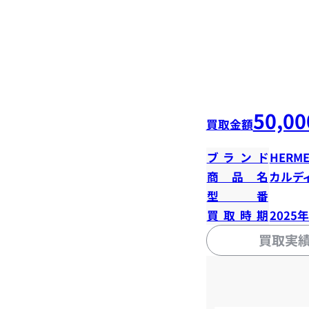
50,00
買取金額
ブランド
HERME
商品名
カルデ
型番
買取時期
2025
買取実