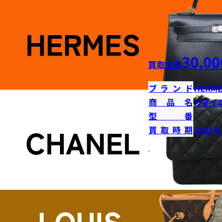
30,00
買取金額
ブランド
HERME
商品名
カマイ
型番
買取時期
2025