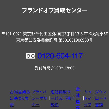
内
ブランドオフ買取センター
〒101-0021 東京都千代田区外神田3丁目13-8 FTK秋葉原5F
東京都公安委員会許可 第301061906960号
フ
リ
受付時間 / 9:00～18:00
ー
ダ
イ
会
古物営業法
プライバ
宅配買取サ
サイ
ダウン
ヤ
社
に基づく表
シーポリ
ービスご利用
トマ
ロード
ル
概
示
シー
規約
ップ
書類
0120604117
要