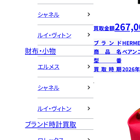
シャネル
267,0
買取金額
ルイ・ヴィトン
ブランド
HERME
財布・小物
商品名
ベアン
型番
エルメス
買取時期
2026
シャネル
ルイ・ヴィトン
ブランド時計買取