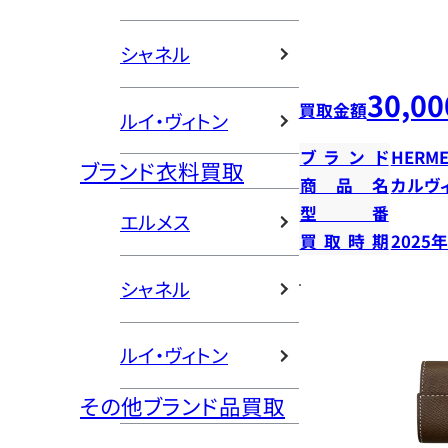
シャネル
30,00
買取金額
ルイ・ヴィトン
ブランド
HERME
ブランド衣料買取
商品名
カルヴ
型番
エルメス
買取時期
2025
シャネル
ルイ・ヴィトン
その他ブランド品買取