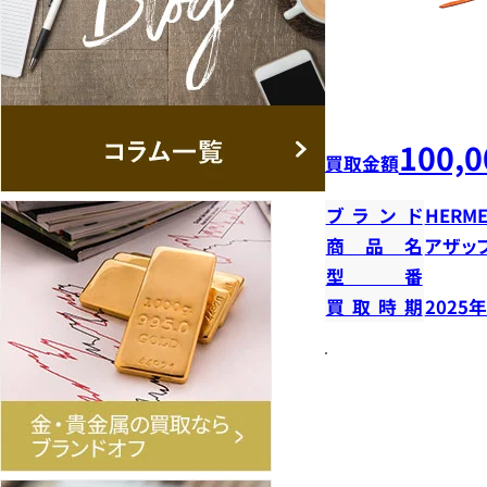
100,0
買取金額
ブランド
HERME
商品名
アザッ
型番
買取時期
2025