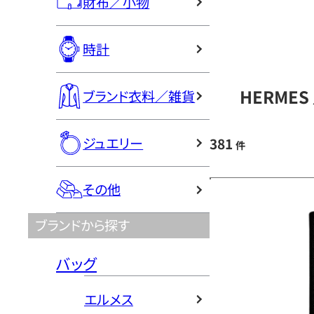
財布／小物
時計
HERME
ブランド衣料／雑貨
ジュエリー
381
件
その他
ブランドから探す
バッグ
エルメス