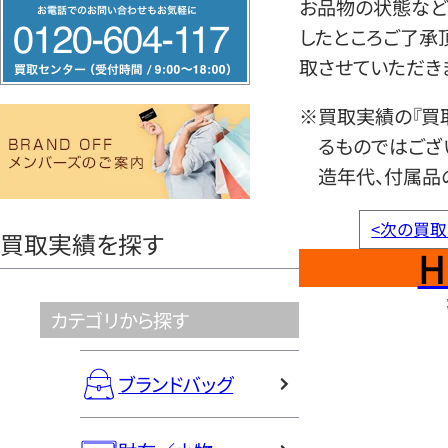
フ
お品物の状態など
リ
したところご了承
ー
取させていただき
ダ
※買取実績の『買
イ
るものではござ
ヤ
造年代、付属品
ル
0120604117
<
次の買取
買取実績を探す
H
カテゴリから探す
ブランドバッグ