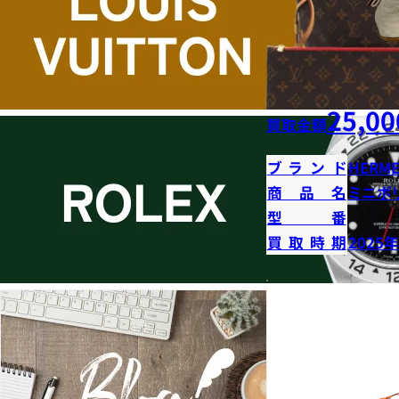
25,00
買取金額
ブランド
HERME
商品名
ミニボ
型番
買取時期
2025