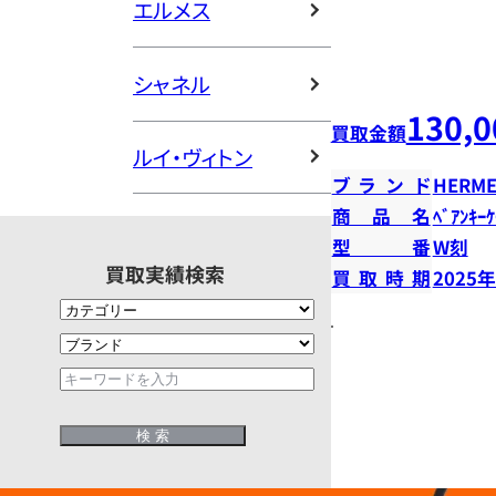
エルメス
シャネル
130,0
買取金額
ルイ・ヴィトン
ブランド
HERME
商品名
ﾍﾞｱﾝｷｰ
型番
W刻
買取実績検索
買取時期
2025