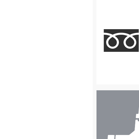
店
舗
検
索