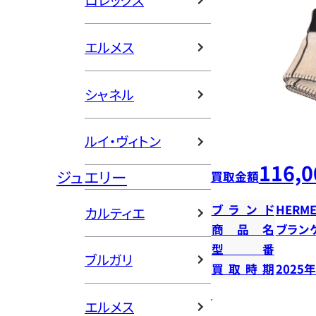
ロレックス
エルメス
シャネル
ルイ・ヴィトン
116,0
ジュエリー
買取金額
ブランド
HERME
カルティエ
商品名
ブラン
型番
ブルガリ
買取時期
2025
エルメス