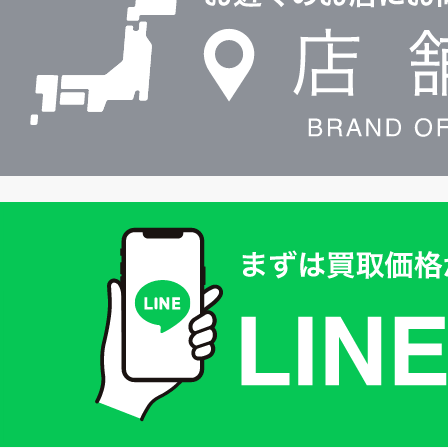
検
索
買
取
価
格
は
LINE
簡
単