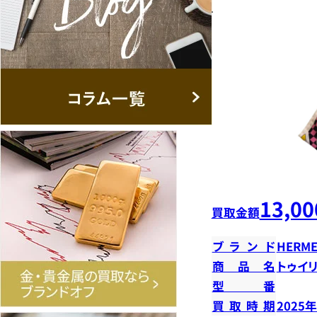
13,00
買取金額
ブランド
HERME
商品名
トゥイ
型番
買取時期
2025