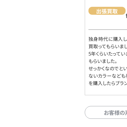
出張買取
独身時代に購入した
買取ってもらいま
5年くらいたって
もらいました。
せっかくなのでと
ないカラーなども
を購入したらブラ
お客様の