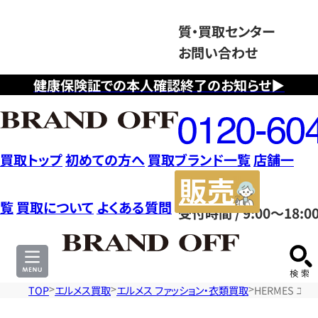
質・買取センター
お問い合わせ
健康保険証での本人確認終了のお知らせ▶
フ
リ
ー
ダ
買取トップ
初めての方へ
買取ブランド一覧
店舗一
イ
販
ヤ
売
覧
買取について
よくある質問
受付時間 / 9:00～18:0
ル
サ
0120604117
イ
ト
TOP
エルメス買取
エルメス ファッション・衣類買取
HERMES エ