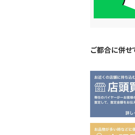
簡
単
査
定
ご都合に併せ