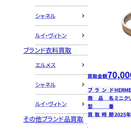
シャネル
ルイ・ヴィトン
ブランド衣料買取
エルメス
70,00
買取金額
シャネル
ブランド
HERME
商品名
ミニク
ルイ・ヴィトン
型番
買取時期
2025
その他ブランド品買取