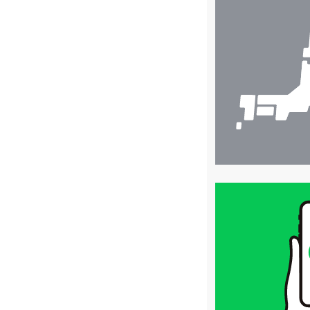
店
舗
検
索
買
取
価
格
は
LINE