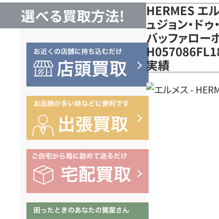
HERMES エ
選べる買取方法!
ュジョン・ドゥ
バッファローホ
H057086F
実績