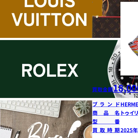
18,00
買取金額
ブランド
HERME
商品名
トゥイ
型番
買取時期
2025