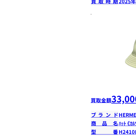
買取時期
2025
33,00
買取金額
ブランド
HERME
商品名
ﾊｯﾄ 《ｶﾙ
型番
H2410