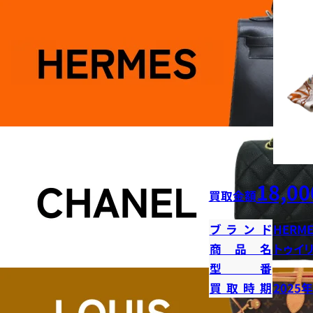
18,00
買取金額
ブランド
HERME
商品名
トゥイ
型番
買取時期
2025