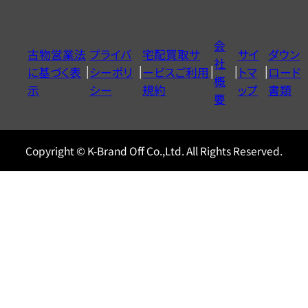
ダ
イ
会
古物営業法
プライバ
宅配買取サ
サイ
ダウン
ヤ
社
に基づく表
シーポリ
ービスご利用
トマ
ロード
ル
概
示
シー
規約
ップ
書類
0120604117
要
Copyright © K-Brand Off Co.,Ltd. All Rights Reserved.