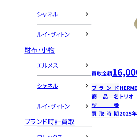
シャネル
ルイ・ヴィトン
財布・小物
エルメス
16,00
買取金額
シャネル
ブランド
HERME
商品名
トリオ
型番
ルイ・ヴィトン
買取時期
2025
ブランド時計買取