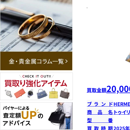
20,00
買取金額
ブランド
HERME
商品名
トゥイ
型番
買取時期
2025