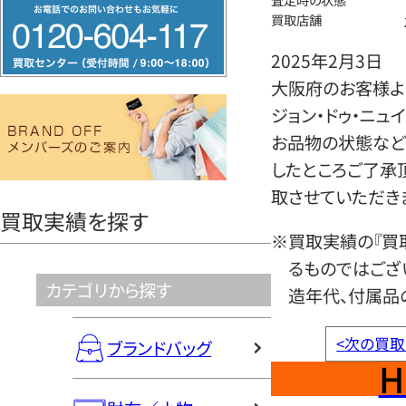
フ
買取店舗
リ
ー
2025年2月3日
ダ
大阪府のお客様より
イ
ジョン・ドゥ・ニュ
ヤ
お品物の状態など
ル
したところご了承
0120604117
取させていただき
買取実績を探す
※買取実績の『買
るものではござ
カテゴリから探す
造年代、付属品
<
次の買取
ブランドバッグ
H