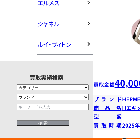
エルメス
シャネル
ルイ・ヴィトン
買取実績検索
40,00
買取金額
ブランド
HERME
商品名
Hエキ
型番
買取時期
2025