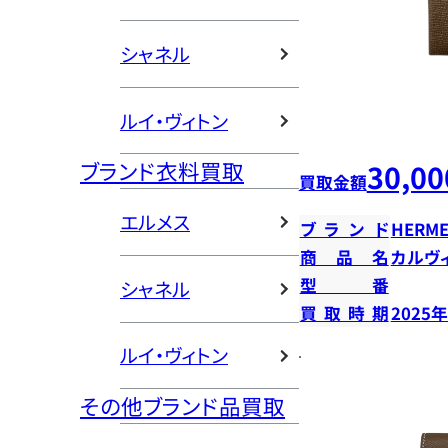
シャネル
ルイ・ヴィトン
ブランド衣料買取
30,00
買取金額
エルメス
ブランド
HERME
商品名
カルヴ
型番
シャネル
買取時期
2025
ルイ・ヴィトン
その他ブランド品買取