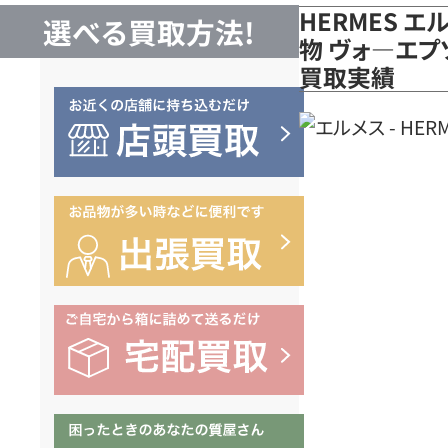
HERMES エ
選べる買取方法!
物 ヴォ―エプ
買取実績