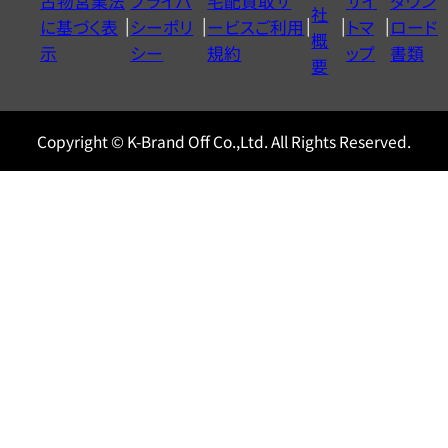
古物営業法
プライバ
宅配買取サ
サイ
ダウン
ヤ
社
に基づく表
シーポリ
ービスご利用
トマ
ロード
ル
概
示
シー
規約
ップ
書類
0120604117
要
Copyright © K-Brand Off Co.,Ltd. All Rights Reserved.