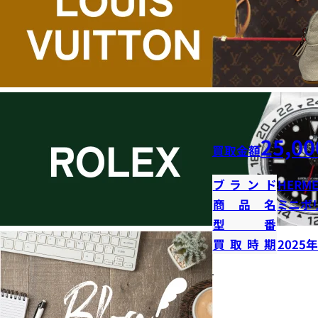
25,00
買取金額
ブランド
HERME
商品名
ミニボ
型番
買取時期
2025