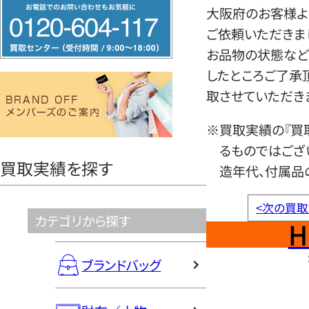
フ
大阪府のお客様よ
リ
ご依頼いただきま
ー
お品物の状態など
ダ
したところご了承
イ
取させていただき
ヤ
ル
※買取実績の『買
0120604117
るものではござ
買取実績を探す
造年代、付属品
<
次の買取
カテゴリから探す
H
ブランドバッグ