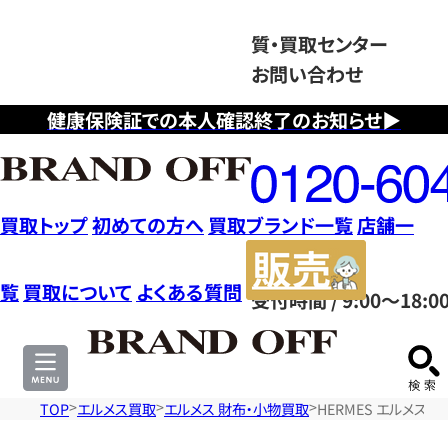
質・買取センター
お問い合わせ
健康保険証での本人確認終了のお知らせ▶
フ
リ
ー
ダ
買取トップ
初めての方へ
買取ブランド一覧
店舗一
イ
販
ヤ
売
覧
買取について
よくある質問
受付時間 / 9:00～18:0
ル
サ
0120604117
イ
ト
TOP
エルメス買取
エルメス 財布・小物買取
HERMES エルメス