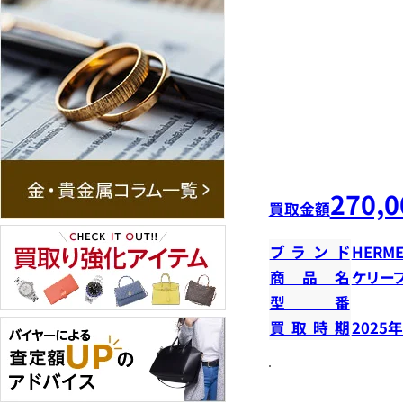
270,0
買取金額
ブランド
HERME
商品名
ケリー
型番
買取時期
2025