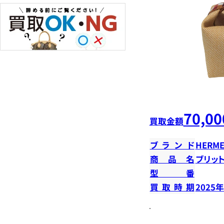
70,00
買取金額
ブランド
HERME
商品名
ブリット
型番
買取時期
2025