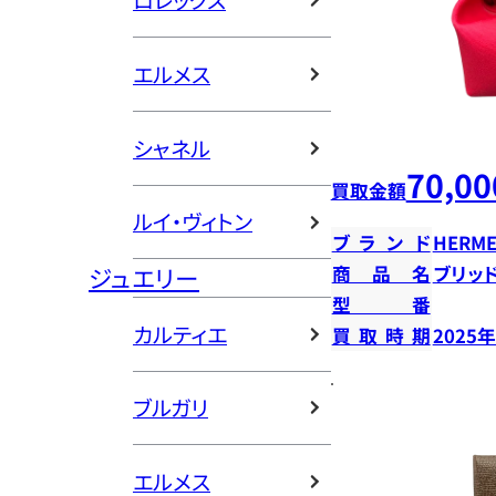
ロレックス
エルメス
シャネル
70,00
買取金額
ルイ・ヴィトン
ブランド
HERME
ジュエリー
商品名
ブリッ
型番
カルティエ
買取時期
2025
ブルガリ
エルメス