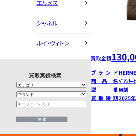
エルメス
シャネル
ルイ・ヴィトン
130,0
買取金額
ブランド
HERME
買取実績検索
商品名
ﾍﾞｱﾝｷｰ
型番
W刻
買取時期
2025