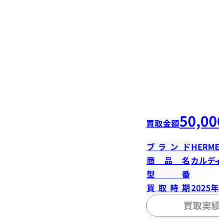
50,00
買取金額
ブランド
HERME
商品名
カルデ
型番
買取時期
2025
買取実