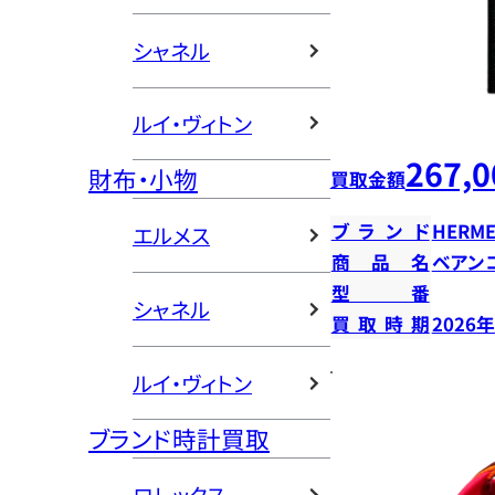
シャネル
ルイ・ヴィトン
267,0
財布・小物
買取金額
ブランド
HERME
エルメス
商品名
ベアン
型番
シャネル
買取時期
2026
ルイ・ヴィトン
ブランド時計買取