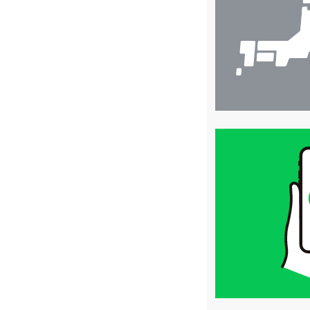
索
買
取
価
格
は
LINE
簡
単
査