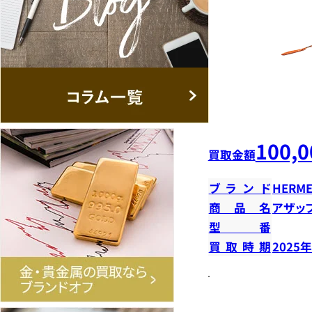
100,0
買取金額
ブランド
HERME
商品名
アザッ
型番
買取時期
2025