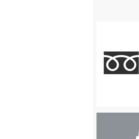
店
舗
検