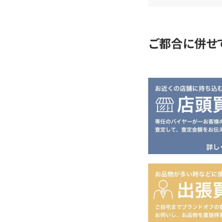
定
ご都合に併せ