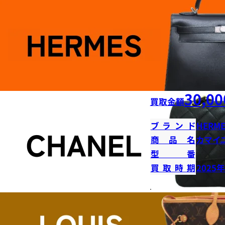
30,00
買取金額
ブランド
HERME
商品名
カマイ
型番
買取時期
2025