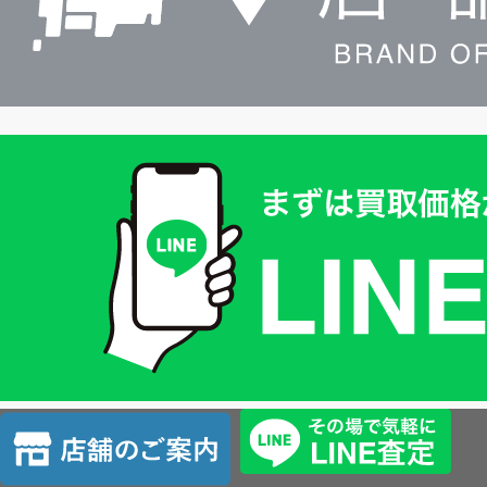
買
取
価
格
は
LINE
簡
単
査
店
定
舗