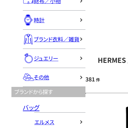
財布／小物
時計
ブランド衣料／雑貨
ジュエリー
HERME
その他
381
件
ブランドから探す
バッグ
エルメス