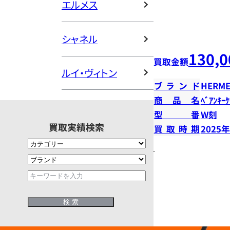
エルメス
シャネル
130,0
買取金額
ルイ・ヴィトン
ブランド
HERME
商品名
ﾍﾞｱﾝｷｰ
型番
W刻
買取実績検索
買取時期
2025