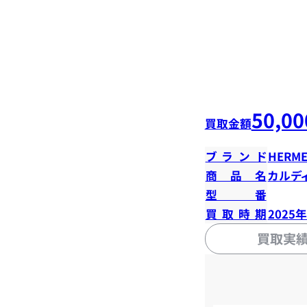
50,00
買取金額
ブランド
HERME
商品名
カルデ
型番
買取時期
2025
買取実