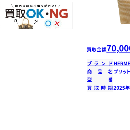
70,00
買取金額
ブランド
HERME
商品名
ブリット
型番
買取時期
2025