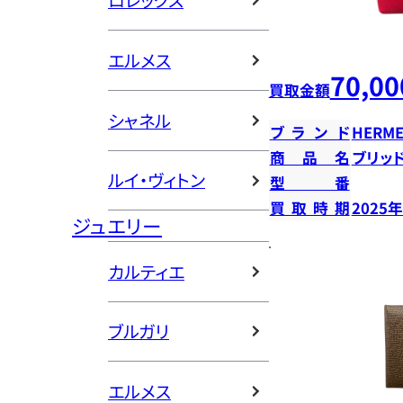
ロレックス
エルメス
70,00
買取金額
シャネル
ブランド
HERME
商品名
ブリッ
ルイ・ヴィトン
型番
買取時期
2025
ジュエリー
カルティエ
ブルガリ
エルメス