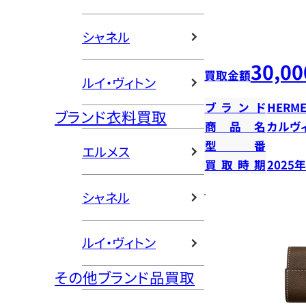
シャネル
30,00
買取金額
ルイ・ヴィトン
ブランド
HERME
ブランド衣料買取
商品名
カルヴ
型番
エルメス
買取時期
2025
シャネル
ルイ・ヴィトン
その他ブランド品買取