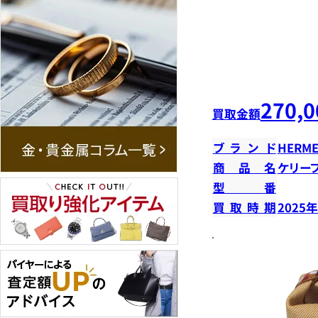
270,0
買取金額
ブランド
HERME
商品名
ケリー
型番
買取時期
2025