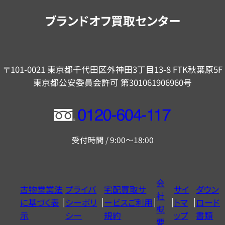
内
ブランドオフ買取センター
〒101-0021 東京都千代田区外神田3丁目13-8 FTK秋葉原5F
東京都公安委員会許可 第301061906960号
フ
リ
受付時間 / 9:00～18:00
ー
ダ
イ
会
古物営業法
プライバ
宅配買取サ
サイ
ダウン
ヤ
社
に基づく表
シーポリ
ービスご利用
トマ
ロード
ル
概
示
シー
規約
ップ
書類
0120604117
要