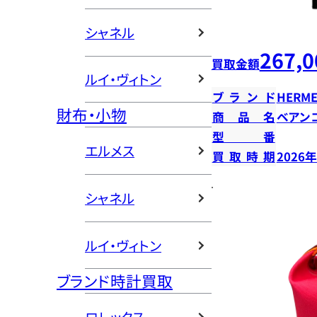
シャネル
267,0
買取金額
ルイ・ヴィトン
ブランド
HERME
財布・小物
商品名
ベアン
型番
エルメス
買取時期
2026
シャネル
ルイ・ヴィトン
ブランド時計買取