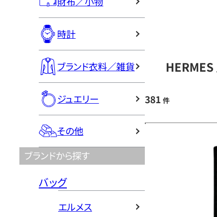
財布／小物
時計
HERME
ブランド衣料／雑貨
ジュエリー
381
件
その他
ブランドから探す
バッグ
エルメス