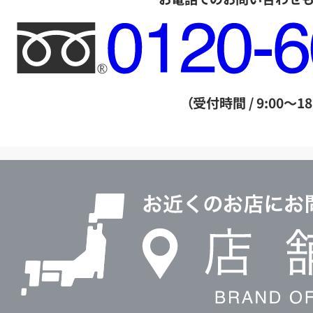
フ
リ
ー
ダ
（受付時間 / 9:00～18
イ
ヤ
ル
店
0120604117
舗
検
索