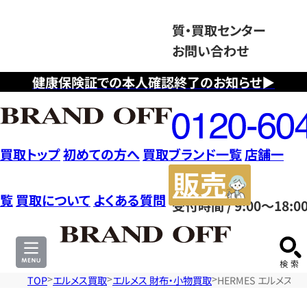
質・買取センター
お問い合わせ
健康保険証での本人確認終了のお知らせ▶
フ
リ
ー
ダ
買取トップ
初めての方へ
買取ブランド一覧
店舗一
イ
販
ヤ
売
覧
買取について
よくある質問
受付時間 / 9:00～18:0
ル
サ
0120604117
イ
ト
TOP
エルメス買取
エルメス 財布・小物買取
HERMES エルメス ｱﾆ