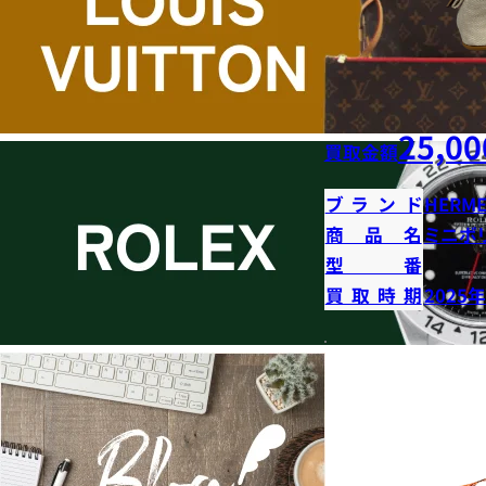
25,00
買取金額
ブランド
HERME
商品名
ミニボ
型番
買取時期
2025