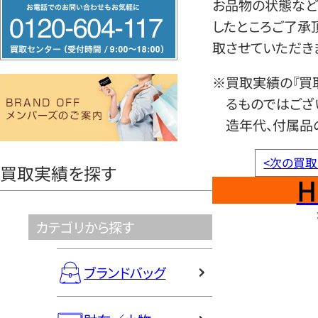
フ
お品物の状態など
リ
したところご了承
ー
取させていただき
ダ
※買取実績の『買
イ
るものではござ
ヤ
造年代、付属品
ル
0120604117
<
次の買取
買取実績を探す
H
カテゴリから探す
ブランドバッグ