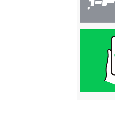
買
取
価
格
は
LINE
簡
単
査
定