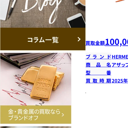
100,0
買取金額
ブランド
HERME
商品名
アザッ
型番
買取時期
2025