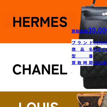
30,00
買取金額
ブランド
HERME
商品名
カマイ
型番
買取時期
2025