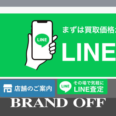
買
取
価
格
は
LINE
簡
単
査
店
定
舗
の
ご
案