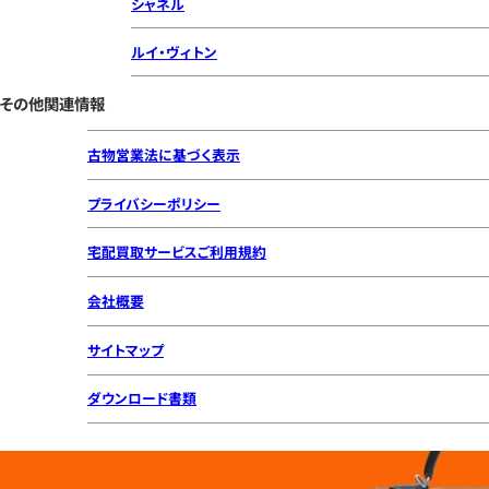
シャネル
ルイ・ヴィトン
その他関連情報
古物営業法に基づく表示
プライバシーポリシー
宅配買取サービスご利用規約
会社概要
サイトマップ
ダウンロード書類