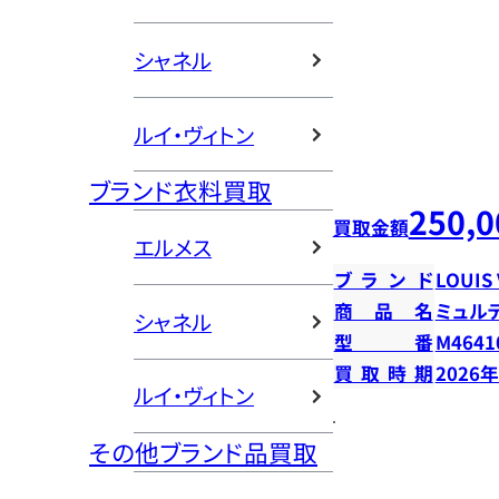
シャネル
ルイ・ヴィトン
ブランド衣料買取
250,0
買取金額
エルメス
ブランド
LOUIS
商品名
ミュル
シャネル
型番
M4641
買取時期
2026
ルイ・ヴィトン
その他ブランド品買取