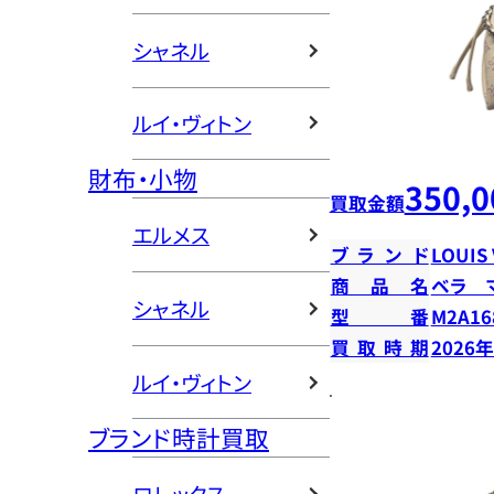
シャネル
ルイ・ヴィトン
財布・小物
350,0
買取金額
エルメス
ブランド
LOUIS
商品名
ベラ 
シャネル
型番
M2A16
買取時期
2026
ルイ・ヴィトン
ブランド時計買取