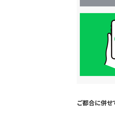
買
取
価
格
は
LINE
簡
単
査
定
ご都合に併せ