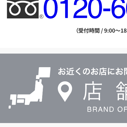
フ
リ
ー
ダ
（受付時間 / 9:00～18
イ
ヤ
ル
店
0120604117
舗
検
索