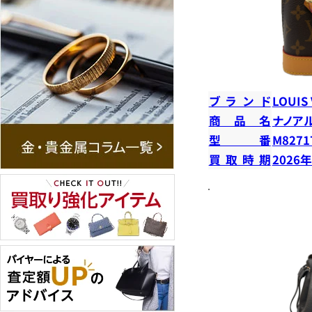
ブランド
LOUIS
商品名
ナノア
型番
M8271
買取時期
2026