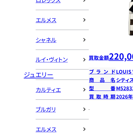
ロレックス
エルメス
シャネル
220,0
買取金額
ルイ・ヴィトン
ブランド
LOUIS
ジュエリー
商品名
シティ
型番
M5283
カルティエ
買取時期
2026
ブルガリ
エルメス