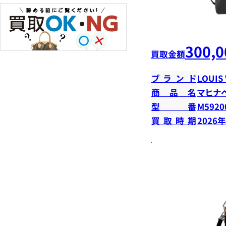
300,0
買取金額
ブランド
LOUIS
商品名
マヒナ
型番
M5920
買取時期
2026