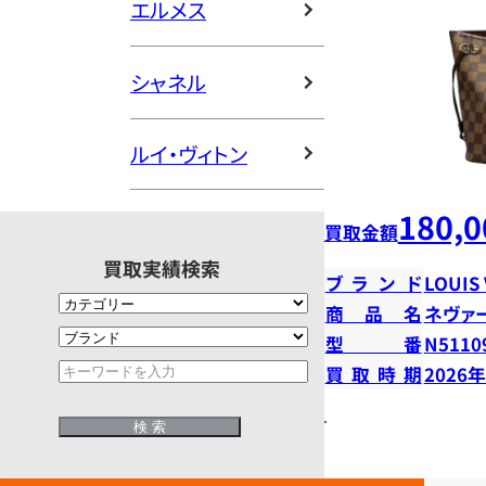
エルメス
シャネル
ルイ・ヴィトン
180,0
買取金額
買取実績検索
ブランド
LOUIS
商品名
ネヴァ
型番
N5110
買取時期
2026