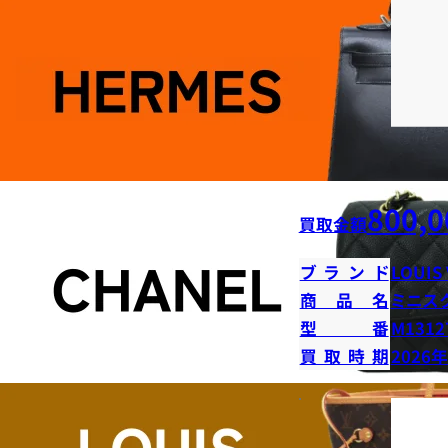
800,0
買取金額
ブランド
LOUIS
商品名
ミニス
型番
M1312
買取時期
2026