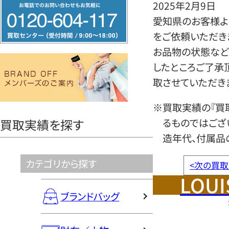
フ
2025年2月9日
リ
愛知県のお客様より
ー
をご依頼いただき
ダ
お品物の状態など
イ
したところご了承
ヤ
取させていただき
ル
※買取実績の『買
0120604117
るものではござ
買取実績を探す
造年代、付属品
カテゴリから探す
<
次の買取
LOUI
ブランドバッグ