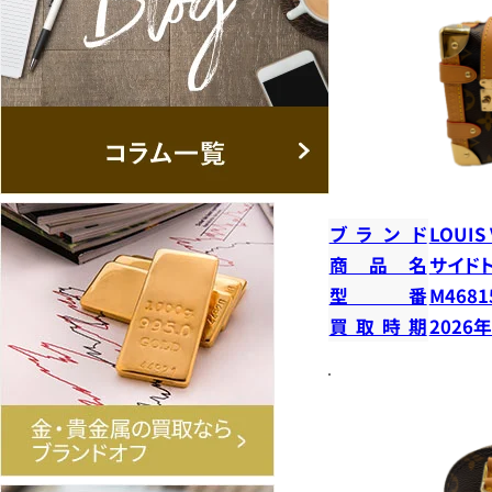
ブランド
LOUIS
商品名
サイド
型番
M4681
買取時期
2026