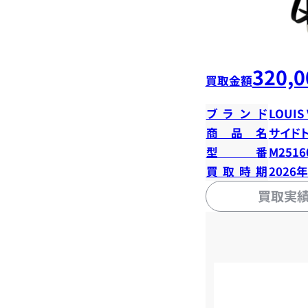
320,0
買取金額
ブランド
LOUIS
商品名
サイド
型番
M2516
買取時期
2026
買取実