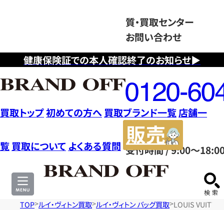
質・買取センター
お問い合わせ
健康保険証での本人確認終了のお知らせ▶
フ
リ
ー
ダ
買取トップ
初めての方へ
買取ブランド一覧
店舗一
イ
販
ヤ
売
覧
買取について
よくある質問
受付時間 / 9:00～18:0
ル
サ
0120604117
イ
ト
TOP
ルイ・ヴィトン買取
ルイ・ヴィトン バッグ買取
LOUIS VUIT