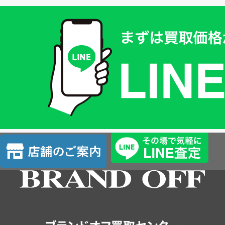
買
取
価
格
は
LINE
簡
単
査
店
定
舗
の
ご
案
内