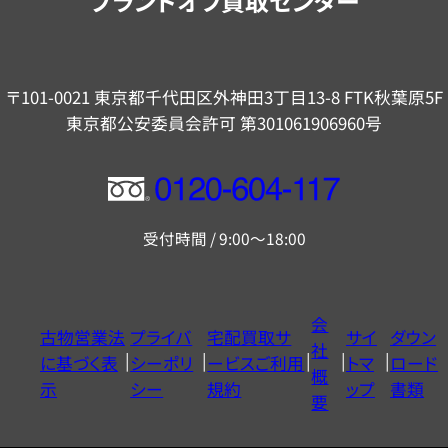
ブランドオフ買取センター
〒101-0021 東京都千代田区外神田3丁目13-8 FTK秋葉原5F
東京都公安委員会許可 第301061906960号
フ
リ
受付時間 / 9:00～18:00
ー
ダ
イ
会
古物営業法
プライバ
宅配買取サ
サイ
ダウン
ヤ
社
に基づく表
シーポリ
ービスご利用
トマ
ロード
ル
概
示
シー
規約
ップ
書類
0120604117
要