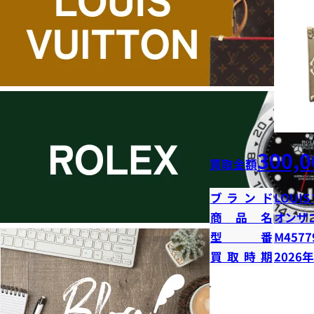
300,0
買取金額
ブランド
LOUIS
商品名
オンザ
型番
M4577
買取時期
2026