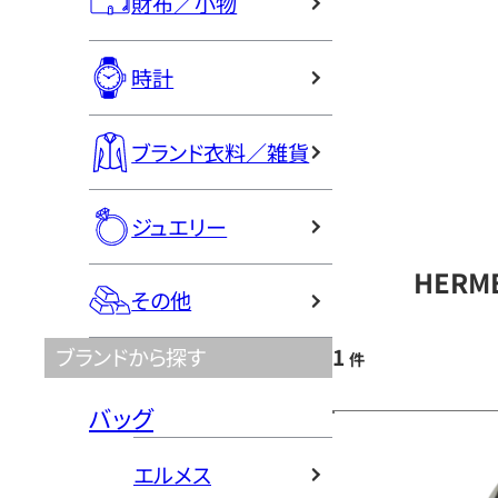
財布／小物
時計
ブランド衣料／雑貨
ジュエリー
HERM
その他
1
ブランドから探す
件
バッグ
エルメス