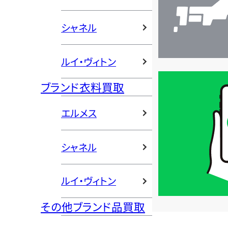
シャネル
ルイ・ヴィトン
買
ブランド衣料買取
取
価
エルメス
格
は
シャネル
LINE
簡
ルイ・ヴィトン
単
査
その他ブランド品買取
定