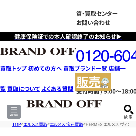
質・買取センター
お問い合わせ
健康保険証での本人確認終了のお知らせ▶
フ
リ
ー
ダ
買取トップ
初めての方へ
買取ブランド一覧
店舗一
イ
販
ヤ
売
覧
買取について
よくある質問
受付時間 / 9:00～18:0
ル
サ
0120604117
イ
ト
TOP
エルメス買取
エルメス 宝石買取
HERMES エルメス ヴィン