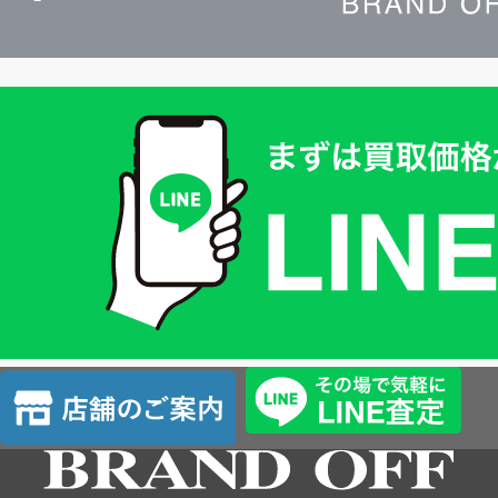
買
取
価
格
は
LINE
簡
単
査
店
定
舗
の
ご