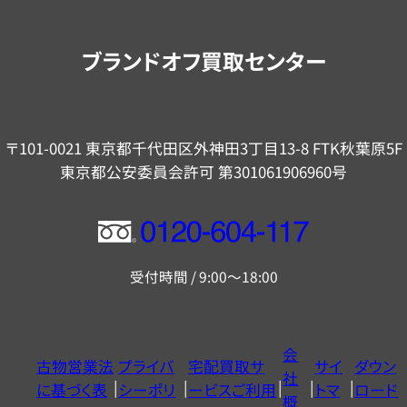
案
内
ブランドオフ買取センター
〒101-0021 東京都千代田区外神田3丁目13-8 FTK秋葉原5F
東京都公安委員会許可 第301061906960号
フ
リ
受付時間 / 9:00～18:00
ー
ダ
イ
会
古物営業法
プライバ
宅配買取サ
サイ
ダウン
ヤ
社
に基づく表
シーポリ
ービスご利用
トマ
ロード
ル
概