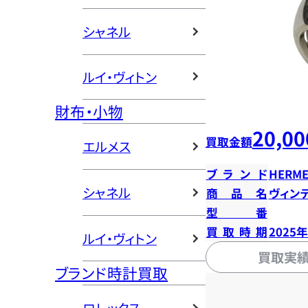
シャネル
ルイ・ヴィトン
財布・小物
20,00
買取金額
エルメス
ブランド
HERME
シャネル
商品名
ヴィン
型番
買取時期
2025
ルイ・ヴィトン
買取実
ブランド時計買取