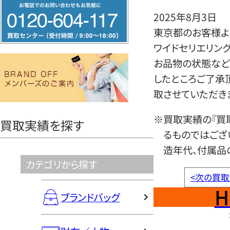
フ
2025年8月3日
リ
東京都のお客様よ
ー
ワイドセリエリン
ダ
お品物の状態など
イ
したところご了承
ヤ
取させていただき
ル
0120604117
※買取実績の『買
買取実績を探す
るものではござ
造年代、付属品
カテゴリから探す
<
次の買取
H
ブランドバッグ