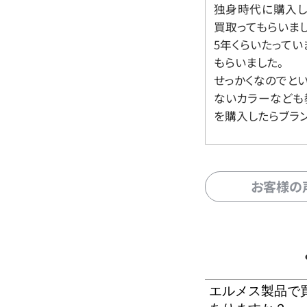
独身時代に購入した
買取ってもらいま
5年くらいたって
もらいました。
せっかくなのでと
ないカラーなども
を購入したらブラ
お客様の
エルメス製品で