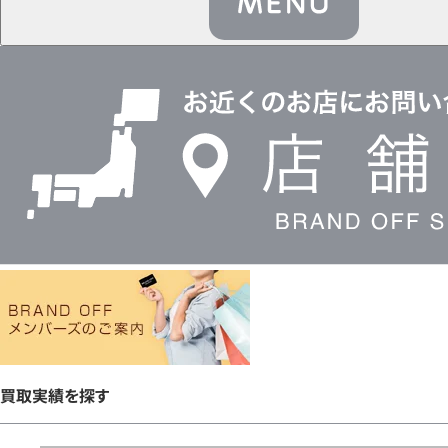
店
舗
検
索
買取実績を探す