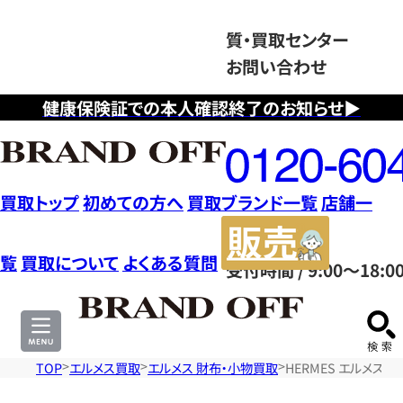
質・買取センター
お問い合わせ
健康保険証での本人確認終了のお知らせ▶
フ
リ
ー
ダ
買取トップ
初めての方へ
買取ブランド一覧
店舗一
イ
販
ヤ
売
覧
買取について
よくある質問
受付時間 / 9:00～18:0
ル
サ
0120604117
イ
ト
TOP
エルメス買取
エルメス 財布・小物買取
HERMES エルメス