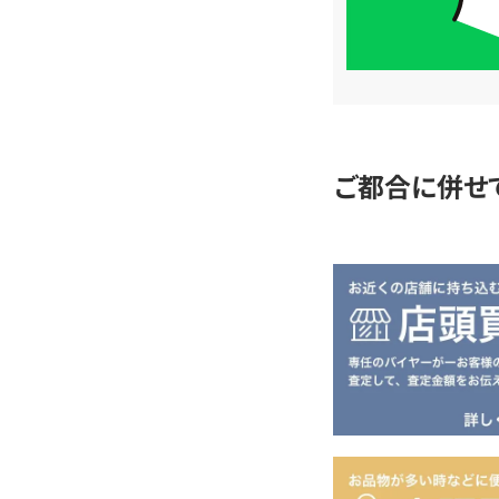
簡
単
査
定
ご都合に併せ