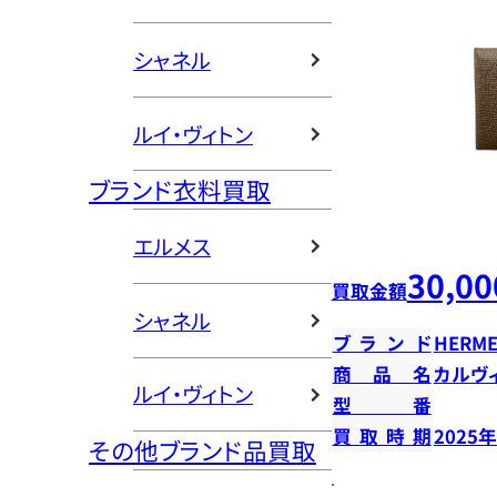
シャネル
ルイ・ヴィトン
ブランド衣料買取
エルメス
30,00
買取金額
シャネル
ブランド
HERME
商品名
カルヴ
ルイ・ヴィトン
型番
買取時期
2025
その他ブランド品買取