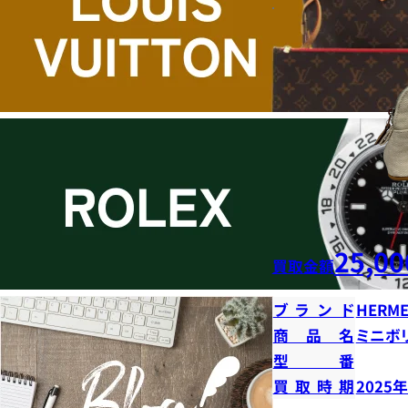
25,00
買取金額
ブランド
HERME
商品名
ミニボ
型番
買取時期
2025