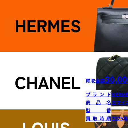
30,00
買取金額
ブランド
HERME
商品名
カマイ
型番
買取時期
2025