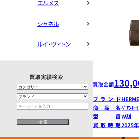
エルメス
シャネル
ルイ・ヴィトン
買取実績検索
130,0
買取金額
ブランド
HERME
商品名
ﾍﾞｱﾝｷｰ
型番
W刻
買取時期
2025