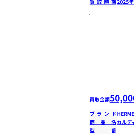
買取時期
2025
50,00
買取金額
ブランド
HERME
商品名
カルデ
型番