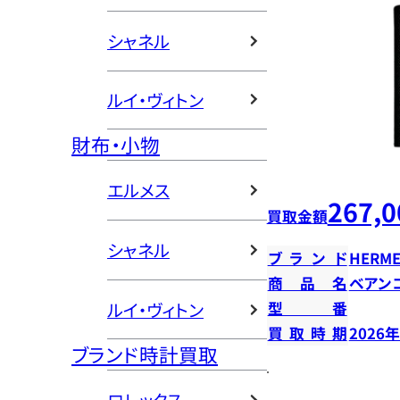
シャネル
ルイ・ヴィトン
財布・小物
エルメス
267,0
買取金額
シャネル
ブランド
HERME
商品名
ベアン
ルイ・ヴィトン
型番
買取時期
2026
ブランド時計買取