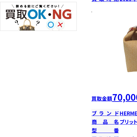
70,00
買取金額
ブランド
HERME
商品名
ブリット
型番