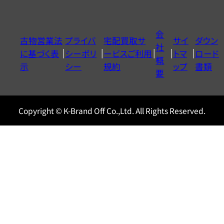
ダ
イ
会
古物営業法
プライバ
宅配買取サ
サイ
ダウン
ヤ
社
に基づく表
シーポリ
ービスご利用
トマ
ロード
ル
概
示
シー
規約
ップ
書類
0120604117
要
Copyright © K-Brand Off Co.,Ltd. All Rights Reserved.