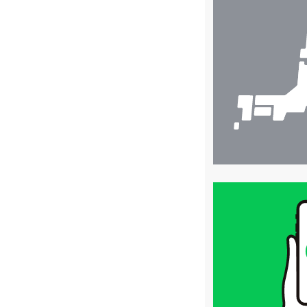
店
舗
検
索
買
取
価
格
は
LINE