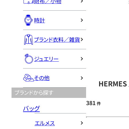
財布／小物
時計
ブランド衣料／雑貨
ジュエリー
その他
HERME
ブランドから探す
381
件
バッグ
エルメス