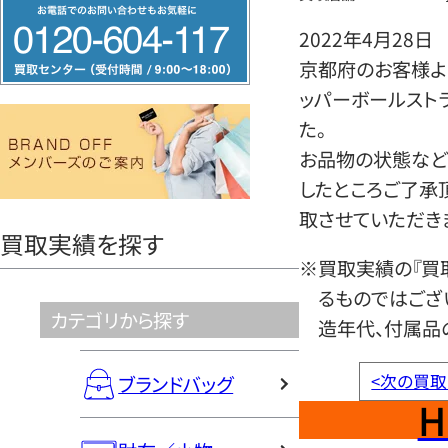
フ
リ
2022年4月28日
ー
京都府のお客様よ
ダ
ッパーボールスト
イ
た。
ヤ
お品物の状態など
ル
したところご了承
0120604117
取させていただき
買取実績を探す
※買取実績の『買
るものではござ
カテゴリから探す
造年代、付属品
<
次の買取
ブランドバッグ
H