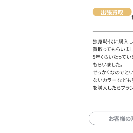
出張買取
独身時代に購入した
買取ってもらいま
5年くらいたって
もらいました。
せっかくなのでと
ないカラーなども
を購入したらブラ
お客様の