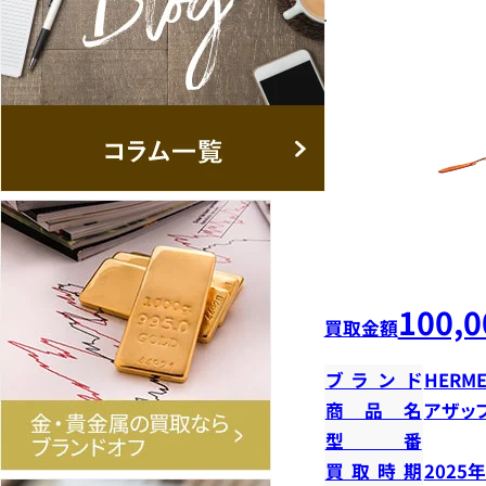
100,0
買取金額
ブランド
HERME
商品名
アザッ
型番
買取時期
2025