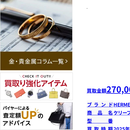
270,0
買取金額
ブランド
HERME
商品名
ケリー
型番
買取時期
2025