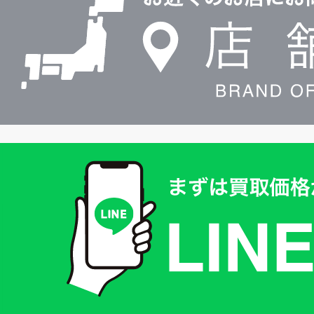
検
索
買
取
価
格
は
LINE
簡
単