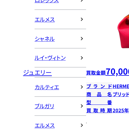
ロレックス
エルメス
シャネル
ルイ・ヴィトン
70,00
ジュエリー
買取金額
ブランド
HERME
カルティエ
商品名
ブリッ
型番
ブルガリ
買取時期
2025
エルメス