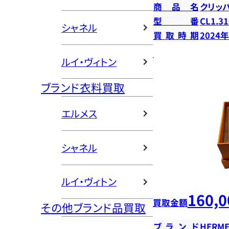
商品名
クリッ
型番
CL1.31
シャネル
買取時期
2024
ルイ・ヴィトン
ブランド衣料買取
エルメス
シャネル
ルイ・ヴィトン
160,0
買取金額
その他ブランド品買取
ブランド
HERME