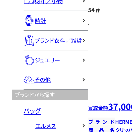
財布／小物
54
件
時計
ブランド衣料／雑貨
ジュエリー
その他
ブランドから探す
37,00
買取金額
バッグ
ブランド
HERME
エルメス
商品名
クリッ