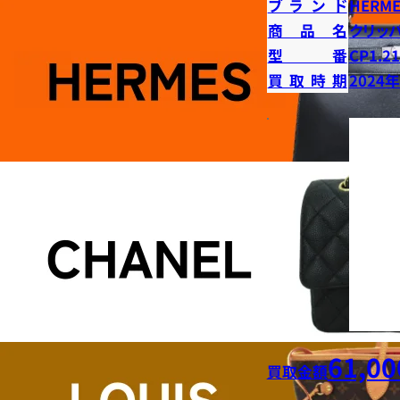
ブランド
HERME
商品名
クリッ
型番
CP1.2
買取時期
2024
61,00
買取金額