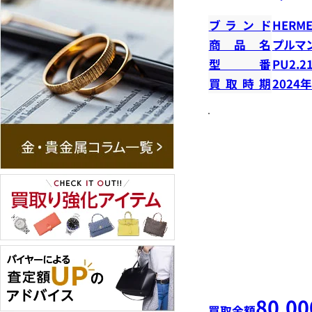
ブランド
HERME
商品名
プルマ
型番
PU2.2
買取時期
2024
80,00
買取金額