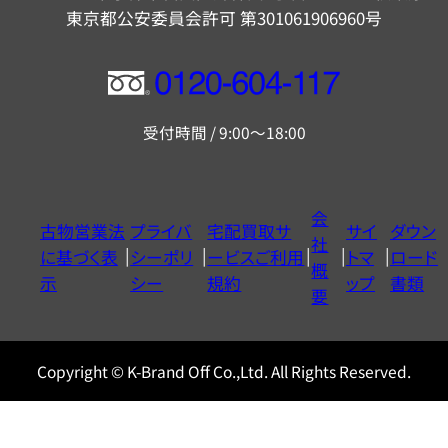
東京都公安委員会許可 第301061906960号
フ
リ
受付時間 / 9:00～18:00
ー
ダ
イ
会
古物営業法
プライバ
宅配買取サ
サイ
ダウン
ヤ
社
に基づく表
シーポリ
ービスご利用
トマ
ロード
ル
概
示
シー
規約
ップ
書類
0120604117
要
Copyright © K-Brand Off Co.,Ltd. All Rights Reserved.