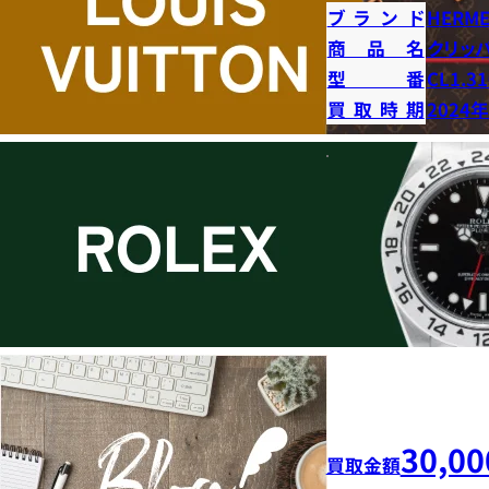
ブランド
HERME
商品名
クリッ
型番
CL1.31
買取時期
2024
30,00
買取金額