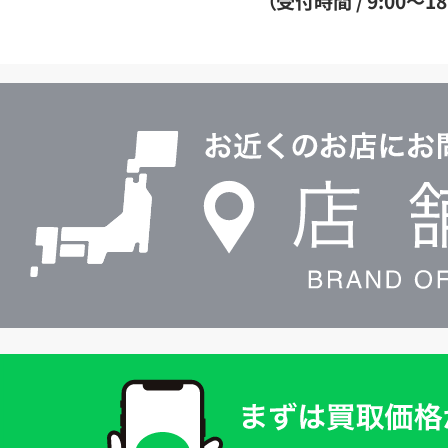
（受付時間 / 9:00～18
イ
ヤ
ル
店
0120604117
舗
検
索
買
取
価