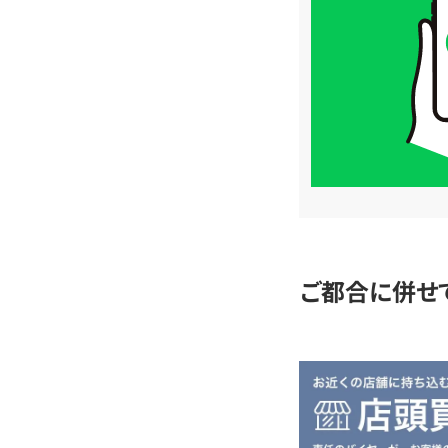
価
格
は
LINE
簡
単
査
定
ご都合に併せ