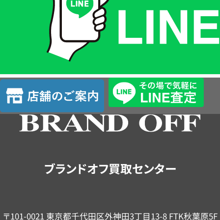
格
は
LINE
簡
単
査
店
定
舗
の
ご
案
内
ブランドオフ買取センター
〒101-0021 東京都千代田区外神田3丁目13-8 FTK秋葉原5F