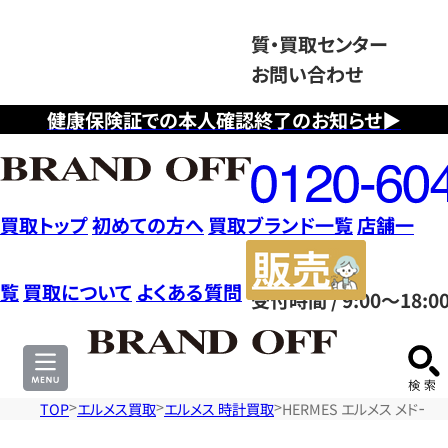
質・買取センター
お問い合わせ
健康保険証での本人確認終了のお知らせ▶
フ
リ
ー
ダ
買取トップ
初めての方へ
買取ブランド一覧
店舗一
イ
販
ヤ
売
覧
買取について
よくある質問
受付時間 / 9:00～18:0
ル
サ
0120604117
イ
ト
TOP
エルメス買取
エルメス 時計買取
HERMES エルメス メドール 