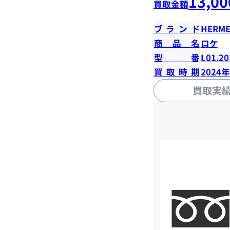
13,00
買取金額
ブランド
HERME
商品名
ロケ
型番
L01.20
買取時期
2024
買取実