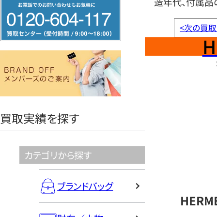
造年代、付属品
フ
リ
<
次の買取
ー
H
ダ
イ
ヤ
ル
0120604117
買取実績を探す
カテゴリから探す
ブランドバッグ
HERM