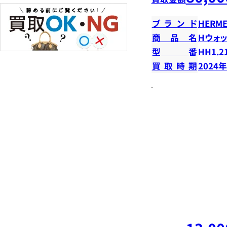
ブランド
HERME
商品名
Hウォ
型番
HH1.2
買取時期
2024