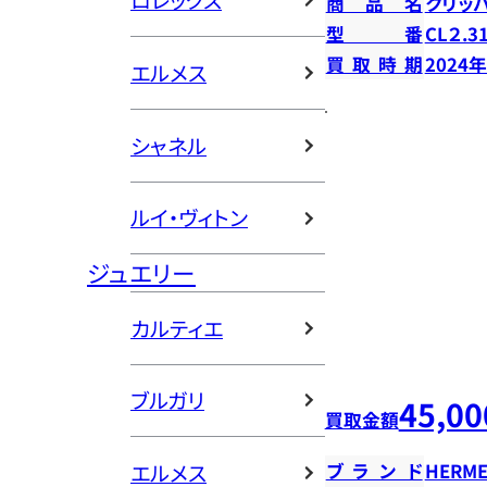
ロレックス
商品名
クリッ
型番
CL２.3
買取時期
2024
エルメス
シャネル
ルイ・ヴィトン
ジュエリー
カルティエ
ブルガリ
45,00
買取金額
エルメス
ブランド
HERME