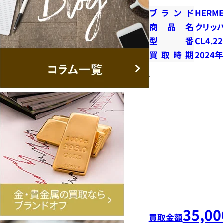
ブランド
HERME
商品名
クリッ
型番
CL4.22
買取時期
2024
35,00
買取金額