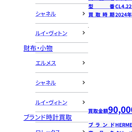
型番
CL4.22
シャネル
買取時期
2024
ルイ・ヴィトン
財布・小物
エルメス
シャネル
ルイ・ヴィトン
90,00
買取金額
ブランド時計買取
ブランド
HERME