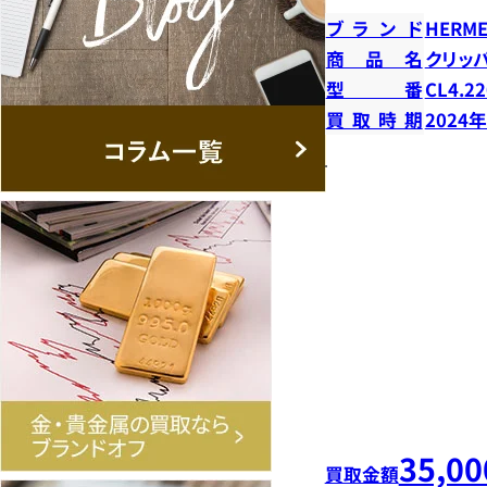
ブランド
HERME
商品名
クリッ
型番
CL4.22
買取時期
2024
35,00
買取金額