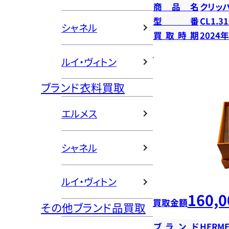
商品名
クリッ
型番
CL1.31
シャネル
買取時期
2024
ルイ・ヴィトン
ブランド衣料買取
エルメス
シャネル
ルイ・ヴィトン
160,0
買取金額
その他ブランド品買取
ブランド
HERME