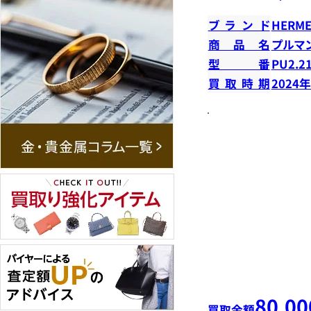
ブランド
HERME
商品名
プルマ
型番
PU2.2
買取時期
2024
80,00
買取金額