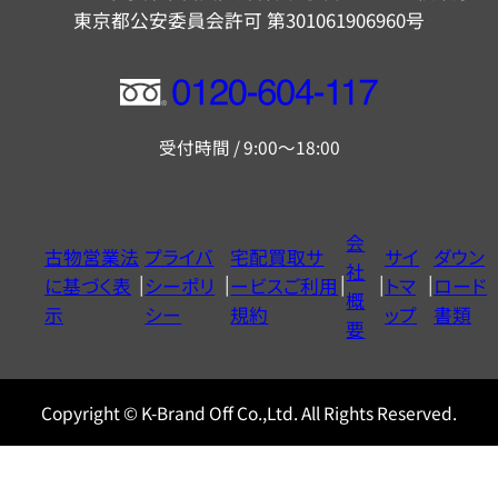
東京都公安委員会許可 第301061906960号
フ
リ
受付時間 / 9:00～18:00
ー
ダ
イ
会
古物営業法
プライバ
宅配買取サ
サイ
ダウン
ヤ
社
に基づく表
シーポリ
ービスご利用
トマ
ロード
ル
概
示
シー
規約
ップ
書類
0120604117
要
Copyright © K-Brand Off Co.,Ltd. All Rights Reserved.