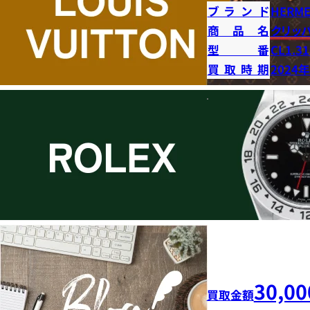
ブランド
HERME
商品名
クリッ
型番
CL1.31
買取時期
2024
30,00
買取金額