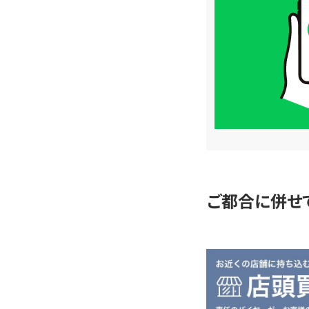
価
格
は
LINE
簡
単
査
定
ご都合に併せ