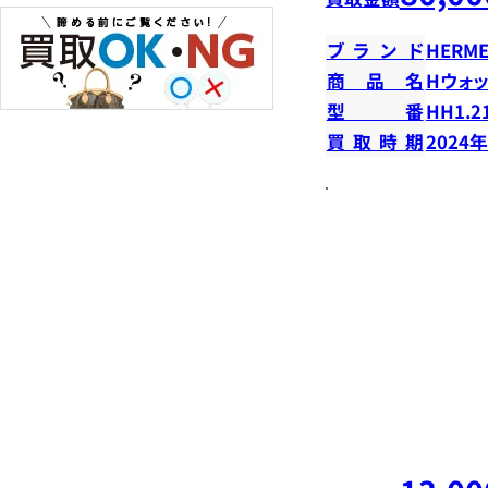
ブランド
HERME
商品名
Hウォ
型番
HH1.2
買取時期
2024