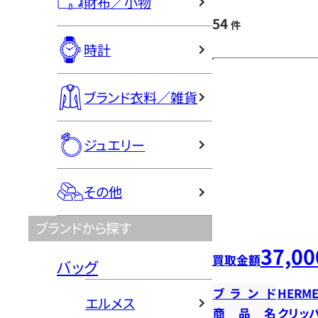
財布／小物
54
件
時計
ブランド衣料／雑貨
ジュエリー
その他
ブランドから探す
37,00
買取金額
バッグ
ブランド
HERME
エルメス
商品名
クリッ