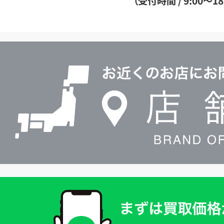
（受付時間 / 9:00～18
イ
ヤ
ル
店
0120604117
舗
検
索
買
取
価