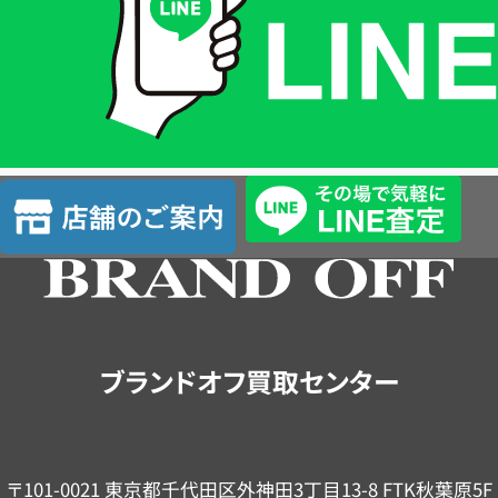
格
は
LINE
簡
単
査
店
定
舗
の
ご
案
内
ブランドオフ買取センター
〒101-0021 東京都千代田区外神田3丁目13-8 FTK秋葉原5F