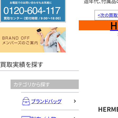
造年代、付属品
フ
リ
<
次の買取
ー
H
ダ
イ
ヤ
ル
0120604117
買取実績を探す
カテゴリから探す
ブランドバッグ
HERM