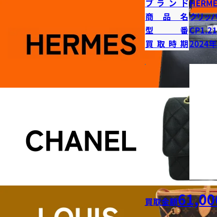
ブランド
HERME
商品名
クリッ
型番
CP1.2
買取時期
2024
61,00
買取金額