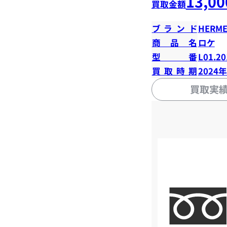
13,00
買取金額
ブランド
HERME
商品名
ロケ
型番
L01.20
買取時期
2024
買取実