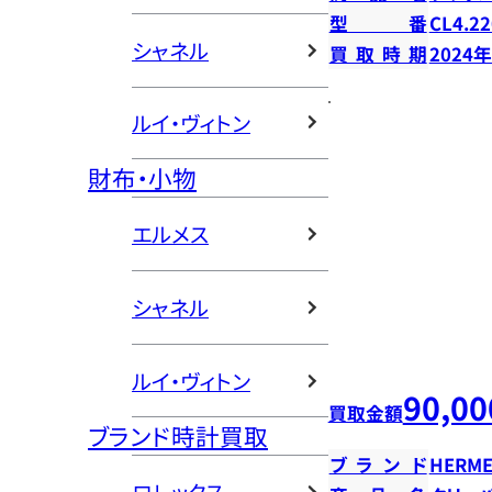
型番
CL4.22
シャネル
買取時期
2024
ルイ・ヴィトン
財布・小物
エルメス
シャネル
ルイ・ヴィトン
90,00
買取金額
ブランド時計買取
ブランド
HERME