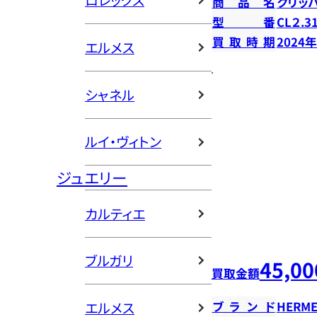
ロレックス
商品名
クリッ
型番
CL２.3
買取時期
2024
エルメス
シャネル
ルイ・ヴィトン
ジュエリー
カルティエ
ブルガリ
45,00
買取金額
エルメス
ブランド
HERME