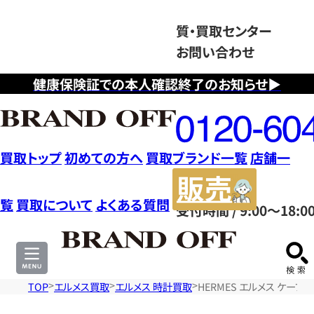
質・買取センター
お問い合わせ
健康保険証での本人確認終了のお知らせ▶
フ
リ
ー
ダ
買取トップ
初めての方へ
買取ブランド一覧
店舗一
イ
販
ヤ
売
覧
買取について
よくある質問
受付時間 / 9:00～18:0
ル
サ
0120604117
イ
ト
TOP
エルメス買取
エルメス 時計買取
HERMES エルメス ケープゴッ