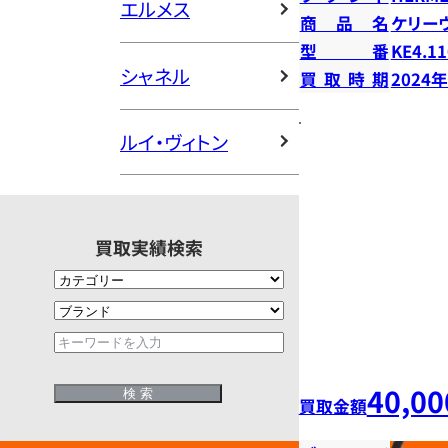
エルメス
商品名
ケリー
型番
KE4.11
シャネル
買取時期
2024
ルイ・ヴィトン
買取実績検索
40,00
買取金額