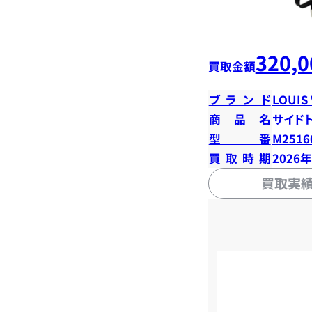
320,0
買取金額
ブランド
LOUIS
商品名
サイド
型番
M2516
買取時期
2026
買取実