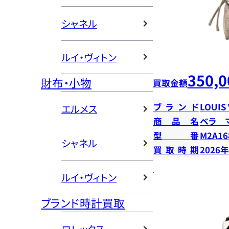
シャネル
ルイ・ヴィトン
350,0
財布・小物
買取金額
ブランド
LOUIS
エルメス
商品名
ベラ 
型番
M2A16
シャネル
買取時期
2026
ルイ・ヴィトン
ブランド時計買取