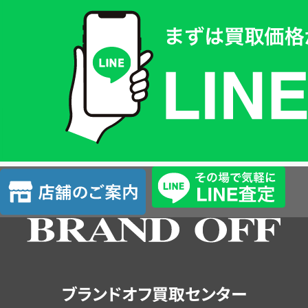
買
取
価
格
は
LINE
簡
単
査
店
定
舗
の
ご
案
内
ブランドオフ買取センター