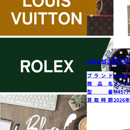
300,0
買取金額
ブランド
LOUIS
商品名
オンザ
型番
M4577
買取時期
2026