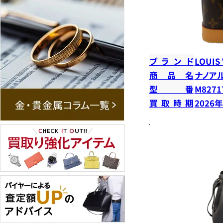
ブランド
LOUIS
商品名
ナノア
型番
M8271
買取時期
2026