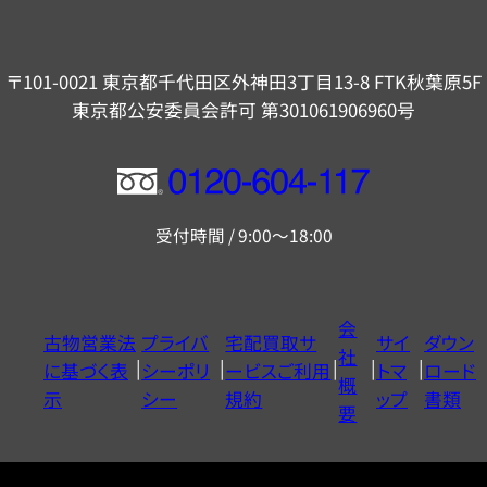
〒101-0021 東京都千代田区外神田3丁目13-8 FTK秋葉原5F
東京都公安委員会許可 第301061906960号
フ
リ
受付時間 / 9:00～18:00
ー
ダ
イ
会
古物営業法
プライバ
宅配買取サ
サイ
ダウン
ヤ
社
に基づく表
シーポリ
ービスご利用
トマ
ロード
ル
概
示
シー
規約
ップ
書類
0120604117
要