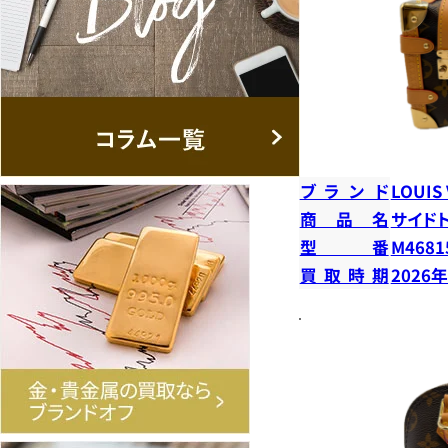
ブランド
LOUIS
商品名
サイド
型番
M4681
買取時期
2026