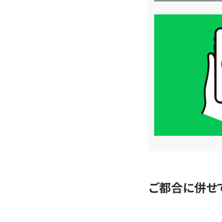
買
取
価
格
は
LINE
簡
単
査
定
ご都合に併せ