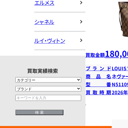
エルメス
シャネル
ルイ・ヴィトン
180,0
買取金額
ブランド
LOUIS
買取実績検索
商品名
ネヴァ
型番
N5110
買取時期
2026