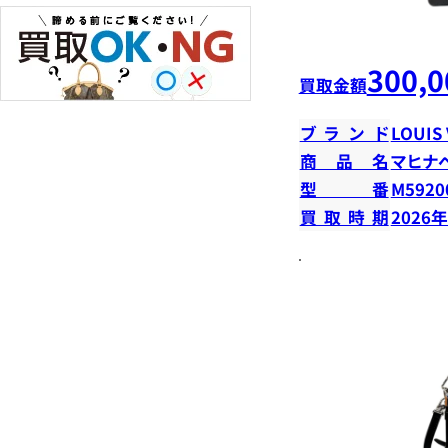
300,0
買取金額
ブランド
LOUIS
商品名
マヒナ
型番
M5920
買取時期
2026