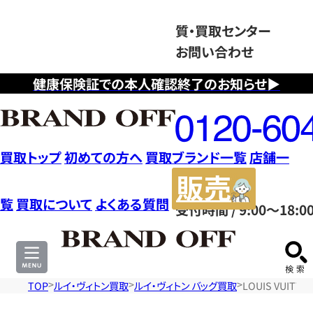
質・買取センター
お問い合わせ
健康保険証での本人確認終了のお知らせ▶
フ
リ
ー
ダ
買取トップ
初めての方へ
買取ブランド一覧
店舗一
イ
販
ヤ
売
覧
買取について
よくある質問
受付時間 / 9:00～18:0
ル
サ
0120604117
イ
ト
TOP
ルイ・ヴィトン買取
ルイ・ヴィトン バッグ買取
LOUIS VUIT