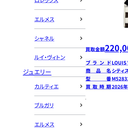
ロレックス
エルメス
シャネル
220,0
買取金額
ルイ・ヴィトン
ブランド
LOUIS
ジュエリー
商品名
シティ
型番
M5283
カルティエ
買取時期
2026
ブルガリ
エルメス