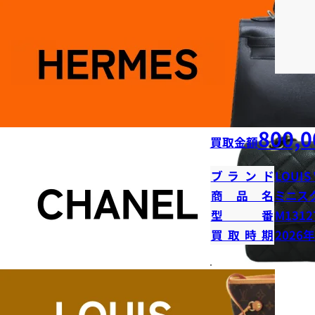
800,0
買取金額
ブランド
LOUIS
商品名
ミニス
型番
M1312
買取時期
2026