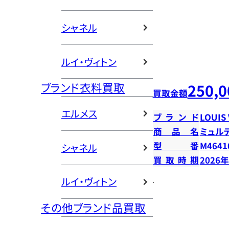
シャネル
ルイ・ヴィトン
ブランド衣料買取
250,0
買取金額
エルメス
ブランド
LOUIS
商品名
ミュル
型番
M4641
シャネル
買取時期
2026
ルイ・ヴィトン
その他ブランド品買取