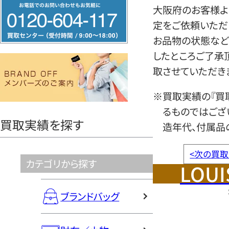
フ
大阪府のお客様より
リ
定をご依頼いただ
ー
お品物の状態など
ダ
したところご了承
イ
取させていただき
ヤ
ル
※買取実績の『買
0120604117
るものではござ
買取実績を探す
造年代、付属品
<
次の買取
カテゴリから探す
LOUI
ブランドバッグ