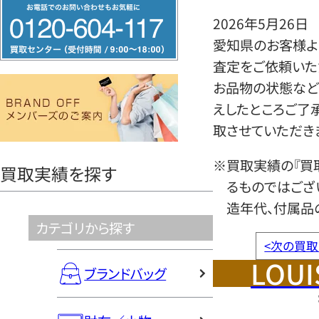
フ
2026年5月26日
リ
愛知県のお客様より
ー
査定をご依頼いた
ダ
お品物の状態など
イ
えしたところご了
ヤ
取させていただき
ル
0120604117
※買取実績の『買
買取実績を探す
るものではござ
造年代、付属品
カテゴリから探す
<
次の買取
LOUI
ブランドバッグ