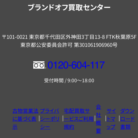
内
ブランドオフ買取センター
〒101-0021 東京都千代田区外神田3丁目13-8 FTK秋葉原5F
東京都公安委員会許可 第301061906960号
フ
リ
受付時間 / 9:00～18:00
ー
ダ
イ
会
古物営業法
プライバ
宅配買取サ
サイ
ダウン
ヤ
社
に基づく表
シーポリ
ービスご利用
トマ
ロード
ル
概
示
シー
規約
ップ
書類
0120604117
要