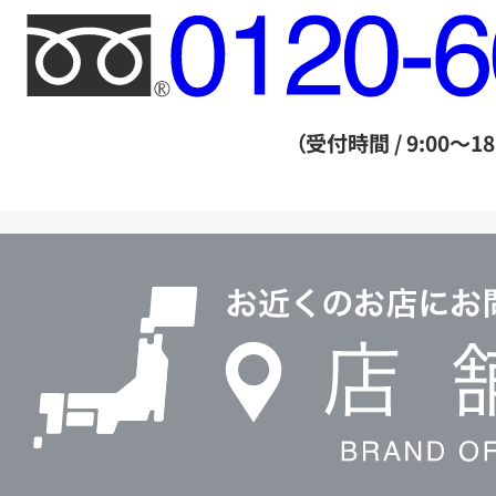
フ
リ
ー
ダ
（受付時間 / 9:00～18
イ
ヤ
ル
店
0120604117
舗
検
索