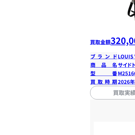
320,0
買取金額
ブランド
LOUIS
商品名
サイド
型番
M2516
買取時期
2026
買取実