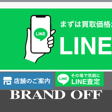
買
取
価
格
は
LINE
簡
単
査
店
定
舗
の
ご
案