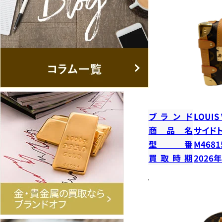
ブランド
LOUIS
商品名
サイド
型番
M4681
買取時期
2026