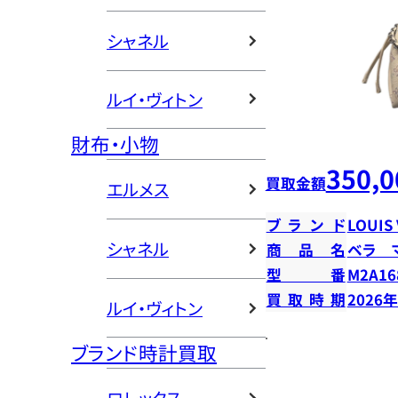
シャネル
ルイ・ヴィトン
財布・小物
350,0
買取金額
エルメス
ブランド
LOUIS
シャネル
商品名
ベラ 
型番
M2A16
買取時期
2026
ルイ・ヴィトン
ブランド時計買取