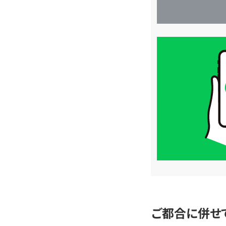
買
取
価
格
は
LINE
簡
単
査
定
ご都合に併せ