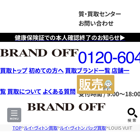
質・買取センター
お問い合わせ
健康保険証での本人確認終了のお知らせ▶
フ
リ
ー
ダ
買取トップ
初めての方へ
買取ブランド一覧
店舗一
イ
販
ヤ
売
覧
買取について
よくある質問
受付時間 / 9:00～18:0
ル
サ
0120604117
イ
ト
TOP
ルイ・ヴィトン買取
ルイ・ヴィトン バッグ買取
LOUIS VUI