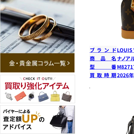
ブランド
LOUIS
商品名
ナノア
型番
M8271
買取時期
2026