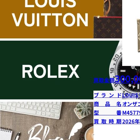
300,0
買取金額
ブランド
LOUIS
商品名
オンザ
型番
M4577
買取時期
2026