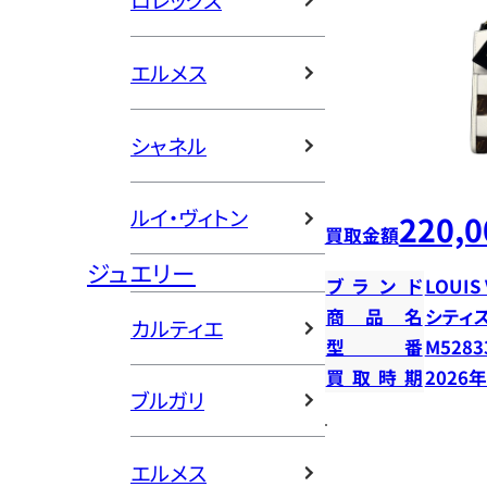
ロレックス
エルメス
シャネル
ルイ・ヴィトン
220,0
買取金額
ジュエリー
ブランド
LOUIS
商品名
シティ
カルティエ
型番
M5283
買取時期
2026
ブルガリ
エルメス