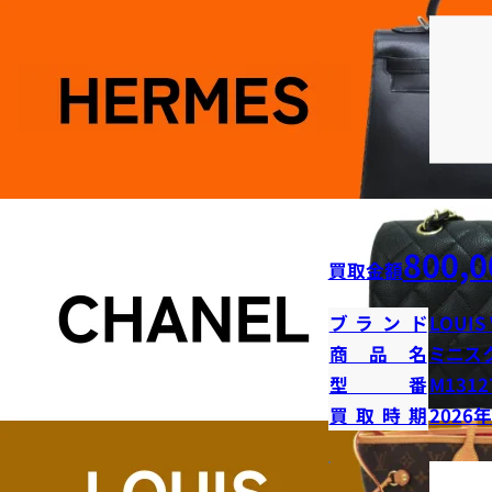
800,0
買取金額
ブランド
LOUIS
商品名
ミニス
型番
M1312
買取時期
2026