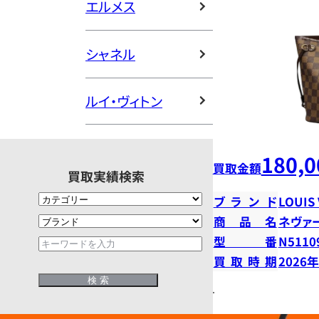
エルメス
シャネル
ルイ・ヴィトン
180,0
買取金額
買取実績検索
ブランド
LOUIS
商品名
ネヴァ
型番
N5110
買取時期
2026