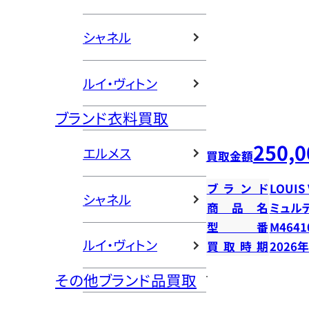
シャネル
ルイ・ヴィトン
ブランド衣料買取
250,0
エルメス
買取金額
ブランド
LOUIS
シャネル
商品名
ミュル
型番
M4641
ルイ・ヴィトン
買取時期
2026
その他ブランド品買取