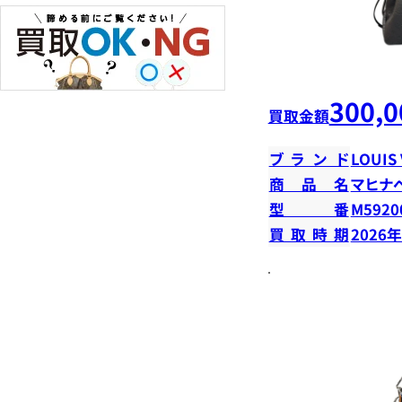
300,0
買取金額
ブランド
LOUIS
商品名
マヒナ
型番
M5920
買取時期
2026