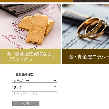
買取実績検索