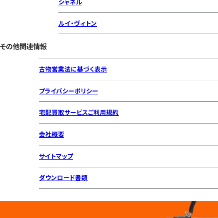
シャネル
ルイ・ヴィトン
その他関連情報
古物営業法に基づく表示
プライバシーポリシー
宅配買取サービスご利用規約
会社概要
サイトマップ
ダウンロード書類