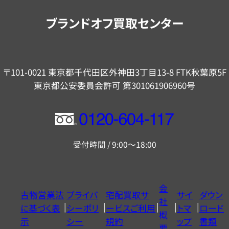
内
ブランドオフ買取センター
〒101-0021 東京都千代田区外神田3丁目13-8 FTK秋葉原5F
東京都公安委員会許可 第301061906960号
フ
リ
受付時間 / 9:00～18:00
ー
ダ
イ
会
古物営業法
プライバ
宅配買取サ
サイ
ダウン
ヤ
社
に基づく表
シーポリ
ービスご利用
トマ
ロード
ル
概
示
シー
規約
ップ
書類
0120604117
要