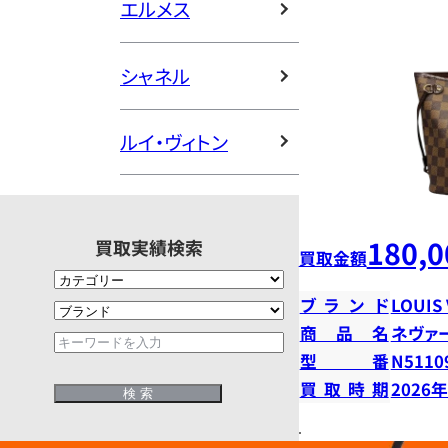
エルメス
シャネル
ルイ・ヴィトン
180,0
買取実績検索
買取金額
ブランド
LOUIS
商品名
ネヴァ
型番
N5110
買取時期
2026