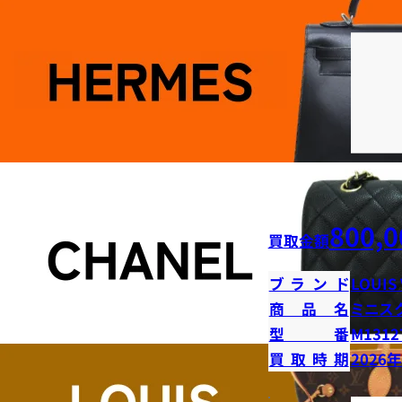
800,0
買取金額
ブランド
LOUIS
商品名
ミニス
型番
M1312
買取時期
2026