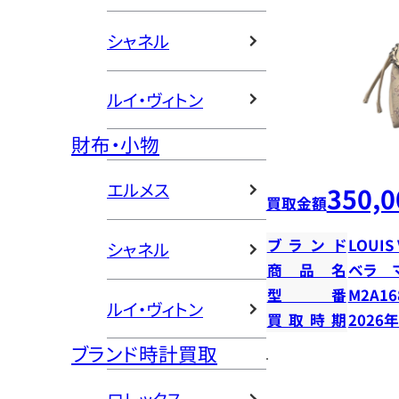
シャネル
ルイ・ヴィトン
財布・小物
エルメス
350,0
買取金額
ブランド
LOUIS
シャネル
商品名
ベラ 
型番
M2A16
ルイ・ヴィトン
買取時期
2026
ブランド時計買取