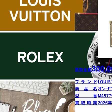
300,0
買取金額
ブランド
LOUIS
商品名
オンザ
型番
M4577
買取時期
2026