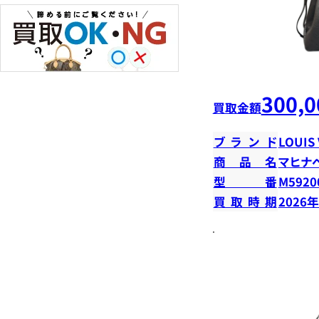
300,0
買取金額
ブランド
LOUIS
商品名
マヒナ
型番
M5920
買取時期
2026