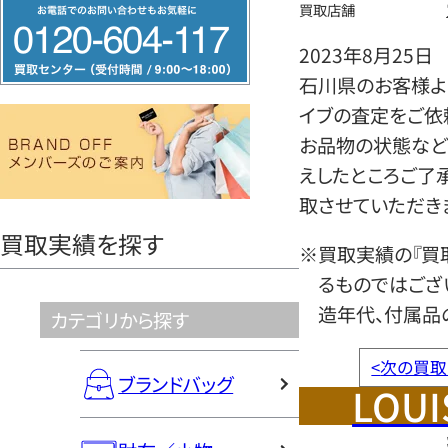
フ
買取店舗
リ
2023年8月25日
ー
石川県のお客様より
ダ
イブの査定をご依
イ
お品物の状態など
ヤ
えしたところご了
ル
取させていただき
0120604117
買取実績を探す
※買取実績の『買
るものではござ
造年代、付属品
カテゴリから探す
<
次の買取
ブランドバッグ
LOUI