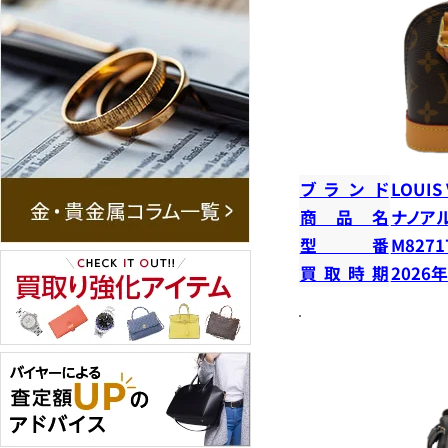
ブランド
LOUIS
商品名
ナノア
型番
M8271
買取時期
2026