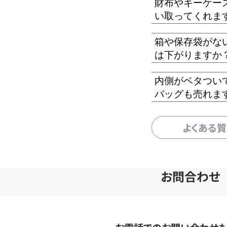
財布やキーケー
い取ってくれま
箱や保存袋がな
は下がりますか
内側がベタつい
バッグも売れま
よくある
お問合わせ