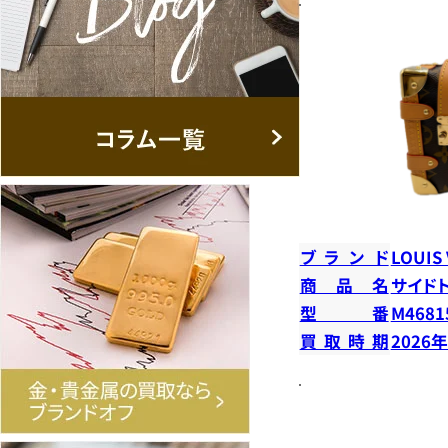
ブランド
LOUIS
商品名
サイド
型番
M4681
買取時期
2026