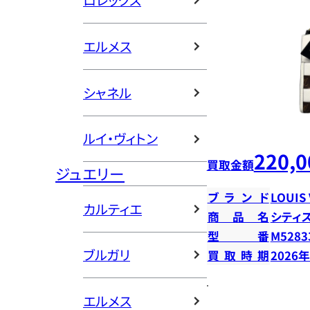
ロレックス
エルメス
シャネル
ルイ・ヴィトン
220,0
買取金額
ジュエリー
ブランド
LOUIS
カルティエ
商品名
シティ
型番
M5283
ブルガリ
買取時期
2026
エルメス