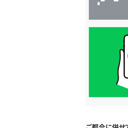
買
取
価
格
は
LINE
簡
単
査
定
ご都合に併せ