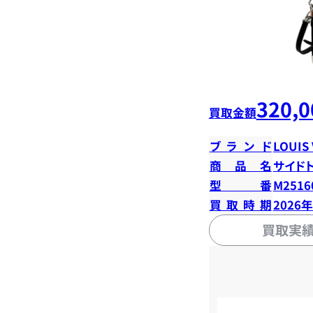
320,0
買取金額
ブランド
LOUIS
商品名
サイド
型番
M2516
買取時期
2026
買取実