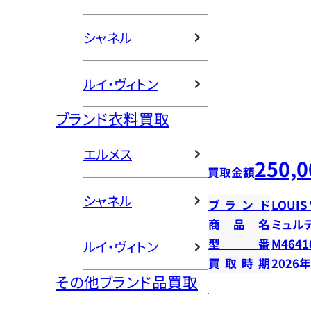
シャネル
ルイ・ヴィトン
ブランド衣料買取
エルメス
250,0
買取金額
シャネル
ブランド
LOUIS
商品名
ミュル
型番
M4641
ルイ・ヴィトン
買取時期
2026
その他ブランド品買取