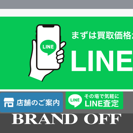
買
取
価
格
は
LINE
簡
単
査
店
定
舗
の
ご
案