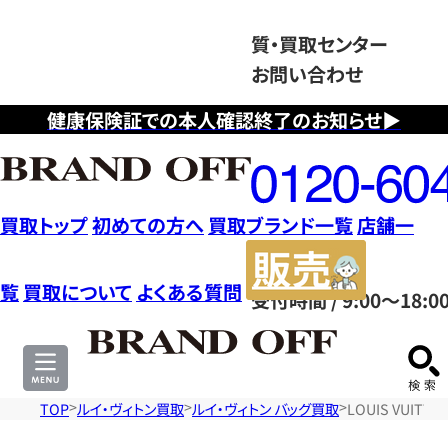
質・買取センター
お問い合わせ
健康保険証での本人確認終了のお知らせ▶
フ
リ
ー
ダ
買取トップ
初めての方へ
買取ブランド一覧
店舗一
イ
販
ヤ
売
覧
買取について
よくある質問
受付時間 / 9:00～18:0
ル
サ
0120604117
イ
ト
TOP
ルイ・ヴィトン買取
ルイ・ヴィトン バッグ買取
LOUIS VUI