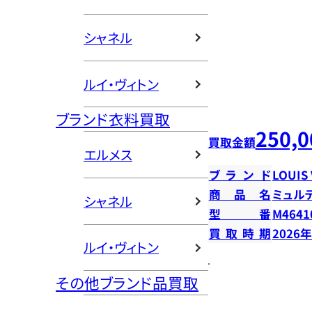
シャネル
ルイ・ヴィトン
ブランド衣料買取
250,0
買取金額
エルメス
ブランド
LOUIS
商品名
ミュル
シャネル
型番
M4641
買取時期
2026
ルイ・ヴィトン
その他ブランド品買取