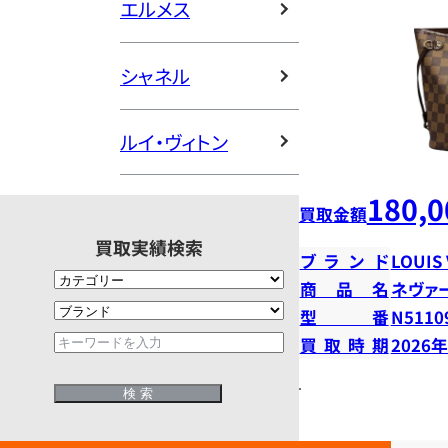
エルメス
シャネル
ルイ・ヴィトン
180,0
買取金額
買取実績検索
ブランド
LOUIS
商品名
ネヴァ
型番
N5110
買取時期
2026