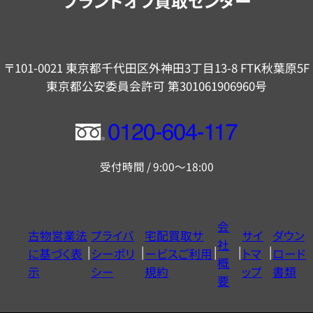
ブランドオフ買取センター
〒101-0021 東京都千代田区外神田3丁目13-8 FTK秋葉原5F
東京都公安委員会許可 第301061906960号
フ
リ
受付時間 / 9:00～18:00
ー
ダ
イ
会
古物営業法
プライバ
宅配買取サ
サイ
ダウン
ヤ
社
に基づく表
シーポリ
ービスご利用
トマ
ロード
ル
概
示
シー
規約
ップ
書類
0120604117
要