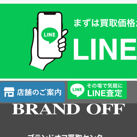
買
取
価
格
は
LINE
簡
単
査
店
定
舗
の
ご
案
内