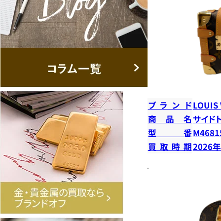
ブランド
LOUIS
商品名
サイド
型番
M4681
買取時期
2026