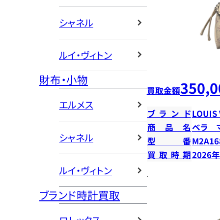
シャネル
ルイ・ヴィトン
財布・小物
350,0
買取金額
エルメス
ブランド
LOUIS
商品名
ベラ 
シャネル
型番
M2A16
買取時期
2026
ルイ・ヴィトン
ブランド時計買取