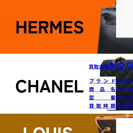
800,0
買取金額
ブランド
LOUIS
商品名
ミニス
型番
M1312
買取時期
2026