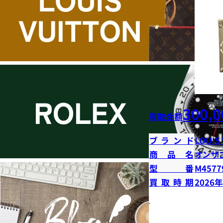
300,0
買取金額
ブランド
LOUIS
商品名
オンザ
型番
M4577
買取時期
2026