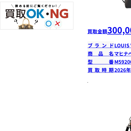
300,0
買取金額
ブランド
LOUIS
商品名
マヒナ
型番
M5920
買取時期
2026