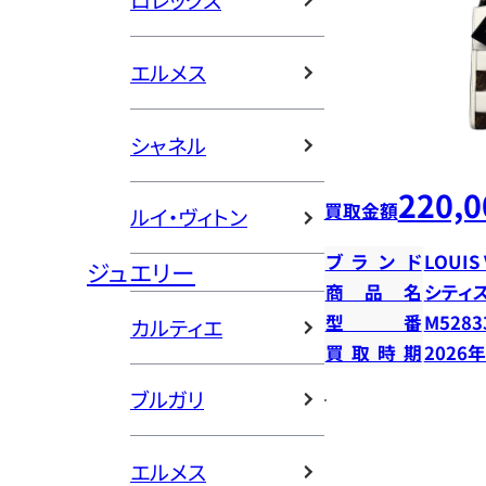
ロレックス
エルメス
シャネル
220,0
買取金額
ルイ・ヴィトン
ブランド
LOUIS
ジュエリー
商品名
シティ
型番
M5283
カルティエ
買取時期
2026
ブルガリ
エルメス