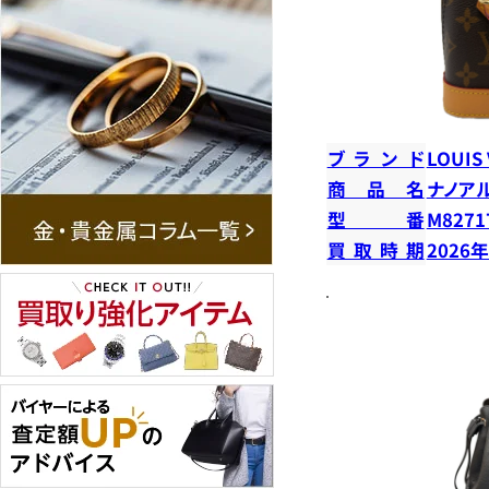
ブランド
LOUIS
商品名
ナノア
型番
M8271
買取時期
2026