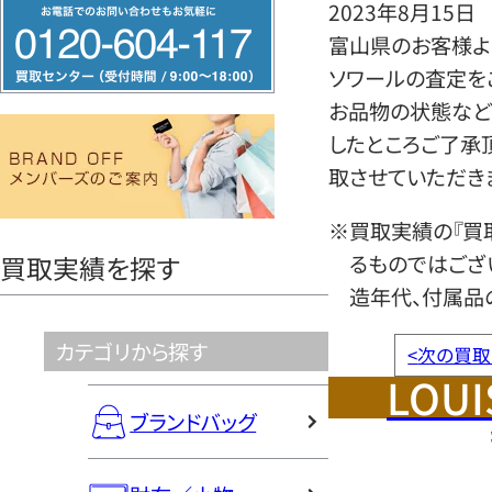
フ
2023年8月15日
リ
富山県のお客様より
ー
ソワールの査定を
ダ
お品物の状態など
イ
したところご了承
ヤ
取させていただき
ル
※買取実績の『買
0120604117
るものではござ
買取実績を探す
造年代、付属品
カテゴリから探す
<
次の買取
LOUI
ブランドバッグ