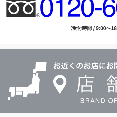
フ
リ
ー
ダ
（受付時間 / 9:00～18
イ
ヤ
ル
店
0120604117
舗
検
索