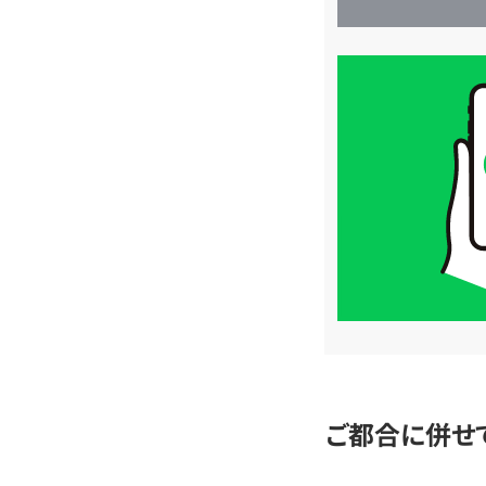
買
取
価
格
は
LINE
簡
単
査
定
ご都合に併せ