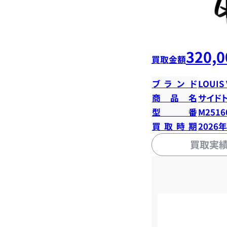
320,0
買取金額
ブランド
LOUIS
商品名
サイド
型番
M2516
買取時期
2026
買取実