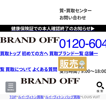
質・買取センター
お問い合わせ
健康保険証での本人確認終了のお知らせ▶
フ
リ
ー
ダ
買取トップ
初めての方へ
買取ブランド一覧
店舗一
イ
販
ヤ
売
覧
買取について
よくある質問
受付時間 / 9:00～18:0
ル
サ
0120604117
イ
ト
TOP
ルイ・ヴィトン買取
ルイ・ヴィトン バッグ買取
LOUIS VUIT