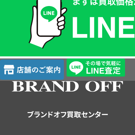
価
格
は
LINE
簡
単
査
店
定
舗
の
ご
案
内
ブランドオフ買取センター