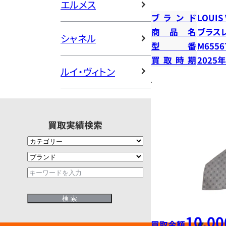
エルメス
ブランド
LOUIS
商品名
ブラス
シャネル
型番
M6556
買取時期
2025
ルイ・ヴィトン
買取実績検索
10,00
買取金額