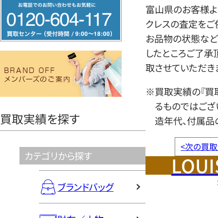
フ
富山県のお客様より
リ
クレスの査定をご
ー
お品物の状態など
ダ
したところご了承
イ
取させていただき
ヤ
ル
※買取実績の『買
0120604117
るものではござ
買取実績を探す
造年代、付属品
<
次の買取
カテゴリから探す
LOUI
ブランドバッグ