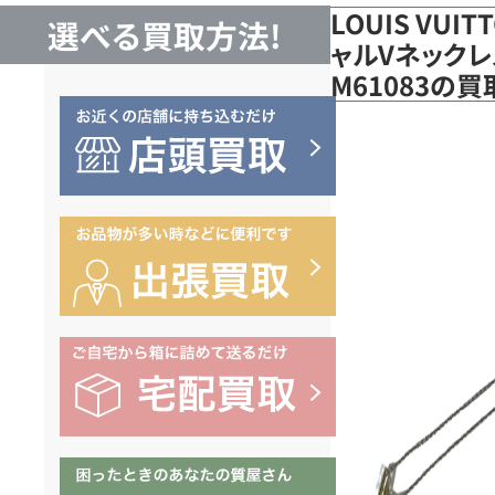
LOUIS VUI
選べる買取方法!
ャルVネックレ
M61083の