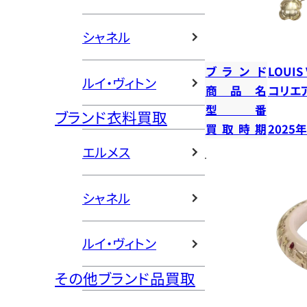
シャネル
ブランド
LOUIS
ルイ・ヴィトン
商品名
コリエ
型番
ブランド衣料買取
買取時期
2025
エルメス
シャネル
ルイ・ヴィトン
その他ブランド品買取