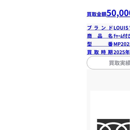
50,00
買取金額
ブランド
LOUIS
商品名
ﾁｬｰﾑ付
型番
MP20
買取時期
2025
買取実