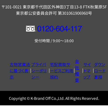
〒101-0021 東京都千代田区外神田3丁目13-8 FTK秋葉原5F
東京都公安委員会許可 第301061906960号
フ
リ
受付時間 / 9:00～18:00
ー
ダ
イ
会
古物営業法
プライバ
宅配買取サ
サイ
ダウン
ヤ
社
に基づく表
シーポリ
ービスご利用
トマ
ロード
ル
概
示
シー
規約
ップ
書類
0120604117
要
Copyright © K-Brand Off Co.,Ltd. All Rights Reserved.