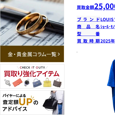
25,00
買取金額
ブランド
LOUIS
商品名
ｼｮｰﾙ･ﾓﾉ
型番
買取時期
2025