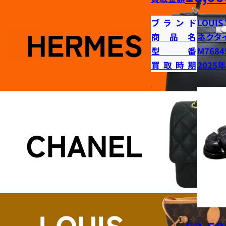
ブランド
LOUIS
商品名
ネクタ
型番
M7684
買取時期
2025