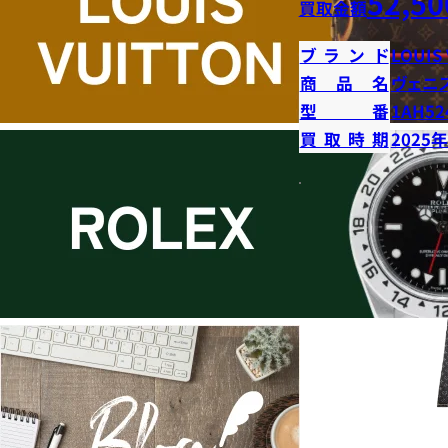
52,50
買取金額
ブランド
LOUIS
商品名
ヴェニ
型番
1AH52
買取時期
2025