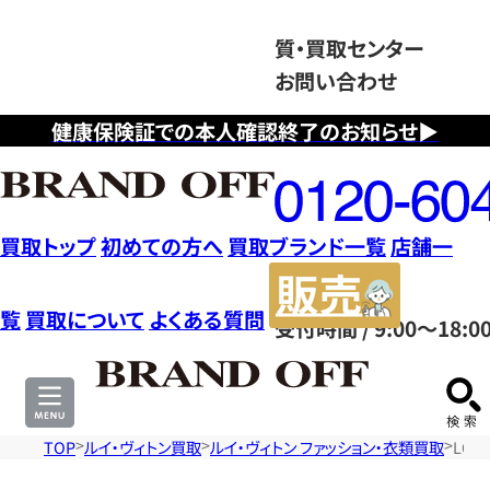
質・買取センター
お問い合わせ
健康保険証での本人確認終了のお知らせ▶
フ
リ
ー
ダ
買取トップ
初めての方へ
買取ブランド一覧
店舗一
イ
販
ヤ
売
覧
買取について
よくある質問
受付時間 / 9:00～18:0
ル
サ
0120604117
イ
ト
TOP
ルイ・ヴィトン買取
ルイ・ヴィトン ファッション・衣類買取
LOU