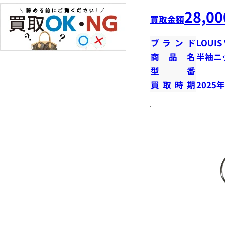
28,00
買取金額
ブランド
LOUIS
商品名
半袖ニ
型番
買取時期
2025