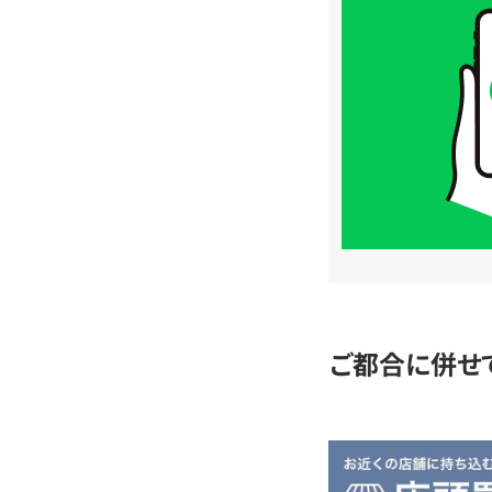
取
価
格
は
LINE
簡
単
査
定
ご都合に併せ