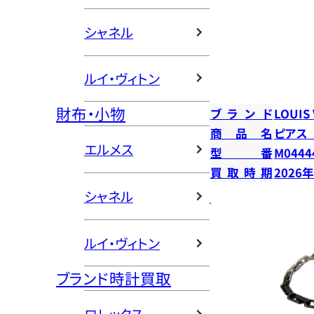
シャネル
ルイ・ヴィトン
財布・小物
ブランド
LOUIS
商品名
ピアス
エルメス
型番
M0444
買取時期
2026
シャネル
ルイ・ヴィトン
ブランド時計買取