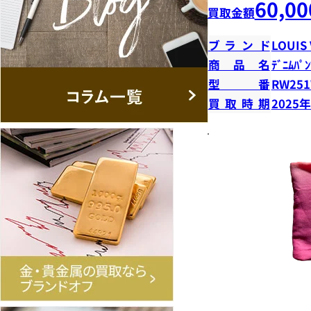
60,00
買取金額
ブランド
LOUIS
商品名
ﾃﾞﾆﾑﾊﾟﾝ
型番
RW251
買取時期
2025