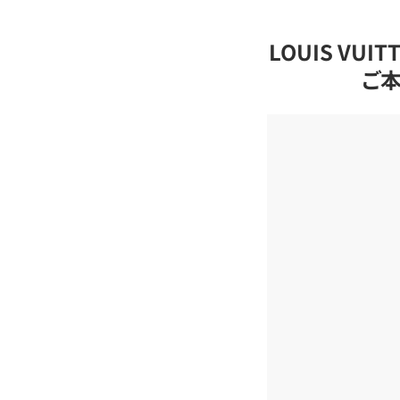
LOUIS VU
ご