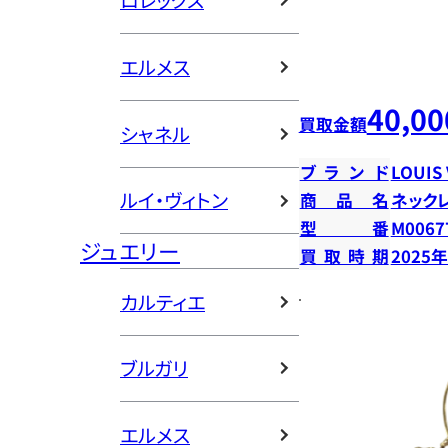
ロレックス
エルメス
40,00
買取金額
シャネル
ブランド
LOUIS
ルイ・ヴィトン
商品名
ネック
型番
M0067
ジュエリー
買取時期
2025
カルティエ
ブルガリ
エルメス