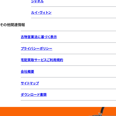
シャネル
ルイ・ヴィトン
その他関連情報
古物営業法に基づく表示
プライバシーポリシー
宅配買取サービスご利用規約
会社概要
サイトマップ
ダウンロード書類