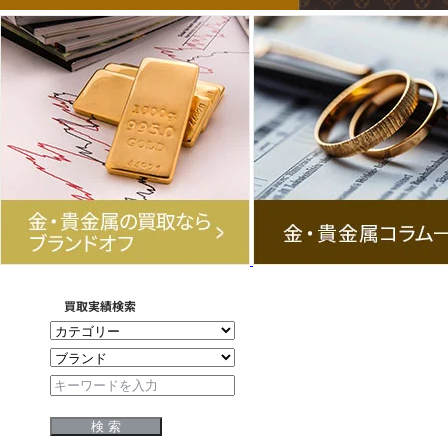
買取実績検索