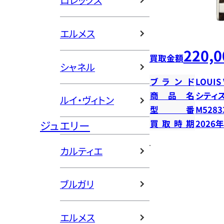
ロレックス
エルメス
220,0
買取金額
シャネル
ブランド
LOUIS
商品名
シティ
ルイ・ヴィトン
型番
M5283
ジュエリー
買取時期
2026
カルティエ
ブルガリ
エルメス