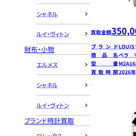
シャネル
350,0
買取金額
ルイ・ヴィトン
ブランド
LOUIS
財布・小物
商品名
ベラ 
型番
M2A16
エルメス
買取時期
2026
シャネル
ルイ・ヴィトン
ブランド時計買取