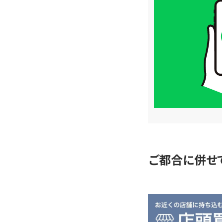
取
価
格
は
LINE
簡
単
査
定
ご都合に併せ