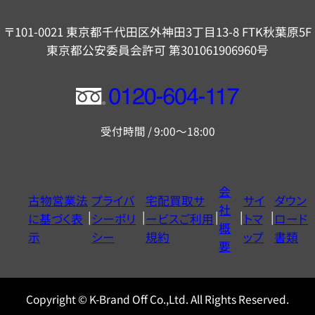
〒101-0021 東京都千代田区外神田3丁目13-8 FTK秋葉原5F
東京都公安委員会許可 第301061906960号
フ
リ
受付時間 / 9:00～18:00
ー
ダ
イ
会
古物営業法
プライバ
宅配買取サ
サイ
ダウン
ヤ
社
に基づく表
シーポリ
ービスご利用
トマ
ロード
ル
概
示
シー
規約
ップ
書類
0120604117
要
Copyright © K-Brand Off Co.,Ltd. All Rights Reserved.