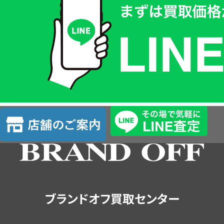
取
価
格
は
LINE
簡
単
査
店
定
舗
の
ご
案
内
ブランドオフ買取センター