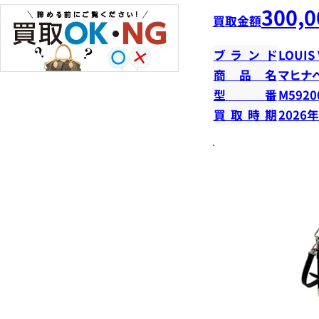
300,0
買取金額
ブランド
LOUIS
商品名
マヒナ
型番
M5920
買取時期
2026