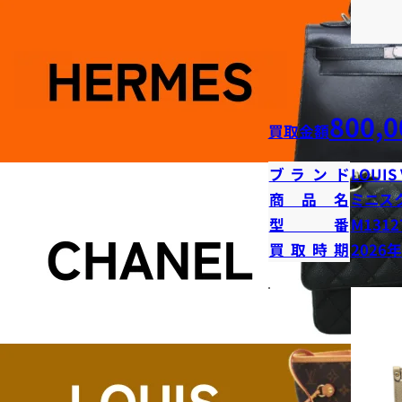
800,0
買取金額
ブランド
LOUIS
商品名
ミニス
型番
M1312
買取時期
2026