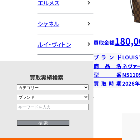
エルメス
シャネル
180,0
買取金額
ルイ・ヴィトン
ブランド
LOUIS
商品名
ネヴァ
型番
N5110
買取実績検索
買取時期
2026