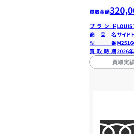
320,0
買取金額
ブランド
LOUIS
商品名
サイド
型番
M2516
買取時期
2026
買取実