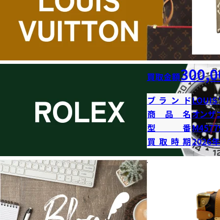
300,0
買取金額
ブランド
LOUIS
商品名
オンザ
型番
M4577
買取時期
2026