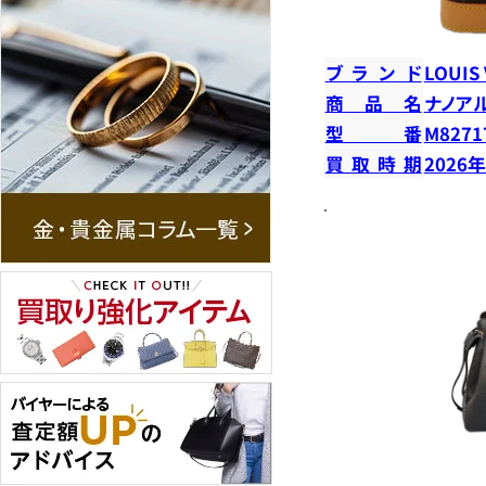
ブランド
LOUIS
商品名
ナノア
型番
M8271
買取時期
2026