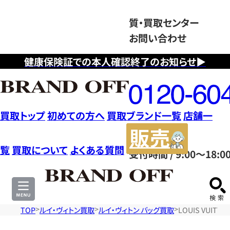
質・買取センター
お問い合わせ
健康保険証での本人確認終了のお知らせ▶
フ
リ
ー
ダ
買取トップ
初めての方へ
買取ブランド一覧
店舗一
イ
販
ヤ
売
覧
買取について
よくある質問
受付時間 / 9:00～18:0
ル
サ
0120604117
イ
ト
TOP
ルイ・ヴィトン買取
ルイ・ヴィトン バッグ買取
LOUIS VUI