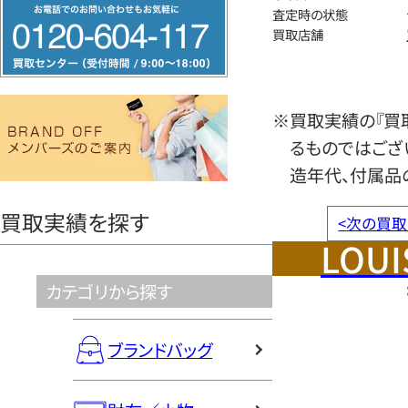
フ
査定時の状態
リ
買取店舗
ー
ダ
イ
※買取実績の『買
ヤ
るものではござ
ル
造年代、付属品
0120604117
買取実績を探す
<
次の買取
LOUI
カテゴリから探す
ブランドバッグ