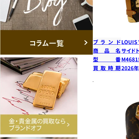
ブランド
LOUIS
商品名
サイド
型番
M4681
買取時期
2026