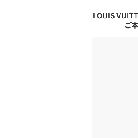
LOUIS VU
ご