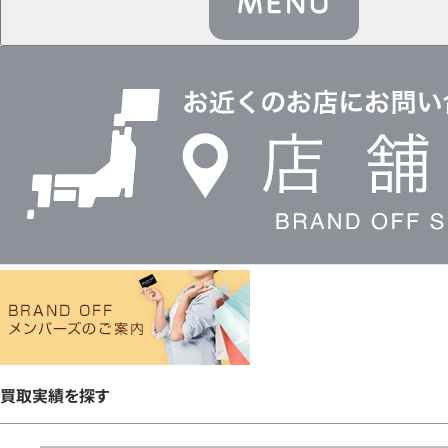
店
舗
検
索
買取実績を探す