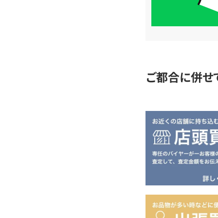
簡
単
査
定
ご都合に併せ