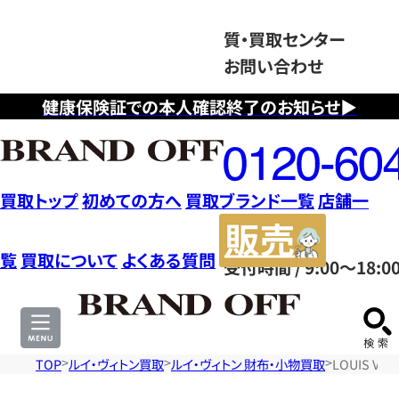
質・買取センター
お問い合わせ
健康保険証での本人確認終了のお知らせ▶
フ
リ
ー
ダ
買取トップ
初めての方へ
買取ブランド一覧
店舗一
イ
販
ヤ
売
覧
買取について
よくある質問
受付時間 / 9:00～18:0
ル
サ
0120604117
イ
ト
TOP
ルイ・ヴィトン買取
ルイ・ヴィトン 財布・小物買取
LOUIS V