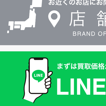
検
索
買
取
価
格
は
LINE
簡
単