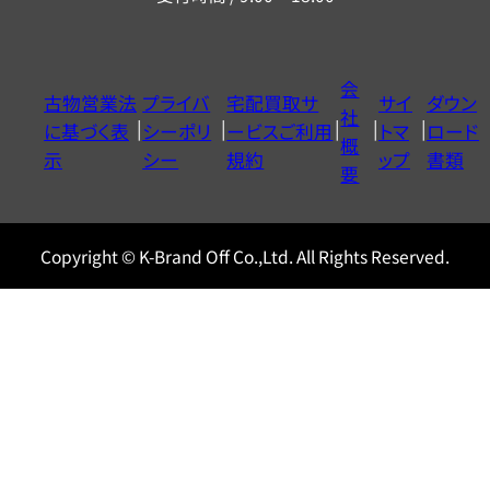
ー
ダ
イ
会
古物営業法
プライバ
宅配買取サ
サイ
ダウン
ヤ
社
に基づく表
シーポリ
ービスご利用
トマ
ロード
ル
概
示
シー
規約
ップ
書類
0120604117
要
Copyright © K-Brand Off Co.,Ltd. All Rights Reserved.