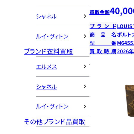
40,00
買取金額
シャネル
ブランド
LOUIS
商品名
ポルト
ルイ・ヴィトン
型番
M6455
ブランド衣料買取
買取時期
2026
エルメス
シャネル
ルイ・ヴィトン
その他ブランド品買取