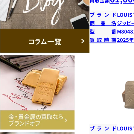
買取金額
ブランド
LOUIS
商品名
ジッピ
型番
M8048
買取時期
2025
ブランド
LOUIS