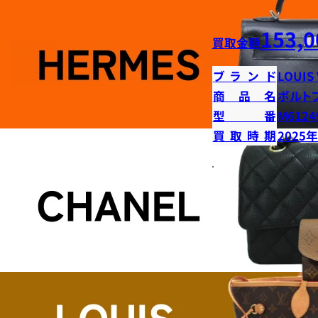
153,0
買取金額
ブランド
LOUIS
商品名
ポルト
型番
M6124
買取時期
2025