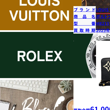
ブランド
LOUIS
商品名
ポルト
型番
M8215
買取時期
2025
61,00