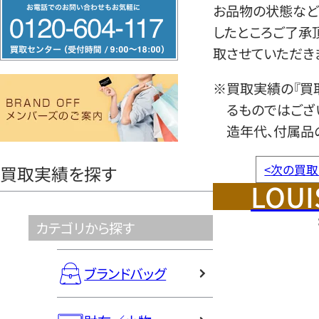
フ
お品物の状態など
リ
したところご了承
ー
取させていただき
ダ
※買取実績の『買
イ
るものではござ
ヤ
造年代、付属品
ル
0120604117
<
次の買取
買取実績を探す
LOUI
カテゴリから探す
ブランドバッグ