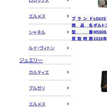
ロレックス
エルメス
ブランド
LOUIS
商品名
ポルト
シャネル
型番
M5808
買取時期
2026
ルイ・ヴィトン
ジュエリー
カルティエ
ブルガリ
エルメス