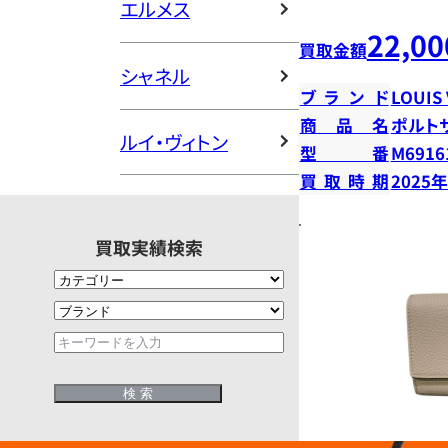
エルメス
22,00
買取金額
シャネル
ブランド
LOUIS
商品名
ポルト
ルイ・ヴィトン
型番
M6916
買取時期
2025
買取実績検索