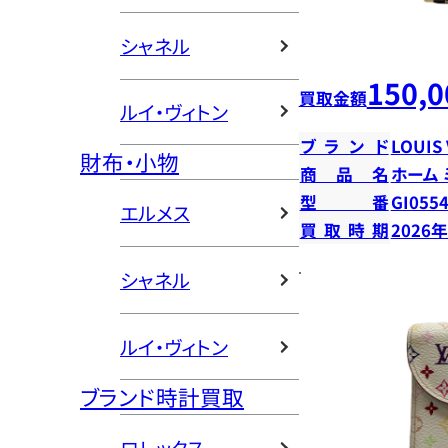
シャネル
150,0
買取金額
ルイ・ヴィトン
ブランド
LOUIS
財布・小物
商品名
ホーム
型番
GI055
エルメス
買取時期
2026
シャネル
ルイ・ヴィトン
ブランド時計買取