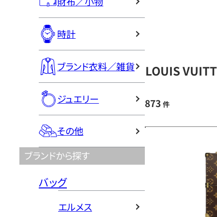
財布／小物
時計
ブランド衣料／雑貨
LOUIS VU
ジュエリー
873
件
その他
ブランドから探す
バッグ
エルメス