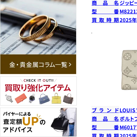
商品名
ジッピ
型番
M8221
買取時期
2025
ブランド
LOUIS
商品名
ポルト
型番
M6017
買取時期
2025