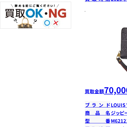
70,00
買取金額
ブランド
LOUIS
商品名
ジッピ
型番
M6212