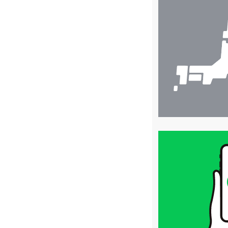
店
舗
検
索
買
取
価
格
は
LINE