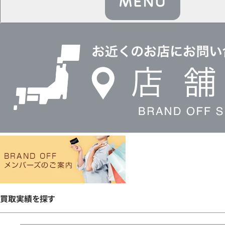
店
舗
検
索
買取実績を探す