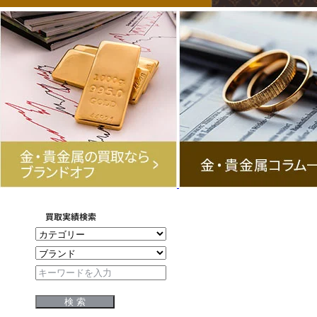
買取実績検索