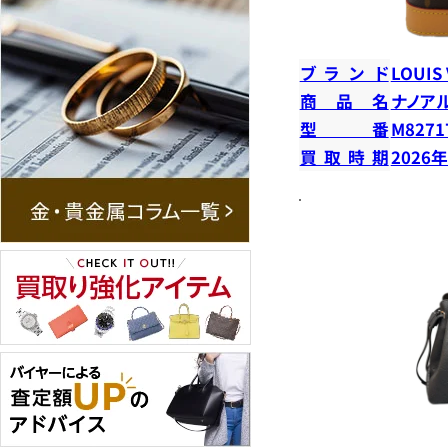
ブランド
LOUIS
商品名
ナノア
型番
M8271
買取時期
2026