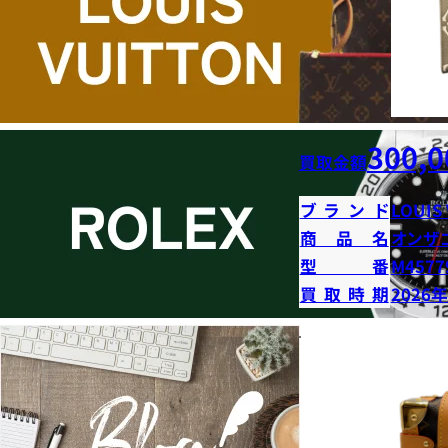
300,0
買取金額
ブランド
LOUIS
商品名
オンザ
型番
M4577
買取時期
2026