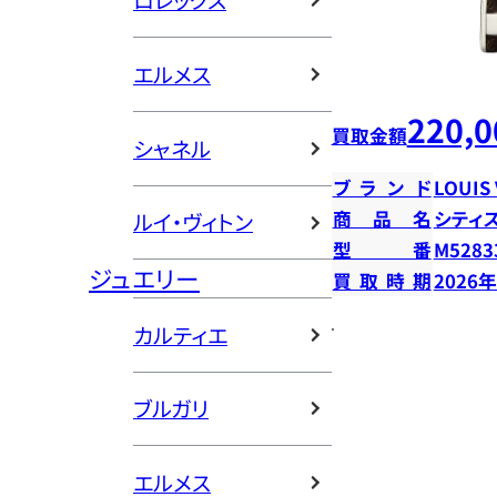
ロレックス
エルメス
220,0
買取金額
シャネル
ブランド
LOUIS
商品名
シティ
ルイ・ヴィトン
型番
M5283
ジュエリー
買取時期
2026
カルティエ
ブルガリ
エルメス