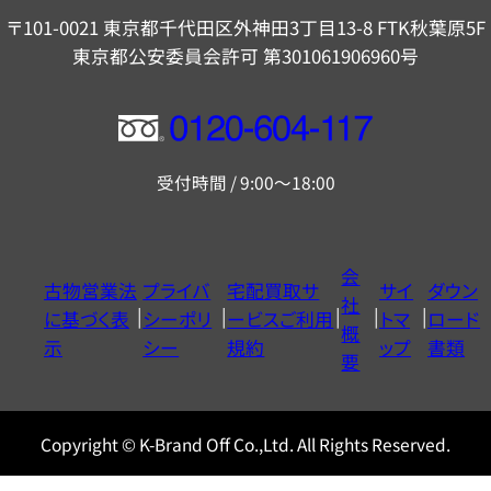
〒101-0021 東京都千代田区外神田3丁目13-8 FTK秋葉原5F
東京都公安委員会許可 第301061906960号
フ
リ
受付時間 / 9:00～18:00
ー
ダ
イ
会
古物営業法
プライバ
宅配買取サ
サイ
ダウン
ヤ
社
に基づく表
シーポリ
ービスご利用
トマ
ロード
ル
概
示
シー
規約
ップ
書類
0120604117
要
Copyright © K-Brand Off Co.,Ltd. All Rights Reserved.