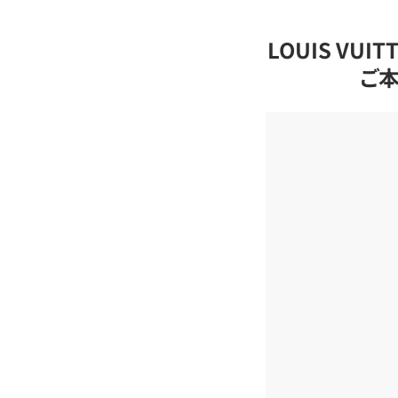
LOUIS VU
ご