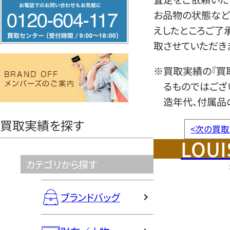
フ
お品物の状態など
リ
えしたところご了
ー
取させていただき
ダ
イ
※買取実績の『買
ヤ
るものではござ
ル
造年代、付属品
0120604117
買取実績を探す
<
次の買取
LOUI
カテゴリから探す
ブランドバッグ