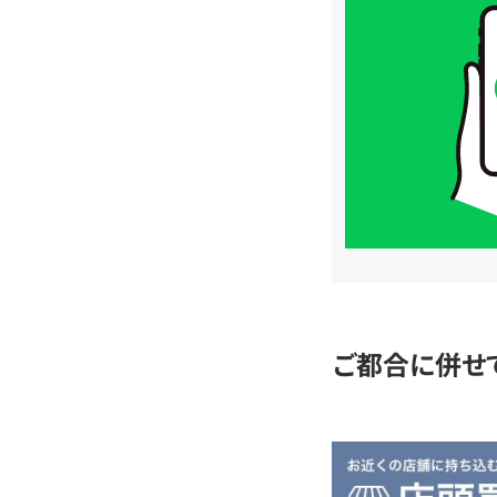
取
価
格
は
LINE
簡
単
査
定
ご都合に併せ