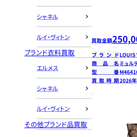
シャネル
250,0
ルイ・ヴィトン
買取金額
ブランド衣料買取
ブランド
LOUIS
商品名
ミュル
エルメス
型番
M4641
買取時期
2026
シャネル
ルイ・ヴィトン
その他ブランド品買取