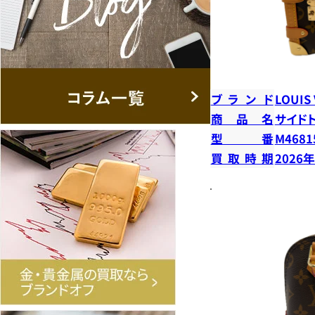
ブランド
LOUIS
商品名
サイド
型番
M4681
買取時期
2026