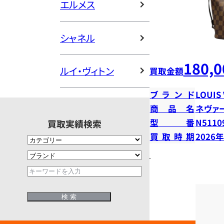
エルメス
シャネル
180,0
ルイ・ヴィトン
買取金額
ブランド
LOUIS
商品名
ネヴァ
型番
N5110
買取実績検索
買取時期
2026