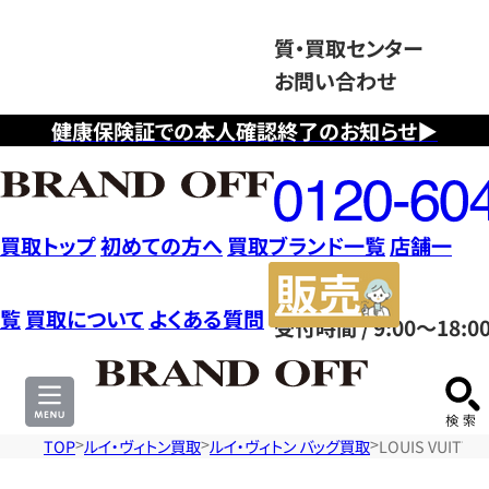
質・買取センター
お問い合わせ
健康保険証での本人確認終了のお知らせ▶
フ
リ
ー
ダ
買取トップ
初めての方へ
買取ブランド一覧
店舗一
イ
販
ヤ
売
覧
買取について
よくある質問
受付時間 / 9:00～18:0
ル
サ
0120604117
イ
ト
TOP
ルイ・ヴィトン買取
ルイ・ヴィトン バッグ買取
LOUIS VUIT