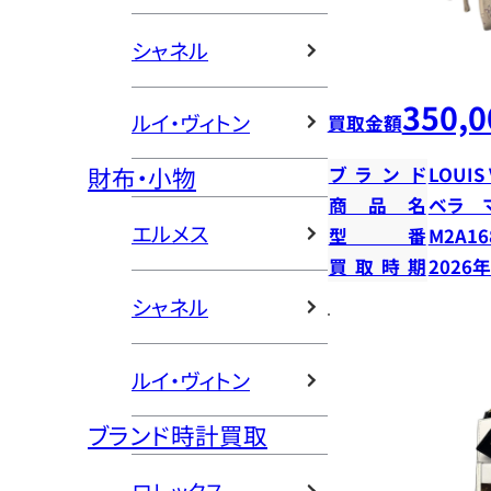
シャネル
350,0
ルイ・ヴィトン
買取金額
財布・小物
ブランド
LOUIS
商品名
ベラ 
エルメス
型番
M2A16
買取時期
2026
シャネル
ルイ・ヴィトン
ブランド時計買取