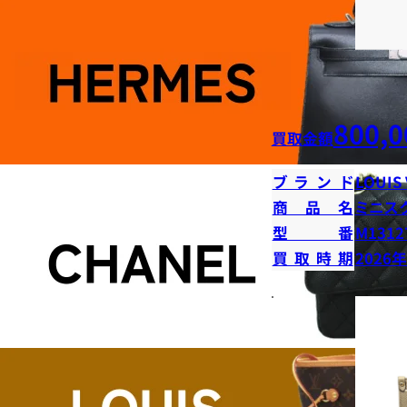
800,0
買取金額
ブランド
LOUIS
商品名
ミニス
型番
M1312
買取時期
2026