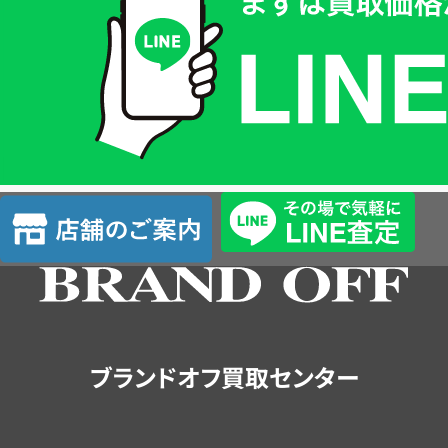
価
格
は
LINE
簡
単
査
店
定
舗
の
ご
案
内
ブランドオフ買取センター