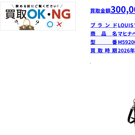
300,0
買取金額
ブランド
LOUIS
商品名
マヒナ
型番
M5920
買取時期
2026