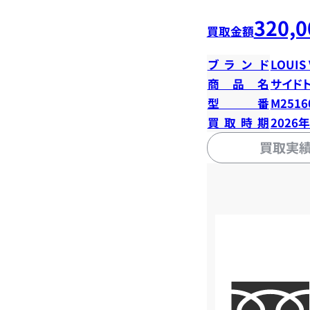
320,0
買取金額
ブランド
LOUIS
商品名
サイド
型番
M2516
買取時期
2026
買取実