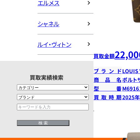
エルメス
シャネル
ルイ・ヴィトン
22,00
買取金額
ブランド
LOUIS
買取実績検索
商品名
ポルト
型番
M6916
買取時期
2025