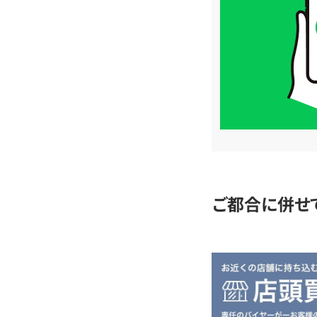
価
格
は
LINE
簡
単
査
定
ご都合に併せ