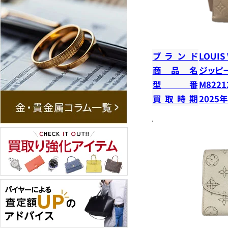
ブランド
LOUIS
商品名
ジッピ
型番
M8221
買取時期
2025