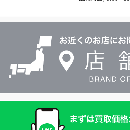
イ
ヤ
ル
店
0120604117
舗
検
索
買
取
価