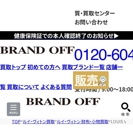
質・買取センター
お問い合わせ
健康保険証での本人確認終了のお知らせ▶
フ
リ
ー
ダ
買取トップ
初めての方へ
買取ブランド一覧
店舗一
イ
販
ヤ
売
覧
買取について
よくある質問
受付時間 / 9:00～18:0
ル
サ
0120604117
イ
ト
TOP
ルイ・ヴィトン買取
ルイ・ヴィトン 財布・小物買取
LOUIS V