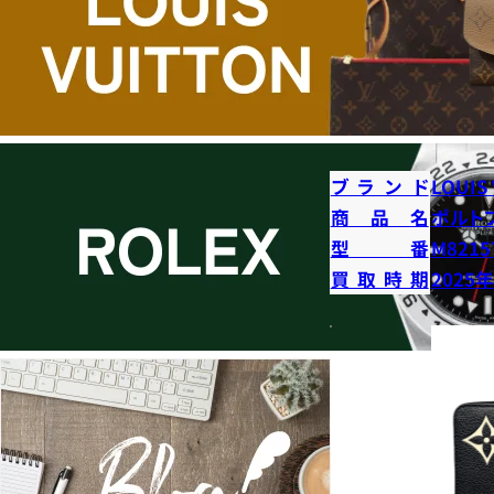
ブランド
LOUIS
商品名
ポルト
型番
M8215
買取時期
2025