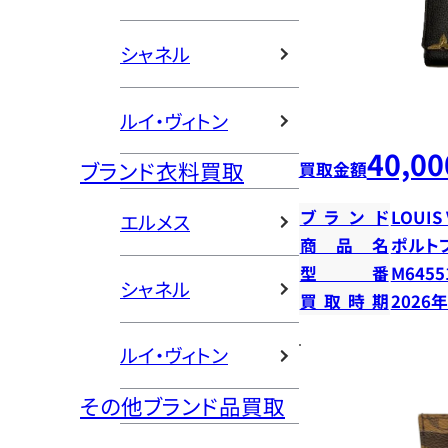
シャネル
ルイ・ヴィトン
40,00
ブランド衣料買取
買取金額
ブランド
LOUIS
エルメス
商品名
ポルト
型番
M6455
シャネル
買取時期
2026
ルイ・ヴィトン
その他ブランド品買取