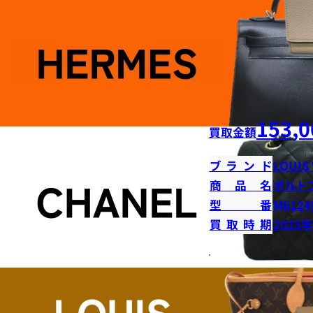
153,0
買取金額
ブランド
LOUIS
商品名
ポルト
型番
M6124
買取時期
2025