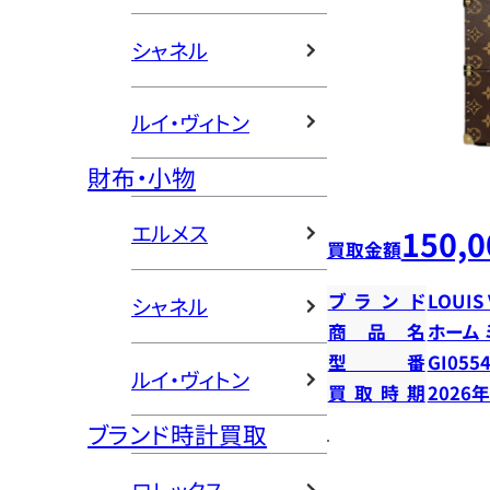
シャネル
ルイ・ヴィトン
財布・小物
エルメス
150,0
買取金額
ブランド
LOUIS
シャネル
商品名
ホーム
型番
GI055
ルイ・ヴィトン
買取時期
2026
ブランド時計買取