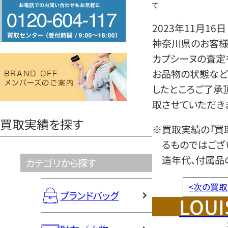
フ
て
リ
2023年11月16日
ー
神奈川県のお客様よ
ダ
カプシーヌの査定
イ
お品物の状態など
ヤ
したところご了承
ル
取させていただき
0120604117
買取実績を探す
※買取実績の『買
るものではござ
造年代、付属品
カテゴリから探す
<
次の買取
ブランドバッグ
LOUI