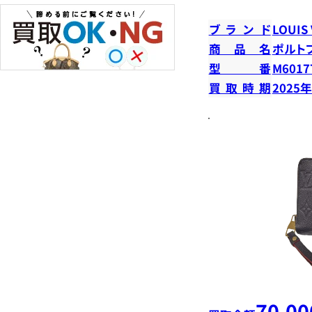
ブランド
LOUIS
商品名
ポルト
型番
M6017
買取時期
2025
70,00