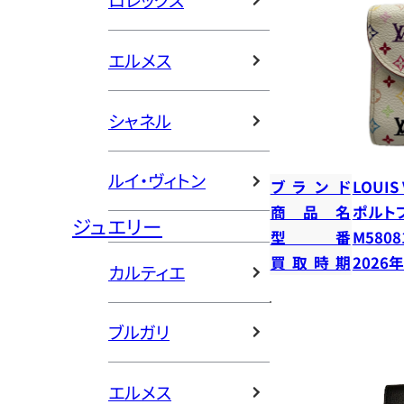
ロレックス
エルメス
シャネル
ルイ・ヴィトン
ブランド
LOUIS
商品名
ポルト
ジュエリー
型番
M5808
買取時期
2026
カルティエ
ブルガリ
エルメス