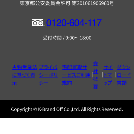
東京都公安委員会許可 第301061906960号
フ
リ
受付時間 / 9:00～18:00
ー
ダ
イ
会
古物営業法
プライバ
宅配買取サ
サイ
ダウン
ヤ
社
に基づく表
シーポリ
ービスご利用
トマ
ロード
ル
概
示
シー
規約
ップ
書類
0120604117
要
Copyright © K-Brand Off Co.,Ltd. All Rights Reserved.