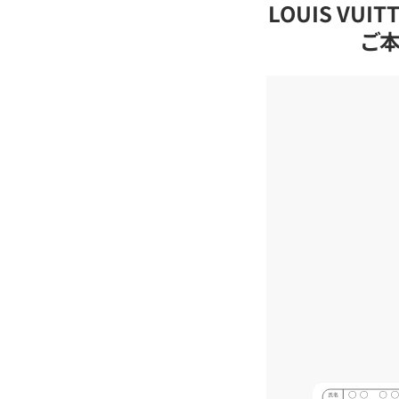
LOUIS VU
ご