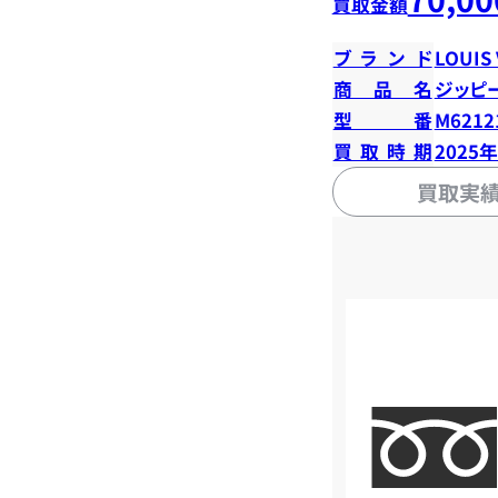
買取金額
ブランド
LOUIS
商品名
ジッピ
型番
M6212
買取時期
2025
買取実