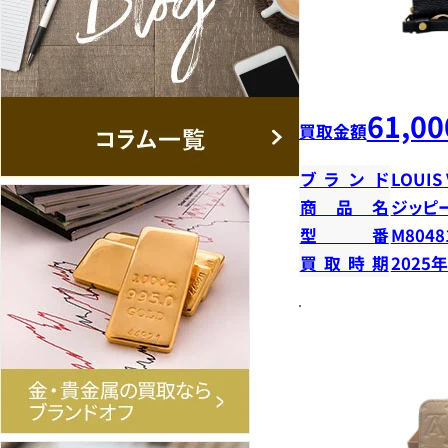
61,00
買取金額
ブランド
LOUIS
商品名
ジッピ
型番
M8048
買取時期
2025