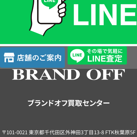
格
は
LINE
簡
単
査
店
定
舗
の
ご
案
内
ブランドオフ買取センター
〒101-0021 東京都千代田区外神田3丁目13-8 FTK秋葉原5F