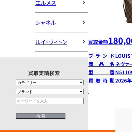
エルメス
シャネル
180,0
ルイ・ヴィトン
買取金額
ブランド
LOUIS
商品名
ネヴァ
型番
N5110
買取実績検索
買取時期
2026