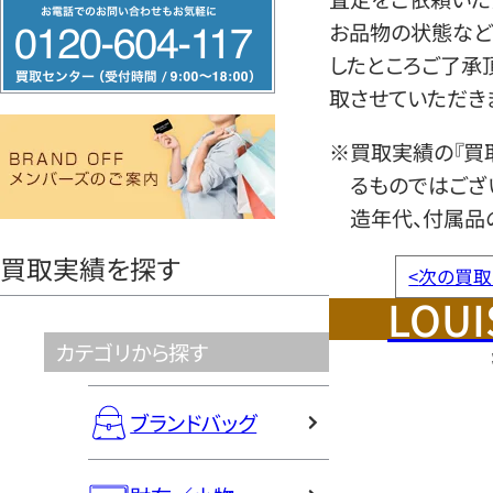
フ
お品物の状態など
リ
したところご了承
ー
取させていただき
ダ
イ
※買取実績の『買
ヤ
るものではござ
ル
造年代、付属品
0120604117
買取実績を探す
<
次の買取
LOUI
カテゴリから探す
ブランドバッグ