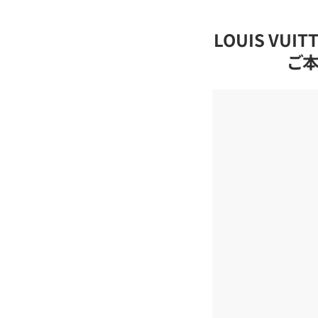
LOUIS VU
ご