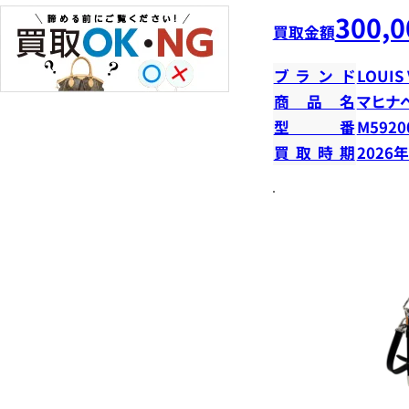
300,0
買取金額
ブランド
LOUIS
商品名
マヒナ
型番
M5920
買取時期
2026