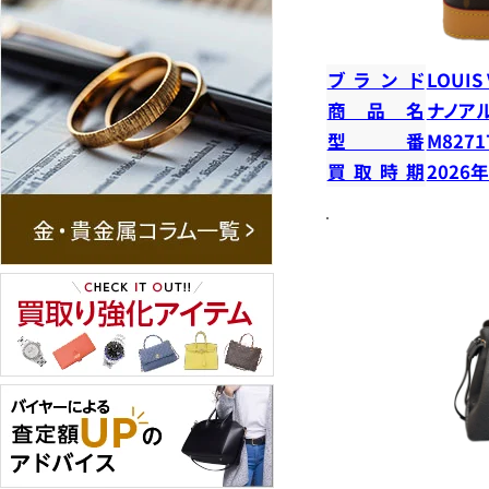
ブランド
LOUIS
商品名
ナノア
型番
M8271
買取時期
2026