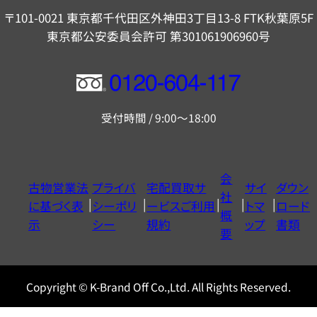
〒101-0021 東京都千代田区外神田3丁目13-8 FTK秋葉原5F
東京都公安委員会許可 第301061906960号
フ
リ
受付時間 / 9:00～18:00
ー
ダ
イ
会
古物営業法
プライバ
宅配買取サ
サイ
ダウン
ヤ
社
に基づく表
シーポリ
ービスご利用
トマ
ロード
ル
概
示
シー
規約
ップ
書類
0120604117
要
Copyright © K-Brand Off Co.,Ltd. All Rights Reserved.