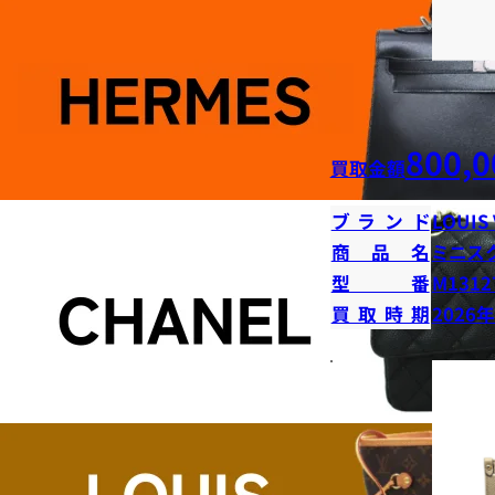
800,0
買取金額
ブランド
LOUIS
商品名
ミニス
型番
M1312
買取時期
2026