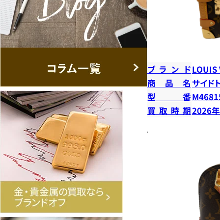
ブランド
LOUIS
商品名
サイド
型番
M4681
買取時期
2026