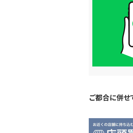
取
価
格
は
LINE
簡
単
査
定
ご都合に併せ