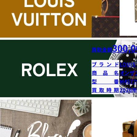
300,0
買取金額
ブランド
LOUIS
商品名
オンザ
型番
M4577
買取時期
2026