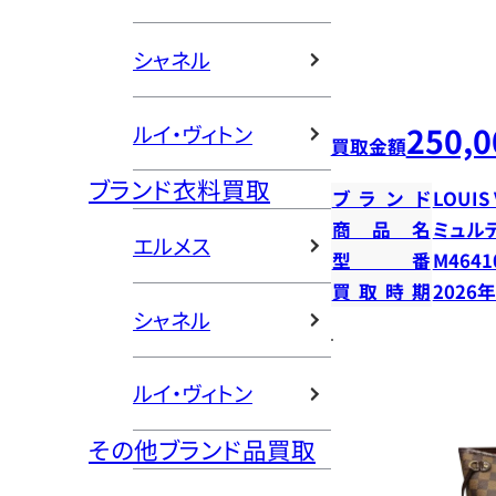
シャネル
250,0
ルイ・ヴィトン
買取金額
ブランド衣料買取
ブランド
LOUIS
商品名
ミュル
エルメス
型番
M4641
買取時期
2026
シャネル
ルイ・ヴィトン
その他ブランド品買取