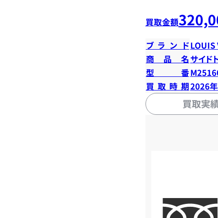
320,0
買取金額
ブランド
LOUIS
商品名
サイド
型番
M2516
買取時期
2026
買取実