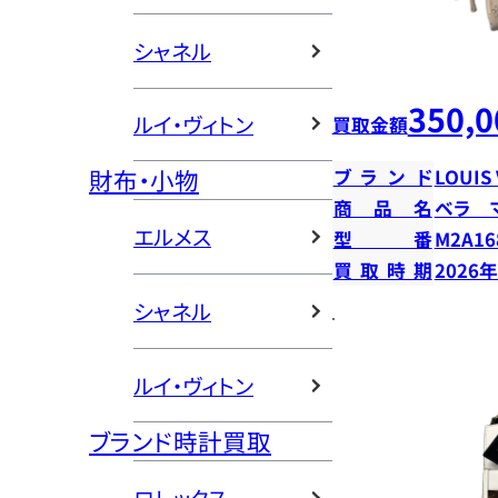
シャネル
350,0
ルイ・ヴィトン
買取金額
財布・小物
ブランド
LOUIS
商品名
ベラ 
エルメス
型番
M2A16
買取時期
2026
シャネル
ルイ・ヴィトン
ブランド時計買取