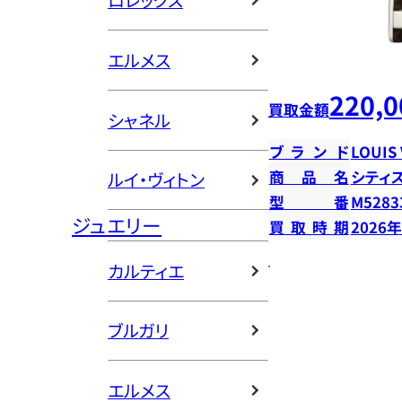
ロレックス
エルメス
220,0
買取金額
シャネル
ブランド
LOUIS
商品名
シティ
ルイ・ヴィトン
型番
M5283
ジュエリー
買取時期
2026
カルティエ
ブルガリ
エルメス