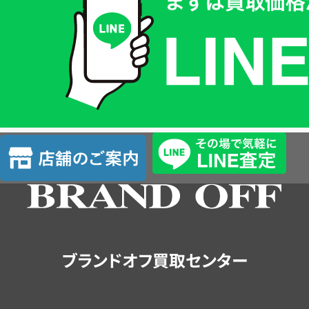
価
格
は
LINE
簡
単
査
店
定
舗
の
ご
案
内
ブランドオフ買取センター