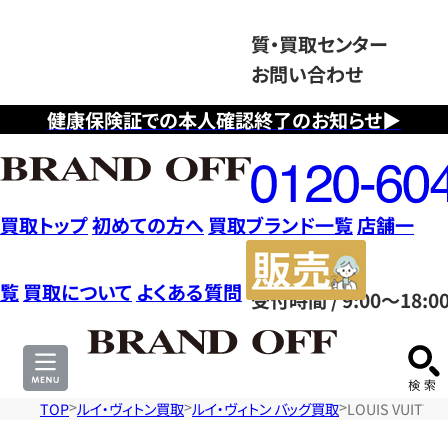
質・買取センター
お問い合わせ
健康保険証での本人確認終了のお知らせ▶
フ
リ
ー
ダ
買取トップ
初めての方へ
買取ブランド一覧
店舗一
イ
販
ヤ
売
覧
買取について
よくある質問
受付時間 / 9:00～18:0
ル
サ
0120604117
イ
ト
TOP
ルイ・ヴィトン買取
ルイ・ヴィトン バッグ買取
LOUIS VUIT