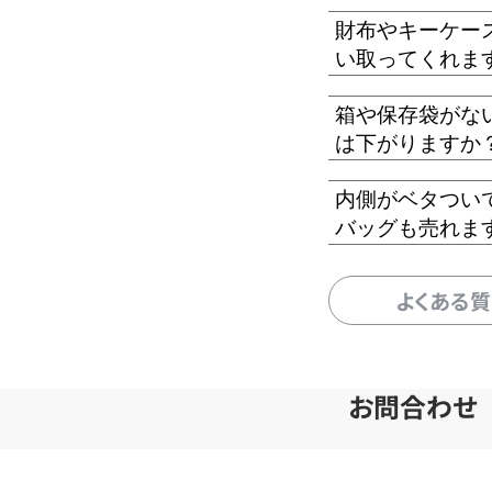
財布やキーケー
い取ってくれま
箱や保存袋がな
は下がりますか
内側がベタつい
バッグも売れま
よくある
お問合わせ