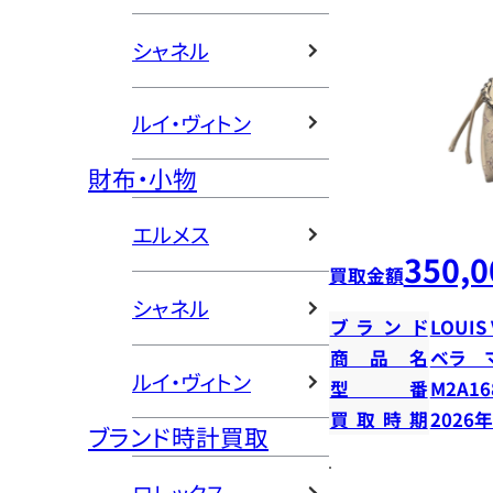
シャネル
ルイ・ヴィトン
財布・小物
エルメス
350,0
買取金額
シャネル
ブランド
LOUIS
商品名
ベラ 
ルイ・ヴィトン
型番
M2A16
買取時期
2026
ブランド時計買取