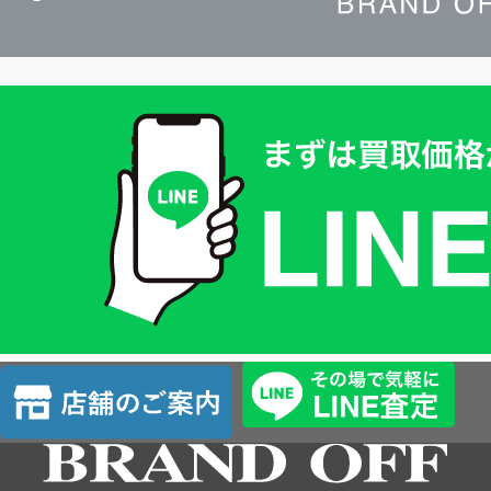
買
取
価
格
は
LINE
簡
単
査
店
定
舗
の
ご