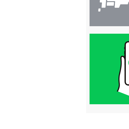
買
取
価
格
は
LINE
簡
単
査
定