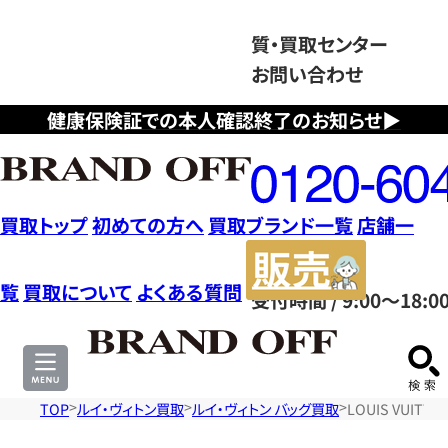
質・買取センター
お問い合わせ
健康保険証での本人確認終了のお知らせ▶
フ
リ
ー
ダ
買取トップ
初めての方へ
買取ブランド一覧
店舗一
イ
販
ヤ
売
覧
買取について
よくある質問
受付時間 / 9:00～18:0
ル
サ
0120604117
イ
ト
TOP
ルイ・ヴィトン買取
ルイ・ヴィトン バッグ買取
LOUIS VUIT