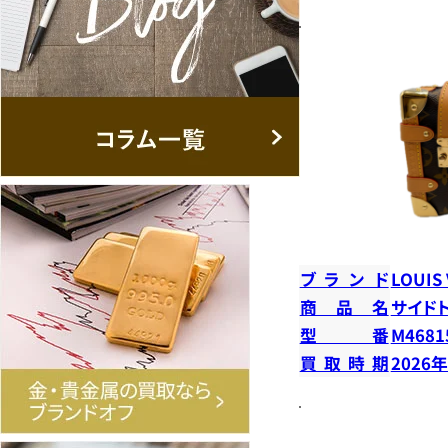
ブランド
LOUIS
商品名
サイド
型番
M4681
買取時期
2026