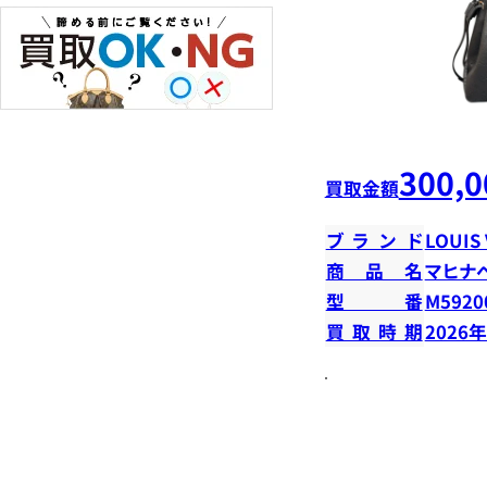
300,0
買取金額
ブランド
LOUIS
商品名
マヒナ
型番
M5920
買取時期
2026