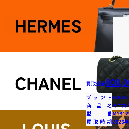
800,0
買取金額
ブランド
LOUIS
商品名
ミニス
型番
M1312
買取時期
2026