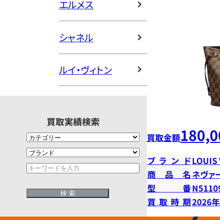
エルメス
シャネル
ルイ・ヴィトン
買取実績検索
180,0
買取金額
ブランド
LOUIS
商品名
ネヴァ
型番
N5110
買取時期
2026