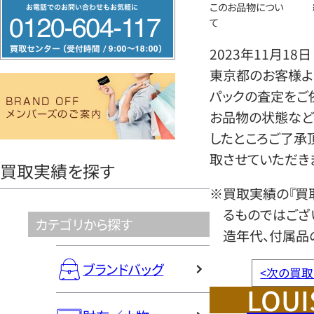
フ
このお品物につい
て
リ
ー
2023年11月18日
ダ
東京都のお客様より
イ
パックの査定をご
ヤ
お品物の状態など
ル
したところご了承
0120604117
取させていただき
買取実績を探す
※買取実績の『買
るものではござ
カテゴリから探す
造年代、付属品
ブランドバッグ
<
次の買取
LOUI