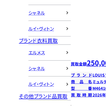
シャネル
ルイ・ヴィトン
ブランド衣料買取
エルメス
250,0
買取金額
シャネル
ブランド
LOUIS
商品名
ミュル
ルイ・ヴィトン
型番
M4641
買取時期
2026
その他ブランド品買取