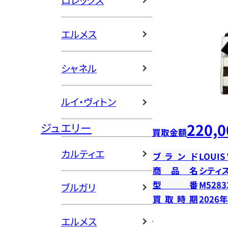
ロレックス
エルメス
シャネル
ルイ・ヴィトン
220,0
ジュエリー
買取金額
カルティエ
ブランド
LOUIS
商品名
シティ
型番
M5283
ブルガリ
買取時期
2026
エルメス