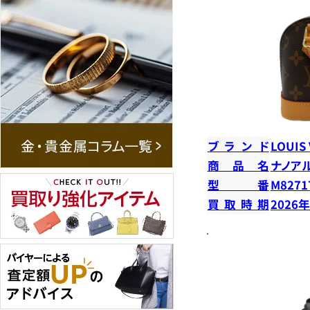
ブランド
LOUIS
商品名
ナノア
型番
M8271
買取時期
2026