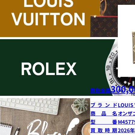
300,0
買取金額
ブランド
LOUIS
商品名
オンザ
型番
M4577
買取時期
2026