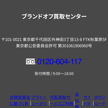
案
内
ブランドオフ買取センター
〒101-0021 東京都千代田区外神田3丁目13-8 FTK秋葉原5F
東京都公安委員会許可 第301061906960号
フ
リ
受付時間 / 9:00～18:00
ー
ダ
イ
会
古物営業法
プライバ
宅配買取サ
サイ
ダウン
ヤ
社
に基づく表
シーポリ
ービスご利用
トマ
ロード
ル
概