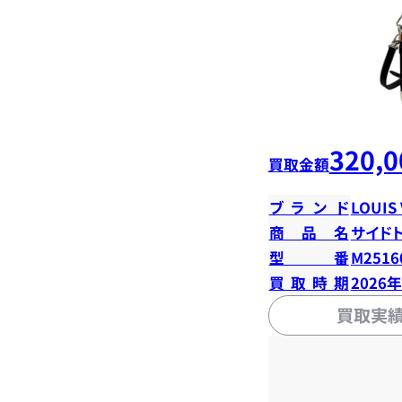
320,0
買取金額
ブランド
LOUIS
商品名
サイド
型番
M2516
買取時期
2026
買取実