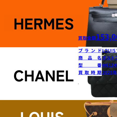
153,0
買取金額
ブランド
LOUIS
商品名
ポルト
型番
M6124
買取時期
2025