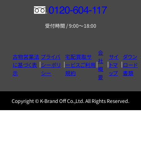
フ
リ
受付時間 / 9:00～18:00
ー
ダ
イ
会
古物営業法
プライバ
宅配買取サ
サイ
ダウン
ヤ
社
に基づく表
シーポリ
ービスご利用
トマ
ロード
ル
概
示
シー
規約
ップ
書類
0120604117
要
Copyright © K-Brand Off Co.,Ltd. All Rights Reserved.