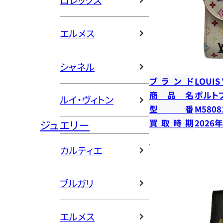
ロレックス
エルメス
シャネル
ブランド
LOUIS
商品名
ポルト
ルイ・ヴィトン
型番
M5808
ジュエリー
買取時期
2026
カルティエ
ブルガリ
エルメス