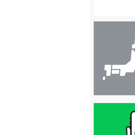
店
舗
検
索
買
取
価
格