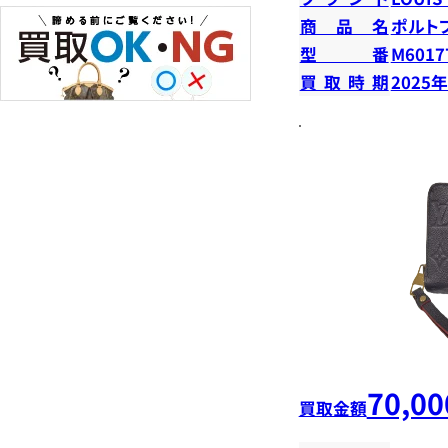
商品名
ポルト
型番
M6017
買取時期
2025
70,00
買取金額