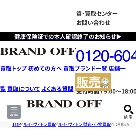
質・買取センター
お問い合わせ
健康保険証での本人確認終了のお知らせ▶
フ
リ
ー
ダ
買取トップ
初めての方へ
買取ブランド一覧
店舗一
イ
販
ヤ
売
覧
買取について
よくある質問
受付時間 / 9:00～18:0
ル
サ
0120604117
イ
ト
TOP
ルイ・ヴィトン買取
ルイ・ヴィトン 財布・小物買取
LOUIS V