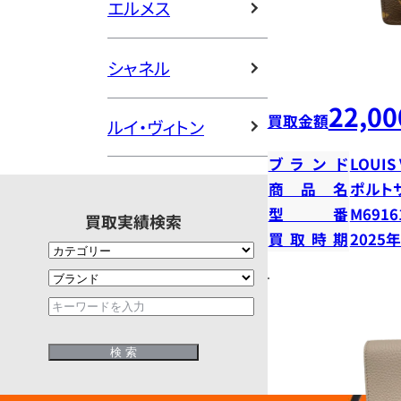
エルメス
シャネル
22,00
買取金額
ルイ・ヴィトン
ブランド
LOUIS
商品名
ポルト
型番
M6916
買取実績検索
買取時期
2025