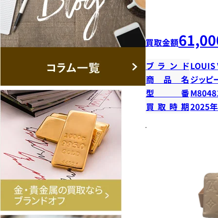
61,00
買取金額
ブランド
LOUIS
商品名
ジッピ
型番
M8048
買取時期
2025