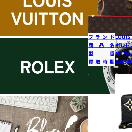
ブランド
LOUIS
商品名
ポルト
型番
M8215
買取時期
2025