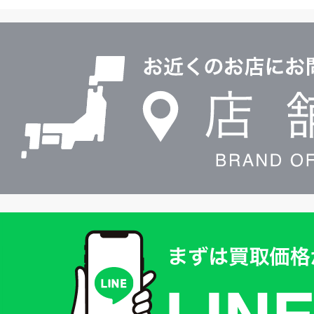
ル
店
0120604117
舗
検
索
買
取
価
格
は