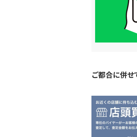
は
LINE
簡
単
査
定
ご都合に併せ