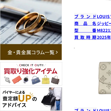
ブランド
LOUIS
商品名
ジッピ
型番
M8221
買取時期
2025
ブランド
LOUIS