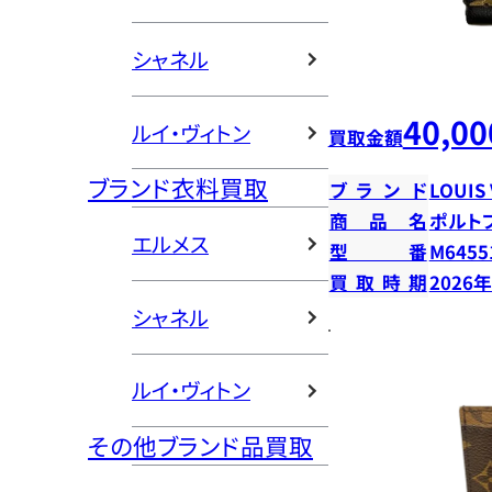
シャネル
40,00
ルイ・ヴィトン
買取金額
ブランド衣料買取
ブランド
LOUIS
商品名
ポルト
エルメス
型番
M6455
買取時期
2026
シャネル
ルイ・ヴィトン
その他ブランド品買取