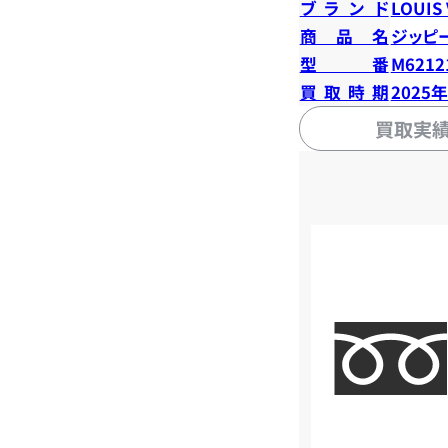
ブランド
LOUIS
商品名
ジッピ
型番
M6212
買取時期
2025
買取実