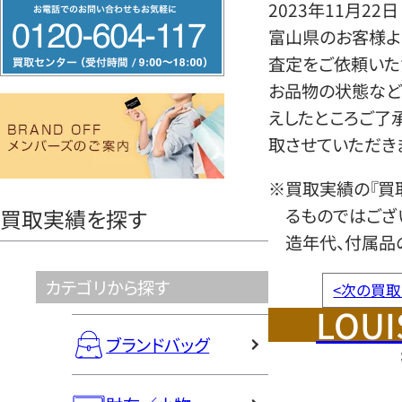
フ
2023年11月22日
リ
富山県のお客様より
ー
査定をご依頼いた
ダ
お品物の状態など
イ
えしたところご了
ヤ
取させていただき
ル
※買取実績の『買
0120604117
るものではござ
買取実績を探す
造年代、付属品
カテゴリから探す
<
次の買取
LOUI
ブランドバッグ