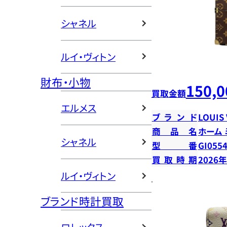
シャネル
ルイ・ヴィトン
財布・小物
150,0
買取金額
エルメス
ブランド
LOUIS
商品名
ホーム
シャネル
型番
GI055
買取時期
2026
ルイ・ヴィトン
ブランド時計買取