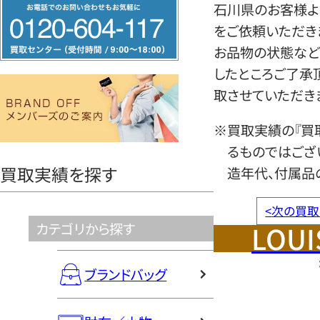
フ
石川県のお客様より
リ
をご依頼いただき
ー
お品物の状態など
ダ
したところご了承
イ
取させていただき
ヤ
※買取実績の『買
ル
るものではござ
0120604117
買取実績を探す
造年代、付属品
<
次の買取
LOUI
カテゴリから探す
ブランドバッグ