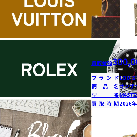
300,0
買取金額
ブランド
LOUIS
商品名
オンザ
型番
M4577
買取時期
2026