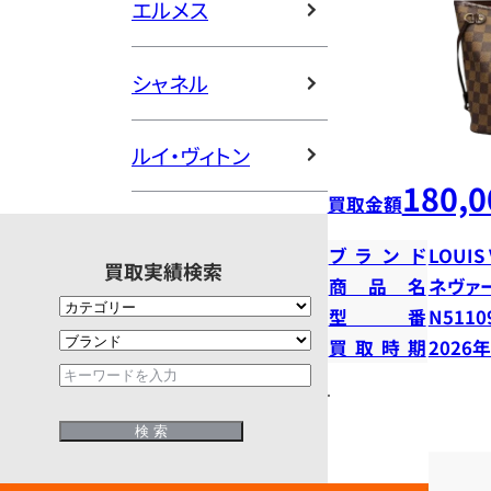
エルメス
シャネル
ルイ・ヴィトン
180,0
買取金額
ブランド
LOUIS
買取実績検索
商品名
ネヴァ
型番
N5110
買取時期
2026