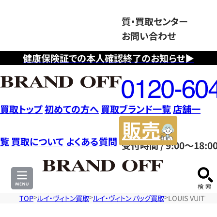
質・買取センター
お問い合わせ
健康保険証での本人確認終了のお知らせ▶
フ
リ
ー
ダ
買取トップ
初めての方へ
買取ブランド一覧
店舗一
イ
販
ヤ
売
覧
買取について
よくある質問
受付時間 / 9:00～18:0
ル
サ
0120604117
イ
ト
TOP
ルイ・ヴィトン買取
ルイ・ヴィトン バッグ買取
LOUIS VUIT