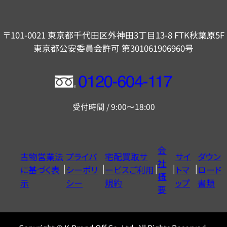
〒101-0021 東京都千代田区外神田3丁目13-8 FTK秋葉原5F
東京都公安委員会許可 第301061906960号
フ
リ
受付時間 / 9:00～18:00
ー
ダ
イ
会
古物営業法
プライバ
宅配買取サ
サイ
ダウン
ヤ
社
に基づく表
シーポリ
ービスご利用
トマ
ロード
ル
概
示
シー
規約
ップ
書類
0120604117
要