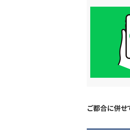
買
取
価
格
は
LINE
簡
単
査
定
ご都合に併せ