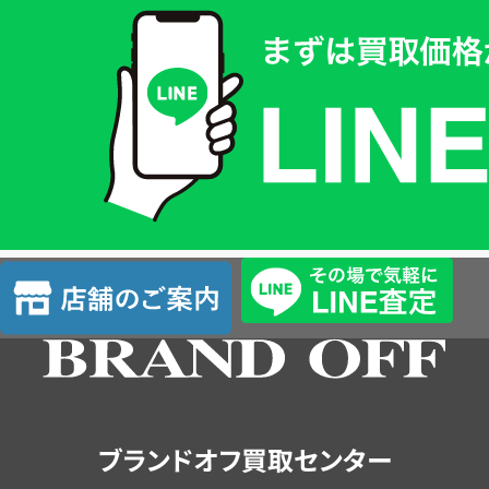
取
価
格
は
LINE
簡
単
査
店
定
舗
の
ご
案
内
ブランドオフ買取センター