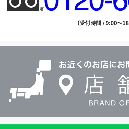
リ
ー
ダ
（受付時間 / 9:00～18
イ
ヤ
ル
店
0120604117
舗
検
索
買