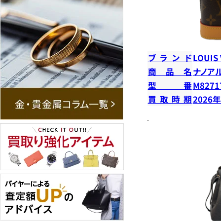
ブランド
LOUIS
商品名
ナノア
型番
M8271
買取時期
2026