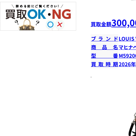
300,0
買取金額
ブランド
LOUIS
商品名
マヒナ
型番
M5920
買取時期
2026