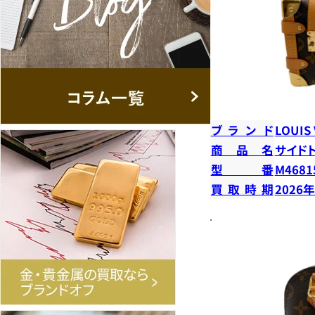
ブランド
LOUIS
商品名
サイド
型番
M4681
買取時期
2026