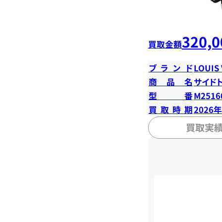
320,0
買取金額
ブランド
LOUIS
商品名
サイド
型番
M2516
買取時期
2026
買取実