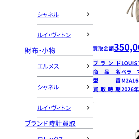
シャネル
ルイ・ヴィトン
350,0
買取金額
財布・小物
ブランド
LOUIS
エルメス
商品名
ベラ 
型番
M2A16
シャネル
買取時期
2026
ルイ・ヴィトン
ブランド時計買取