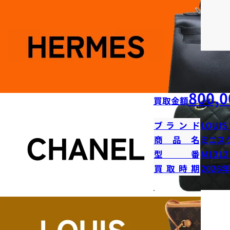
800,0
買取金額
ブランド
LOUIS
商品名
ミニス
型番
M1312
買取時期
2026