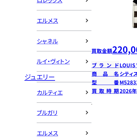
ロレックス
エルメス
シャネル
220,0
買取金額
ルイ・ヴィトン
ブランド
LOUIS
商品名
シティ
ジュエリー
型番
M5283
買取時期
2026
カルティエ
ブルガリ
エルメス