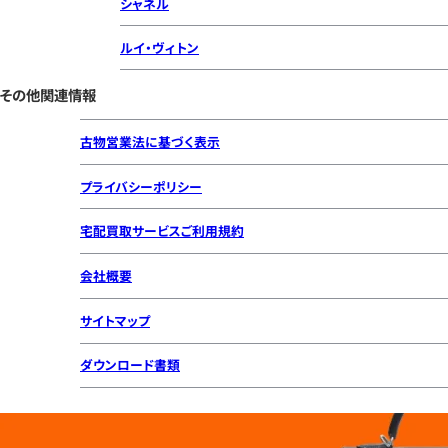
シャネル
ルイ・ヴィトン
その他関連情報
古物営業法に基づく表示
プライバシーポリシー
宅配買取サービスご利用規約
会社概要
サイトマップ
ダウンロード書類