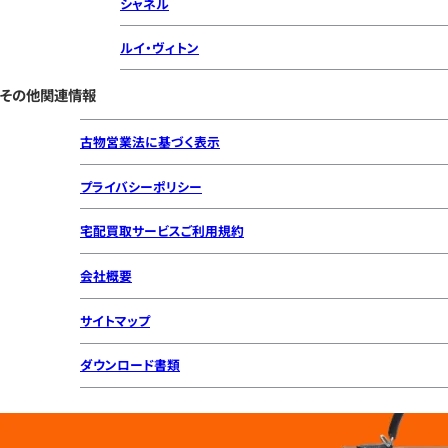
シャネル
ルイ・ヴィトン
その他関連情報
古物営業法に基づく表示
プライバシーポリシー
宅配買取サービスご利用規約
会社概要
サイトマップ
ダウンロード書類