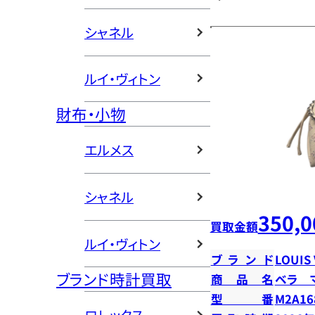
シャネル
ルイ・ヴィトン
財布・小物
エルメス
シャネル
350,0
買取金額
ルイ・ヴィトン
ブランド
LOUIS
ブランド時計買取
商品名
ベラ 
型番
M2A16