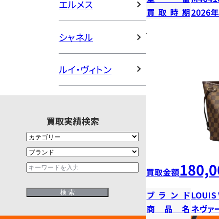
エルメス
買取時期
2026
シャネル
ルイ・ヴィトン
買取実績検索
180,0
買取金額
ブランド
LOUIS
商品名
ネヴァ