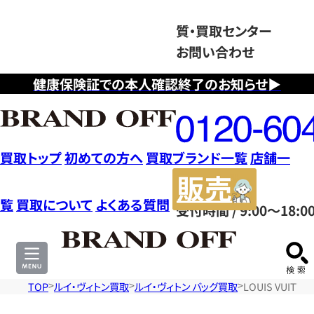
質・買取センター
お問い合わせ
健康保険証での本人確認終了のお知らせ▶
フ
リ
ー
ダ
買取トップ
初めての方へ
買取ブランド一覧
店舗一
イ
販
ヤ
売
覧
買取について
よくある質問
受付時間 / 9:00～18:0
ル
サ
0120604117
イ
ト
TOP
ルイ・ヴィトン買取
ルイ・ヴィトン バッグ買取
LOUIS VUI