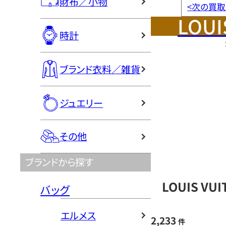
財布／小物
<
次の買取
LOUI
時計
ブランド衣料／雑貨
ジュエリー
その他
ブランドから探す
LOUIS V
バッグ
エルメス
2,233
件