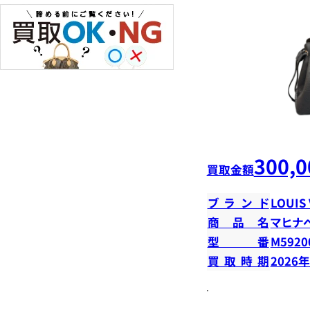
300,0
買取金額
ブランド
LOUIS
商品名
マヒナ
型番
M5920
買取時期
2026