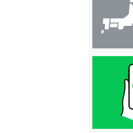
索
買
取
価
格
は
LINE
簡
単
査