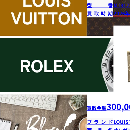
型番
M1312
買取時期
2026
300,0
買取金額
ブランド
LOUIS
商品名
オンザ