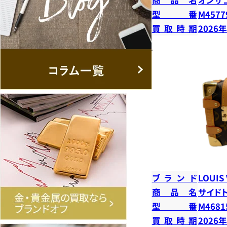
型番
M4577
買取時期
2026
ブランド
LOUIS
商品名
サイド
型番
M4681
買取時期
2026