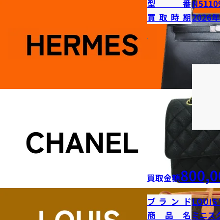
型番
N5110
買取時期
2026
800,0
買取金額
ブランド
LOUIS
商品名
ミニス