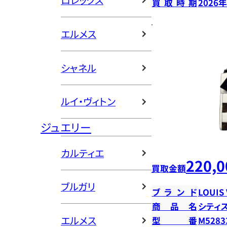
ロレックス
買取時期
2026
エルメス
シャネル
ルイ・ヴィトン
ジュエリー
カルティエ
220,0
買取金額
ブルガリ
ブランド
LOUIS
商品名
シティ
エルメス
型番
M5283