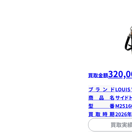
320,0
買取金額
ブランド
LOUIS
商品名
サイド
型番
M2516
買取時期
2026
買取実