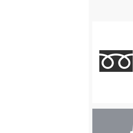
店
舗
検