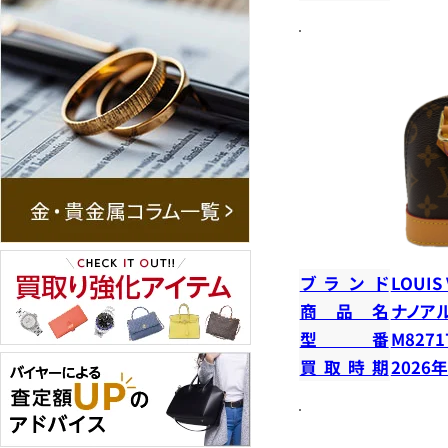
ブランド
LOUIS
商品名
ナノア
型番
M8271
買取時期
2026