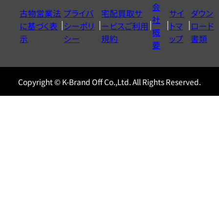
イ
会
古物営業法
プライバ
宅配買取サ
サイ
ダウン
ヤ
社
に基づく表
シーポリ
ービスご利用
トマ
ロード
ル
概
示
シー
規約
ップ
書類
0120604117
要
Copyright © K-Brand Off Co.,Ltd. All Rights Reserved.