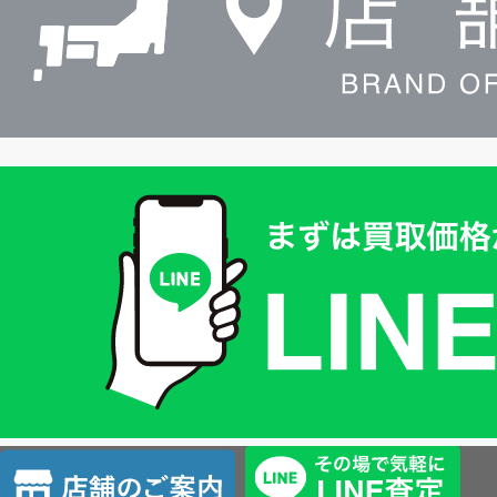
買
取
価
格
は
LINE
簡
単
査
店
定
舗