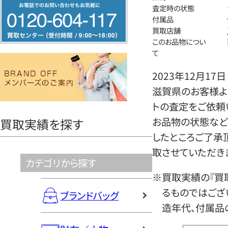
フ
査定時の状態
リ
付属品
買取店舗
ー
このお品物につい
ダ
て
イ
2023年12月17日
ヤ
滋賀県のお客様より
ル
トの査定をご依頼
0120604117
お品物の状態など
買取実績を探す
したところご了承
取させていただき
カテゴリから探す
※買取実績の『買
るものではござ
ブランドバッグ
造年代、付属品