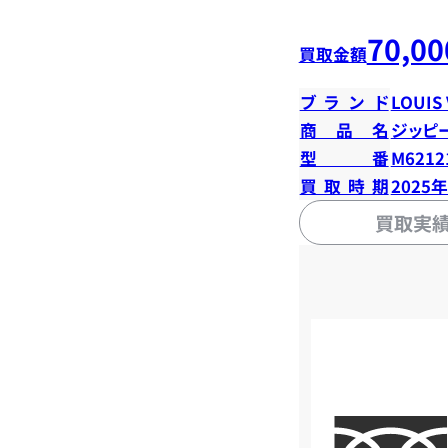
70,00
買取金額
ブランド
LOUIS
商品名
ジッピ
型番
M6212
買取時期
2025
買取実