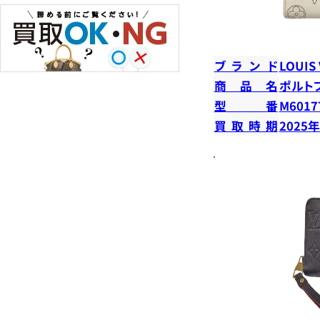
ブランド
LOUIS
商品名
ポルト
型番
M6017
買取時期
2025