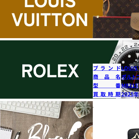
ブランド
LOUIS
商品名
ポルト
型番
M8215
買取時期
2025