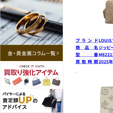
ブランド
LOUIS
商品名
ジッピ
型番
M8221
買取時期
2025