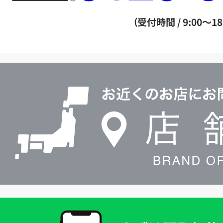
ー
ダ
（受付時間 / 9:00～18
イ
ヤ
ル
店
0120604117
舗
検
索
買
取