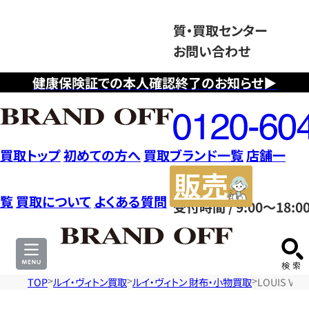
質・買取センター
お問い合わせ
健康保険証での本人確認終了のお知らせ▶
フ
リ
ー
ダ
買取トップ
初めての方へ
買取ブランド一覧
店舗一
イ
販
ヤ
売
覧
買取について
よくある質問
受付時間 / 9:00～18:0
ル
サ
0120604117
イ
ト
TOP
ルイ・ヴィトン買取
ルイ・ヴィトン 財布・小物買取
LOUIS V