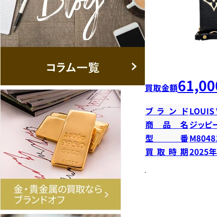
61,00
買取金額
ブランド
LOUIS
商品名
ジッピ
型番
M8048
買取時期
2025