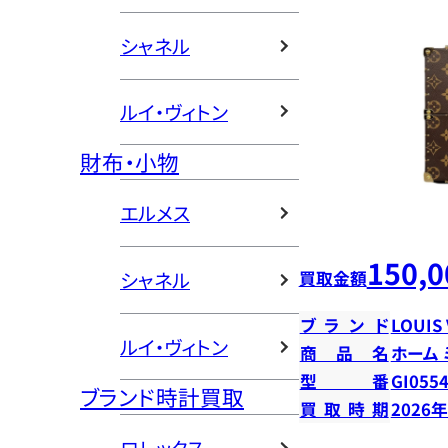
シャネル
ルイ・ヴィトン
財布・小物
エルメス
150,0
買取金額
シャネル
ブランド
LOUIS
ルイ・ヴィトン
商品名
ホーム
型番
GI055
ブランド時計買取
買取時期
2026