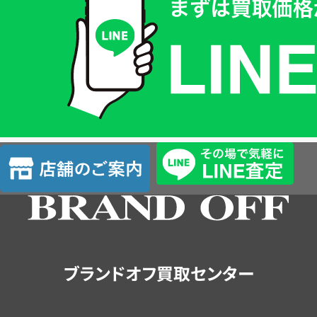
価
格
は
LINE
簡
単
査
店
定
舗
の
ご
案
内
ブランドオフ買取センター