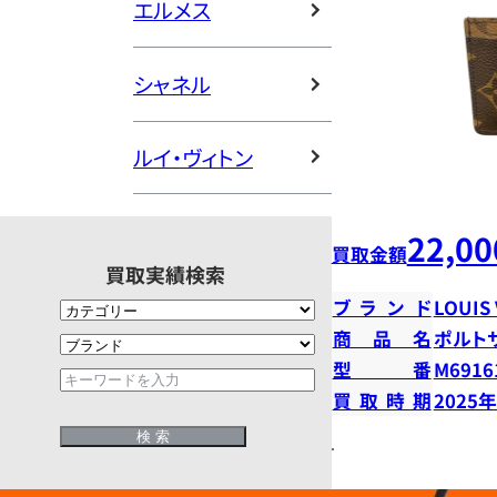
エルメス
シャネル
ルイ・ヴィトン
22,00
買取金額
買取実績検索
ブランド
LOUIS
商品名
ポルト
型番
M6916
買取時期
2025