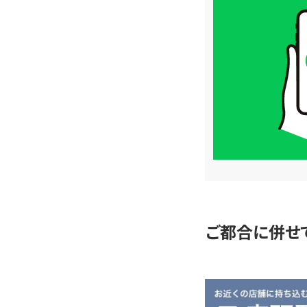
買
取
価
格
は
LINE
簡
単
査
定
ご都合に併せ