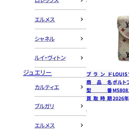
ロレックス
エルメス
シャネル
ルイ・ヴィトン
ジュエリー
ブランド
LOUIS
商品名
ポルト
カルティエ
型番
M5808
買取時期
2026
ブルガリ
エルメス