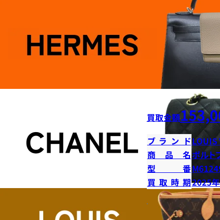
153,0
買取金額
ブランド
LOUIS
商品名
ポルト
型番
M6124
買取時期
2025