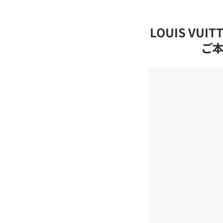
LOUIS VU
ご