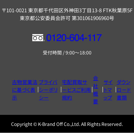
〒101-0021 東京都千代田区外神田3丁目13-8 FTK秋葉原5F
東京都公安委員会許可 第301061906960号
フ
リ
受付時間 / 9:00～18:00
ー
ダ
イ
会
古物営業法
プライバ
宅配買取サ
サイ
ダウン
ヤ
社
に基づく表
シーポリ
ービスご利用
トマ
ロード
ル
概
示
シー
規約
ップ
書類
0120604117
要
Copyright © K-Brand Off Co.,Ltd. All Rights Reserved.