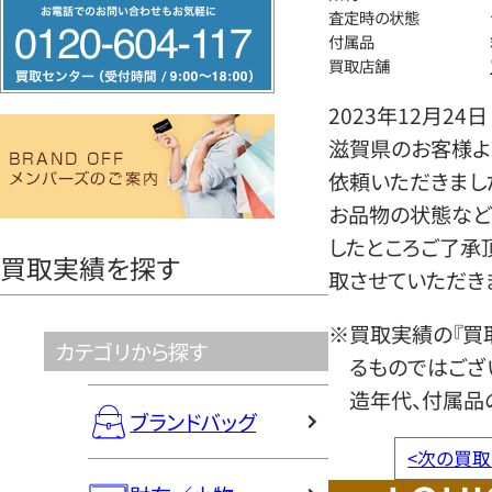
フ
査定時の状態
リ
付属品
買取店舗
ー
ダ
2023年12月24日
イ
滋賀県のお客様よ
ヤ
依頼いただきまし
ル
お品物の状態など
0120604117
したところご了承
買取実績を探す
取させていただき
※買取実績の『買
カテゴリから探す
るものではござ
造年代、付属品
ブランドバッグ
<
次の買取