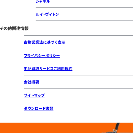
シャネル
ルイ・ヴィトン
その他関連情報
古物営業法に基づく表示
プライバシーポリシー
宅配買取サービスご利用規約
会社概要
サイトマップ
ダウンロード書類