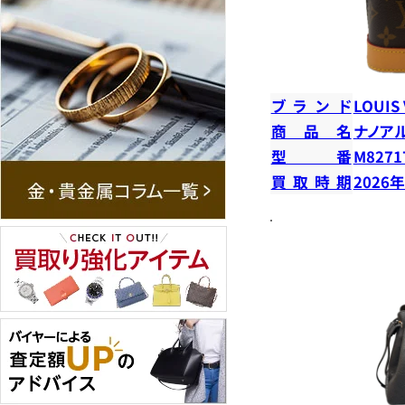
ブランド
LOUIS
商品名
ナノア
型番
M8271
買取時期
2026