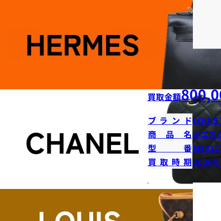
800,0
買取金額
ブランド
LOUIS
商品名
ミニス
型番
M1312
買取時期
2026