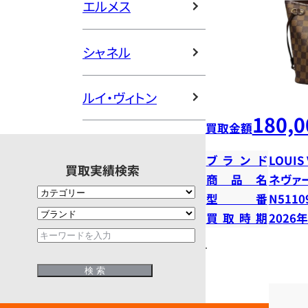
エルメス
シャネル
ルイ・ヴィトン
180,0
買取金額
ブランド
LOUIS
買取実績検索
商品名
ネヴァ
型番
N5110
買取時期
2026