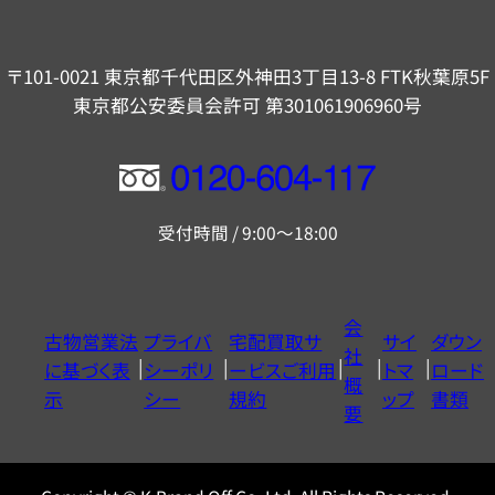
〒101-0021 東京都千代田区外神田3丁目13-8 FTK秋葉原5F
東京都公安委員会許可 第301061906960号
フ
リ
受付時間 / 9:00～18:00
ー
ダ
イ
会
古物営業法
プライバ
宅配買取サ
サイ
ダウン
ヤ
社
に基づく表
シーポリ
ービスご利用
トマ
ロード
ル
概
示
シー
規約
ップ
書類
0120604117
要