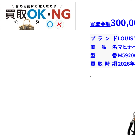
300,0
買取金額
ブランド
LOUIS
商品名
マヒナ
型番
M5920
買取時期
2026