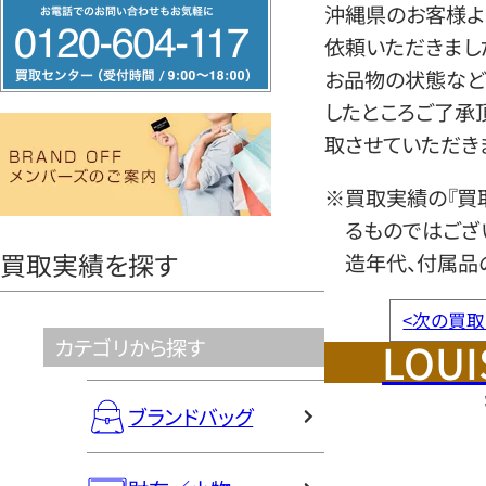
フ
沖縄県のお客様よ
リ
依頼いただきまし
ー
お品物の状態など
ダ
したところご了承
イ
取させていただき
ヤ
※買取実績の『買
ル
るものではござ
0120604117
買取実績を探す
造年代、付属品
<
次の買取
LOUI
カテゴリから探す
ブランドバッグ