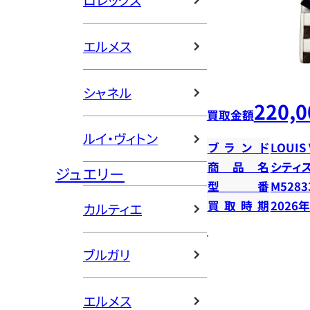
ロレックス
エルメス
シャネル
220,0
買取金額
ルイ・ヴィトン
ブランド
LOUIS
商品名
シティ
ジュエリー
型番
M5283
買取時期
2026
カルティエ
ブルガリ
エルメス