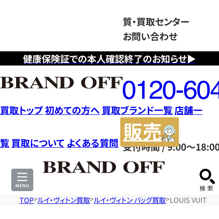
質・買取センター
お問い合わせ
健康保険証での本人確認終了のお知らせ▶
フ
リ
ー
ダ
買取トップ
初めての方へ
買取ブランド一覧
店舗一
イ
販
ヤ
売
覧
買取について
よくある質問
受付時間 / 9:00～18:0
ル
サ
0120604117
イ
ト
TOP
ルイ・ヴィトン買取
ルイ・ヴィトン バッグ買取
LOUIS VUIT