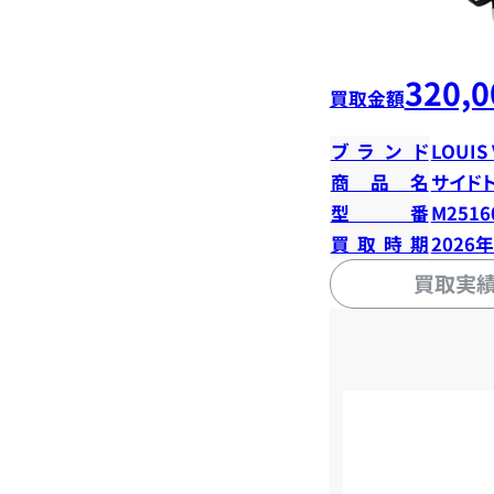
320,0
買取金額
ブランド
LOUIS
商品名
サイド
型番
M2516
買取時期
2026
買取実