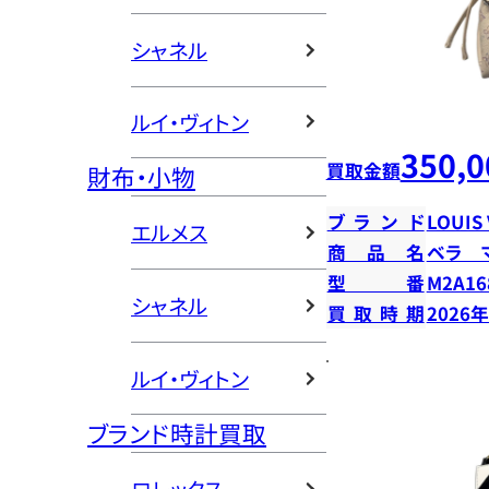
シャネル
ルイ・ヴィトン
350,0
買取金額
財布・小物
ブランド
LOUIS
エルメス
商品名
ベラ 
型番
M2A16
シャネル
買取時期
2026
ルイ・ヴィトン
ブランド時計買取