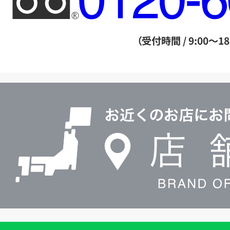
リ
ー
ダ
（受付時間 / 9:00～18
イ
ヤ
ル
店
0120604117
舗
検
索
買