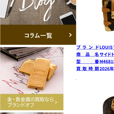
ブランド
LOUIS
商品名
サイド
型番
M4681
買取時期
2026