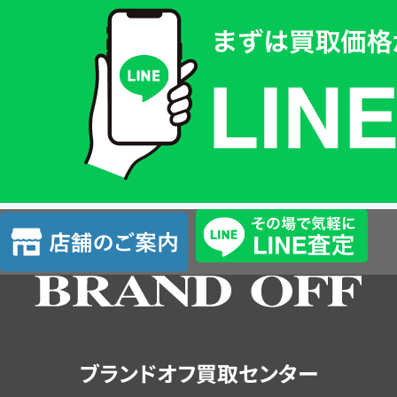
取
価
格
は
LINE
簡
単
査
店
定
舗
の
ご
案
内
ブランドオフ買取センター