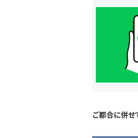
買
取
価
格
は
LINE
簡
単
査
定
ご都合に併せ