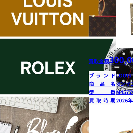
300,0
買取金額
ブランド
LOUIS
商品名
オンザ
型番
M4577
買取時期
2026