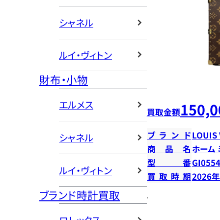
シャネル
ルイ・ヴィトン
財布・小物
エルメス
150,0
買取金額
ブランド
LOUIS
シャネル
商品名
ホーム
型番
GI055
ルイ・ヴィトン
買取時期
2026
ブランド時計買取