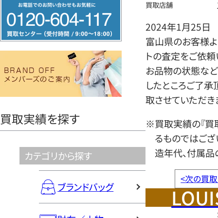
フ
買取店舗
リ
2024年1月25日
ー
富山県のお客様より
ダ
トの査定をご依頼
イ
お品物の状態など
ヤ
したところご了承
ル
取させていただき
0120604117
買取実績を探す
※買取実績の『買
るものではござ
造年代、付属品
カテゴリから探す
<
次の買取
ブランドバッグ
LOUI