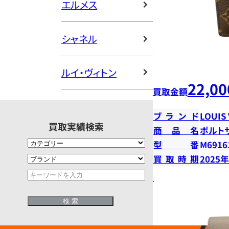
エルメス
シャネル
ルイ・ヴィトン
22,00
買取金額
ブランド
LOUIS
買取実績検索
商品名
ポルト
型番
M6916
買取時期
2025