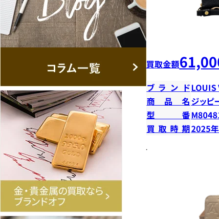
61,00
買取金額
ブランド
LOUIS
商品名
ジッピ
型番
M8048
買取時期
2025