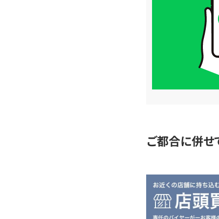
価
格
は
LINE
簡
単
査
定
ご都合に併せ