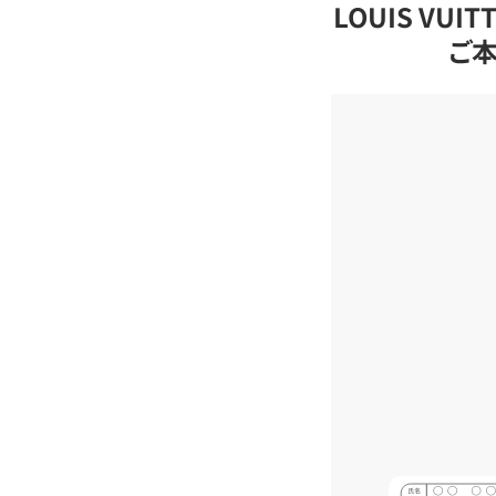
LOUIS VU
ご