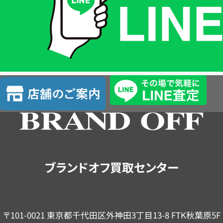
格
は
LINE
簡
単
査
店
定
舗
の
ご
案
内
ブランドオフ買取センター
〒101-0021 東京都千代田区外神田3丁目13-8 FTK秋葉原5F