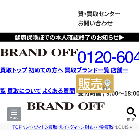
質・買取センター
お問い合わせ
健康保険証での本人確認終了のお知らせ▶
フ
リ
ー
ダ
買取トップ
初めての方へ
買取ブランド一覧
店舗一
イ
販
ヤ
売
覧
買取について
よくある質問
受付時間 / 9:00～18:0
ル
サ
0120604117
イ
ト
TOP
ルイ・ヴィトン買取
ルイ・ヴィトン 財布・小物買取
LOUIS V