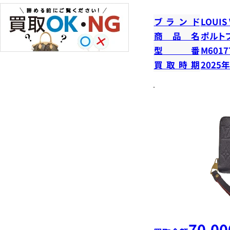
ブランド
LOUIS
商品名
ポルト
型番
M6017
買取時期
2025
70,00