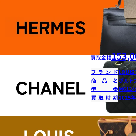
153,0
買取金額
ブランド
LOUIS
商品名
ポルト
型番
M6124
買取時期
2025