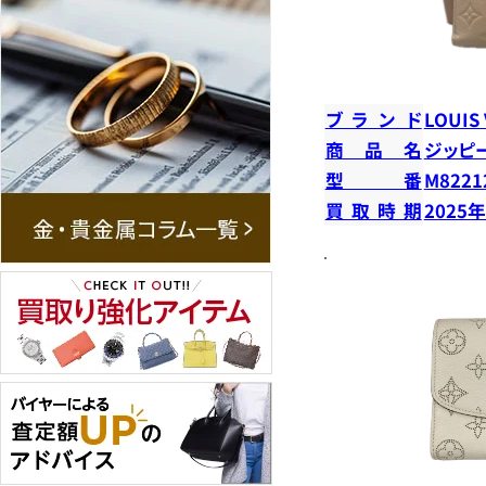
ブランド
LOUIS
商品名
ジッピ
型番
M8221
買取時期
2025