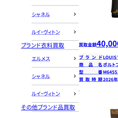
シャネル
ルイ・ヴィトン
40,00
ブランド衣料買取
買取金額
ブランド
LOUIS
エルメス
商品名
ポルト
型番
M6455
シャネル
買取時期
2026
ルイ・ヴィトン
その他ブランド品買取