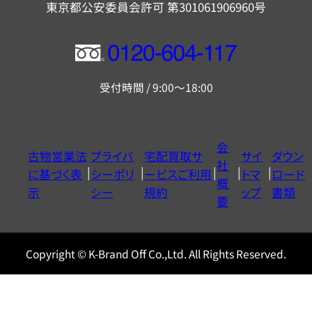
東京都公安委員会許可 第301061906960号
フ
リ
受付時間 / 9:00～18:00
ー
ダ
イ
会
古物営業法
プライバ
宅配買取サ
サイ
ダウン
ヤ
社
に基づく表
シーポリ
ービスご利用
トマ
ロード
ル
概
示
シー
規約
ップ
書類
0120604117
要
Copyright © K-Brand Off Co.,Ltd. All Rights Reserved.