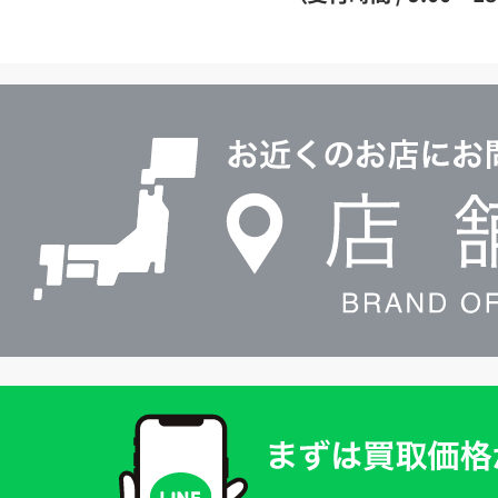
イ
ヤ
ル
店
0120604117
舗
検
索
買
取
価