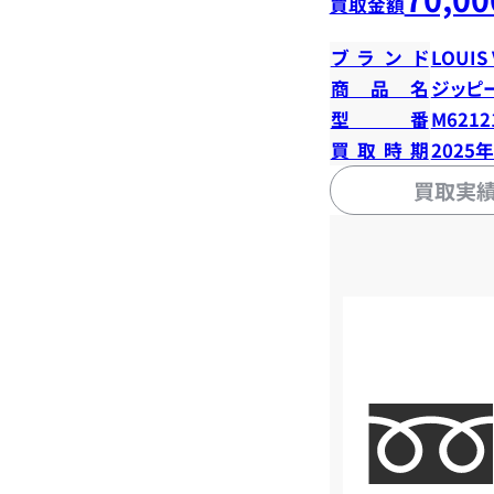
買取金額
ブランド
LOUIS
商品名
ジッピ
型番
M6212
買取時期
2025
買取実