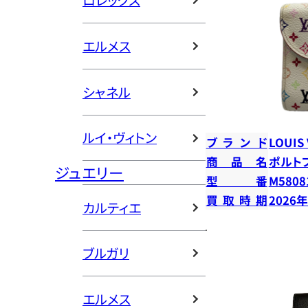
ロレックス
エルメス
シャネル
ルイ・ヴィトン
ブランド
LOUIS
商品名
ポルト
ジュエリー
型番
M5808
買取時期
2026
カルティエ
ブルガリ
エルメス