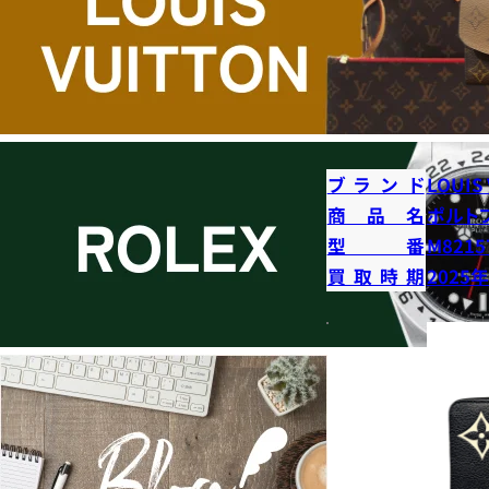
ブランド
LOUIS
商品名
ポルト
型番
M8215
買取時期
2025