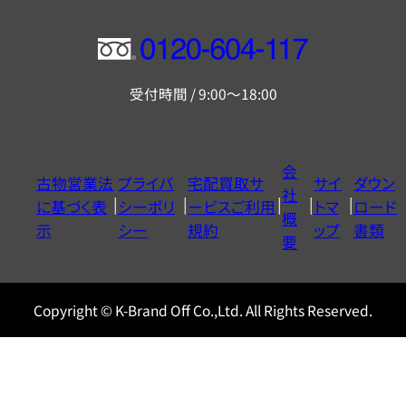
フ
リ
受付時間 / 9:00～18:00
ー
ダ
イ
会
古物営業法
プライバ
宅配買取サ
サイ
ダウン
ヤ
社
に基づく表
シーポリ
ービスご利用
トマ
ロード
ル
概
示
シー
規約
ップ
書類
0120604117
要
Copyright © K-Brand Off Co.,Ltd. All Rights Reserved.