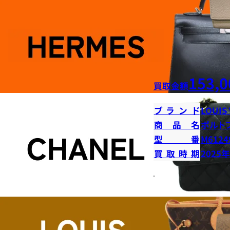
153,0
買取金額
ブランド
LOUIS
商品名
ポルト
型番
M6124
買取時期
2025