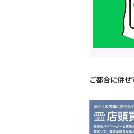
格
は
LINE
簡
単
査
定
ご都合に併せ