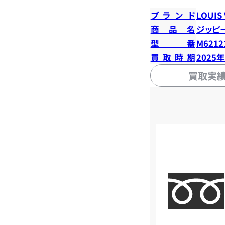
ブランド
LOUIS
商品名
ジッピ
型番
M6212
買取時期
2025
買取実