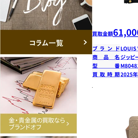
61,00
買取金額
ブランド
LOUIS
商品名
ジッピ
型番
M8048
買取時期
2025