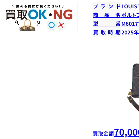
ブランド
LOUIS
商品名
ポルト
型番
M6017
買取時期
2025
70,00
買取金額