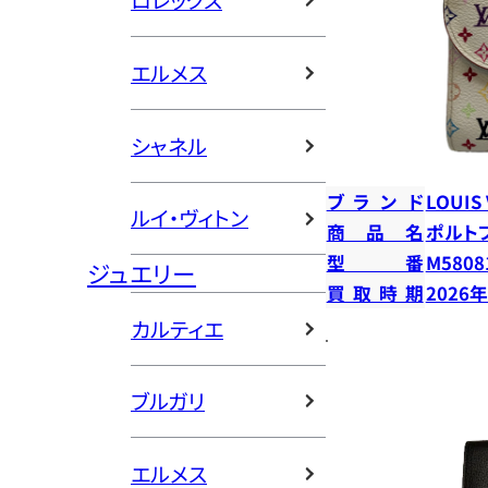
ロレックス
エルメス
シャネル
ブランド
LOUIS
ルイ・ヴィトン
商品名
ポルト
型番
M5808
ジュエリー
買取時期
2026
カルティエ
ブルガリ
エルメス