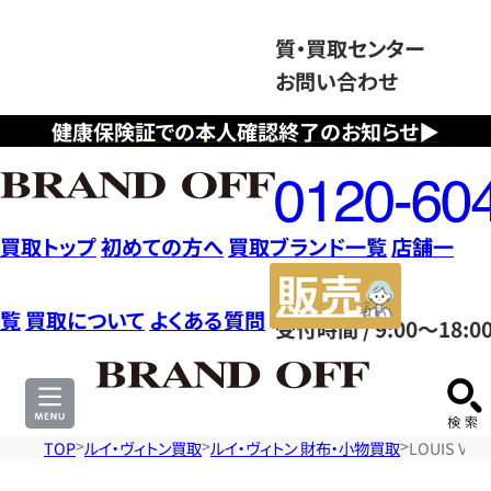
質・買取センター
お問い合わせ
健康保険証での本人確認終了のお知らせ▶
フ
リ
ー
ダ
買取トップ
初めての方へ
買取ブランド一覧
店舗一
イ
販
ヤ
売
覧
買取について
よくある質問
受付時間 / 9:00～18:0
ル
サ
0120604117
イ
ト
TOP
ルイ・ヴィトン買取
ルイ・ヴィトン 財布・小物買取
LOUIS V