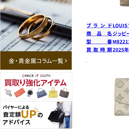
ブランド
LOUIS
商品名
ジッピ
型番
M8221
買取時期
2025