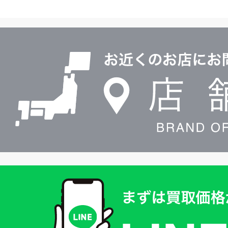
ヤ
ル
店
0120604117
舗
検
索
買
取
価
格