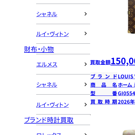
シャネル
ルイ・ヴィトン
財布・小物
150,0
買取金額
エルメス
ブランド
LOUIS
シャネル
商品名
ホーム
型番
GI055
買取時期
2026
ルイ・ヴィトン
ブランド時計買取