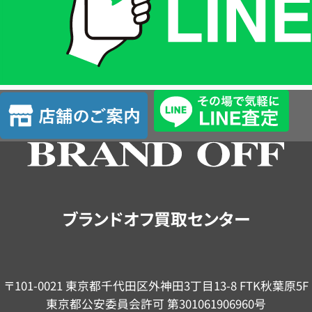
は
LINE
簡
単
査
店
定
舗
の
ご
案
内
ブランドオフ買取センター
〒101-0021 東京都千代田区外神田3丁目13-8 FTK秋葉原5F
東京都公安委員会許可 第301061906960号