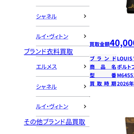
シャネル
ルイ・ヴィトン
40,00
買取金額
ブランド衣料買取
ブランド
LOUIS
エルメス
商品名
ポルト
型番
M6455
買取時期
2026
シャネル
ルイ・ヴィトン
その他ブランド品買取