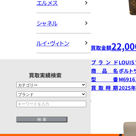
エルメス
シャネル
ルイ・ヴィトン
22,00
買取金額
ブランド
LOUIS
商品名
ポルト
買取実績検索
型番
M6916
買取時期
2025