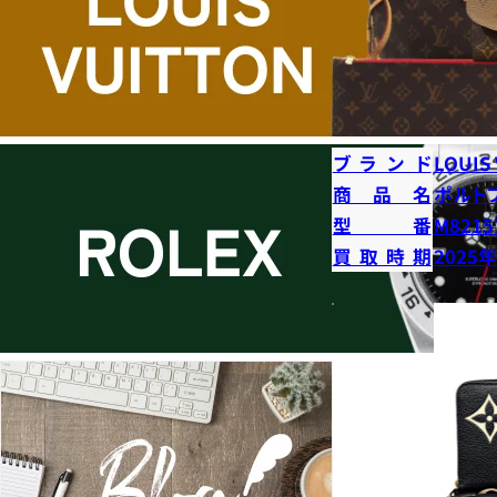
ブランド
LOUIS
商品名
ポルト
型番
M8215
買取時期
2025