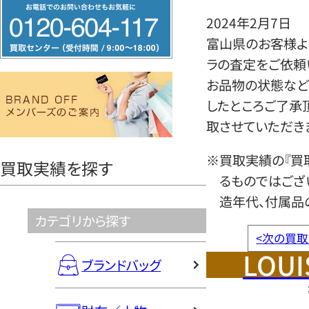
フ
2024年2月7日
リ
富山県のお客様より
ー
ラの査定をご依頼
ダ
お品物の状態など
イ
したところご了承
ヤ
取させていただき
ル
0120604117
※買取実績の『買
買取実績を探す
るものではござ
造年代、付属品
カテゴリから探す
<
次の買取
LOUI
ブランドバッグ