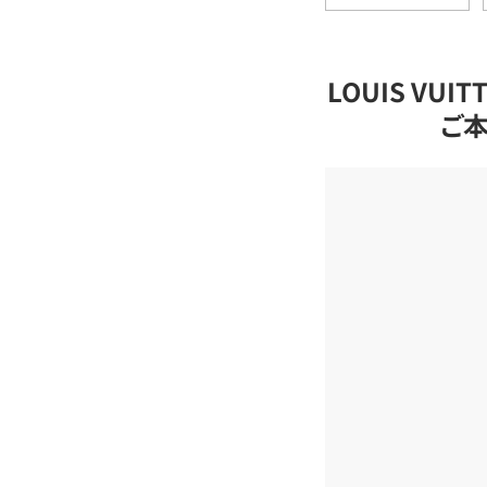
LOUIS VU
ご