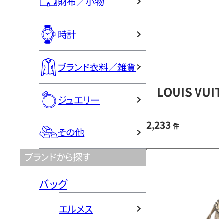
財布／小物
時計
ブランド衣料／雑貨
LOUIS V
ジュエリー
2,233
件
その他
ブランドから探す
バッグ
エルメス