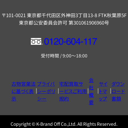
〒101-0021 東京都千代田区外神田3丁目13-8 FTK秋葉原5F
東京都公安委員会許可 第301061906960号
フ
リ
受付時間 / 9:00～18:00
ー
ダ
イ
会
古物営業法
プライバ
宅配買取サ
サイ
ダウン
ヤ
社
に基づく表
シーポリ
ービスご利用
トマ
ロード
ル
概
示
シー
規約
ップ
書類
0120604117
要
Copyright © K-Brand Off Co.,Ltd. All Rights Reserved.