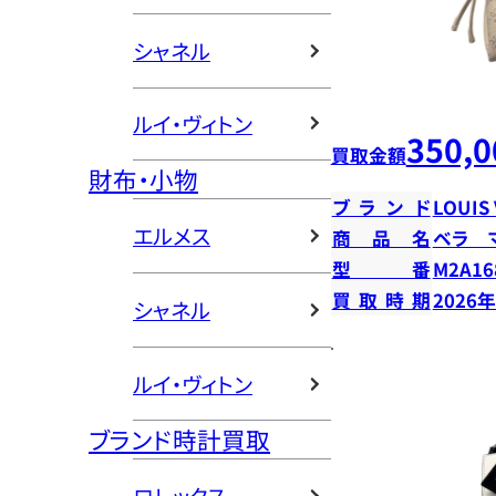
シャネル
ルイ・ヴィトン
350,0
買取金額
財布・小物
ブランド
LOUIS
エルメス
商品名
ベラ 
型番
M2A16
買取時期
2026
シャネル
ルイ・ヴィトン
ブランド時計買取