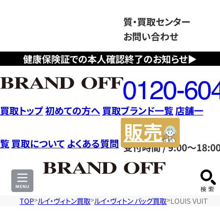
質・買取センター
お問い合わせ
健康保険証での本人確認終了のお知らせ▶
フ
リ
ー
ダ
買取トップ
初めての方へ
買取ブランド一覧
店舗一
イ
販
ヤ
売
覧
買取について
よくある質問
受付時間 / 9:00～18:0
ル
サ
0120604117
イ
ト
TOP
ルイ・ヴィトン買取
ルイ・ヴィトン バッグ買取
LOUIS VUI