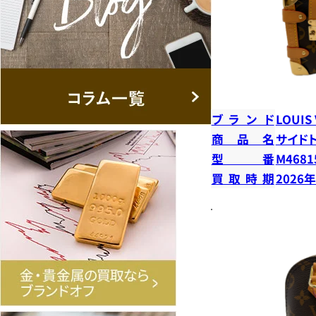
ブランド
LOUIS
商品名
サイド
型番
M4681
買取時期
2026