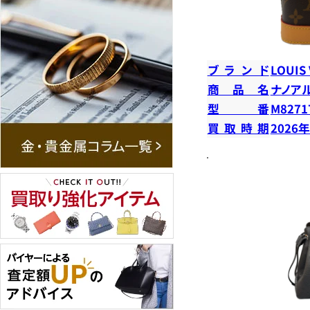
ブランド
LOUIS
商品名
ナノア
型番
M8271
買取時期
2026