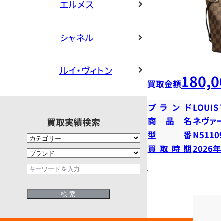
エルメス
シャネル
ルイ・ヴィトン
180,0
買取金額
ブランド
LOUIS
商品名
ネヴァ
買取実績検索
型番
N5110
買取時期
2026