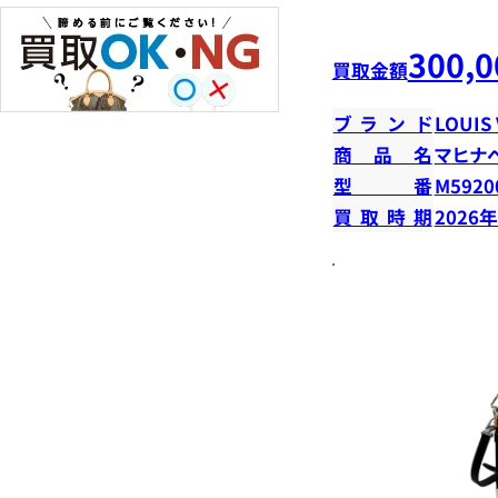
300,0
買取金額
ブランド
LOUIS
商品名
マヒナ
型番
M5920
買取時期
2026