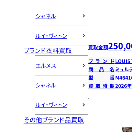
シャネル
ルイ・ヴィトン
250,0
買取金額
ブランド衣料買取
ブランド
LOUIS
エルメス
商品名
ミュル
型番
M4641
シャネル
買取時期
2026
ルイ・ヴィトン
その他ブランド品買取