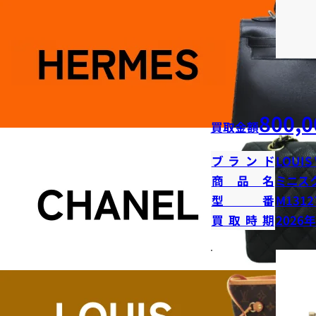
800,0
買取金額
ブランド
LOUIS
商品名
ミニス
型番
M1312
買取時期
2026