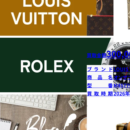
300,0
買取金額
ブランド
LOUIS
商品名
オンザ
型番
M4577
買取時期
2026