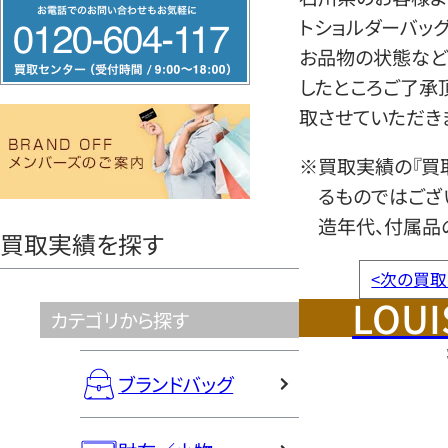
フ
トショルダーバッ
リ
お品物の状態など
ー
したところご了承
ダ
取させていただき
イ
ヤ
※買取実績の『買
ル
るものではござ
0120604117
造年代、付属品
買取実績を探す
<
次の買取
LOUI
カテゴリから探す
ブランドバッグ