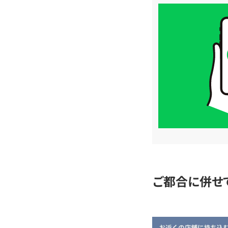
買
取
価
格
は
LINE
簡
単
査
定
ご都合に併せ