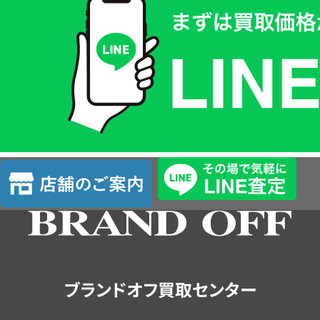
取
価
格
は
LINE
簡
単
査
店
定
舗
の
ご
案
内
ブランドオフ買取センター