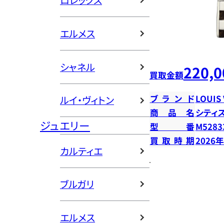
ロレックス
エルメス
シャネル
220,0
買取金額
ブランド
LOUIS
ルイ・ヴィトン
商品名
シティ
ジュエリー
型番
M5283
買取時期
2026
カルティエ
ブルガリ
エルメス