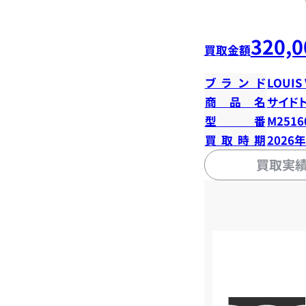
320,0
買取金額
ブランド
LOUIS
商品名
サイド
型番
M2516
買取時期
2026
買取実