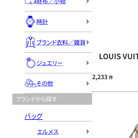
財布／小物
時計
ブランド衣料／雑貨
LOUIS V
ジュエリー
2,233
件
その他
ブランドから探す
バッグ
エルメス