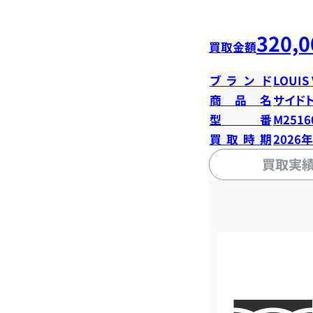
320,0
買取金額
ブランド
LOUIS
商品名
サイド
型番
M2516
買取時期
2026
買取実