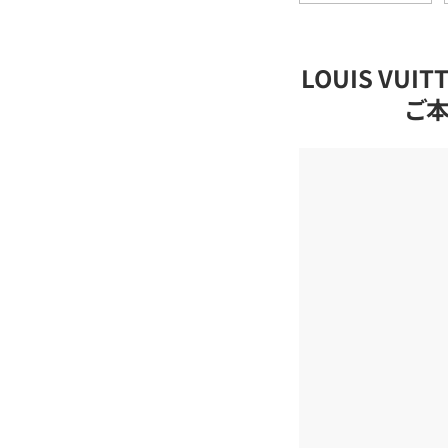
LOUIS VU
ご