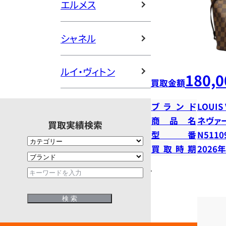
エルメス
シャネル
ルイ・ヴィトン
180,0
買取金額
ブランド
LOUIS
商品名
ネヴァ
買取実績検索
型番
N5110
買取時期
2026