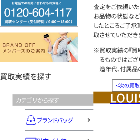
フ
査定をご依頼いた
リ
お品物の状態など
ー
したところご了承
ダ
取させていただき
イ
ヤ
※買取実績の『買
ル
るものではござ
0120604117
造年代、付属品
買取実績を探す
<
次の買取
LOUI
カテゴリから探す
ブランドバッグ