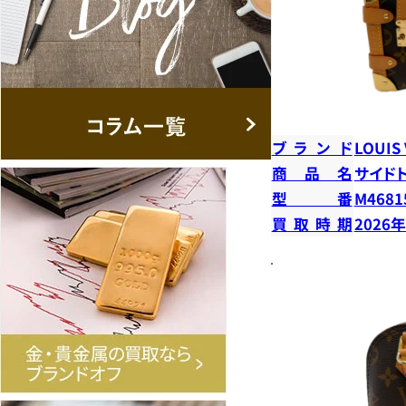
ブランド
LOUIS
商品名
サイド
型番
M4681
買取時期
2026