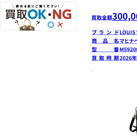
300,0
買取金額
ブランド
LOUIS
商品名
マヒナ
型番
M5920
買取時期
2026