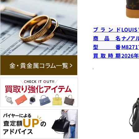
ブランド
LOUIS
商品名
ナノア
型番
M8271
買取時期
2026