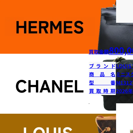
800,0
買取金額
ブランド
LOUIS
商品名
ミニス
型番
M1312
買取時期
2026