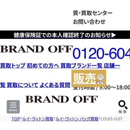
質・買取センター
お問い合わせ
健康保険証での本人確認終了のお知らせ▶
フ
リ
ー
ダ
買取トップ
初めての方へ
買取ブランド一覧
店舗一
イ
販
ヤ
売
覧
買取について
よくある質問
受付時間 / 9:00～18:0
ル
サ
0120604117
イ
ト
TOP
ルイ・ヴィトン買取
ルイ・ヴィトン バッグ買取
LOUIS VUIT