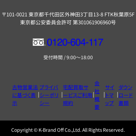
〒101-0021 東京都千代田区外神田3丁目13-8 FTK秋葉原5F
東京都公安委員会許可 第301061906960号
フ
リ
受付時間 / 9:00～18:00
ー
ダ
イ
会
古物営業法
プライバ
宅配買取サ
サイ
ダウン
ヤ
社
に基づく表
シーポリ
ービスご利用
トマ
ロード
ル
概
示
シー
規約
ップ
書類
0120604117
要
Copyright © K-Brand Off Co.,Ltd. All Rights Reserved.