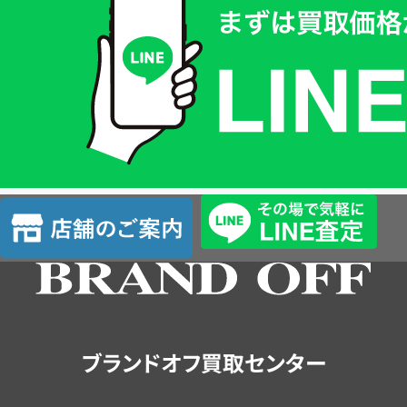
取
価
格
は
LINE
簡
単
査
店
定
舗
の
ご
案
内
ブランドオフ買取センター