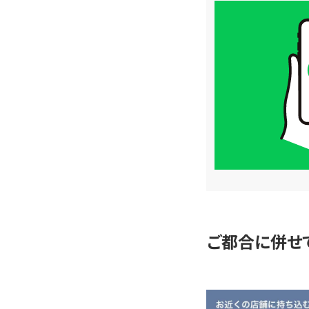
買
取
価
格
は
LINE
簡
単
査
定
ご都合に併せ