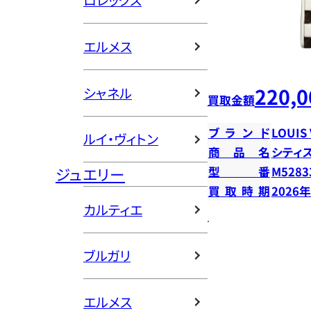
ロレックス
エルメス
220,0
シャネル
買取金額
ブランド
LOUIS
ルイ・ヴィトン
商品名
シティ
ジュエリー
型番
M5283
買取時期
2026
カルティエ
ブルガリ
エルメス