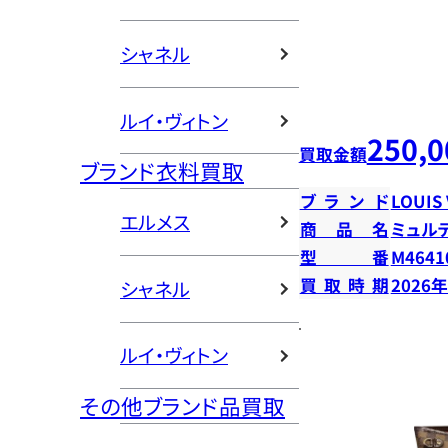
シャネル
ルイ・ヴィトン
250,0
買取金額
ブランド衣料買取
ブランド
LOUIS
エルメス
商品名
ミュル
型番
M4641
買取時期
2026
シャネル
ルイ・ヴィトン
その他ブランド品買取