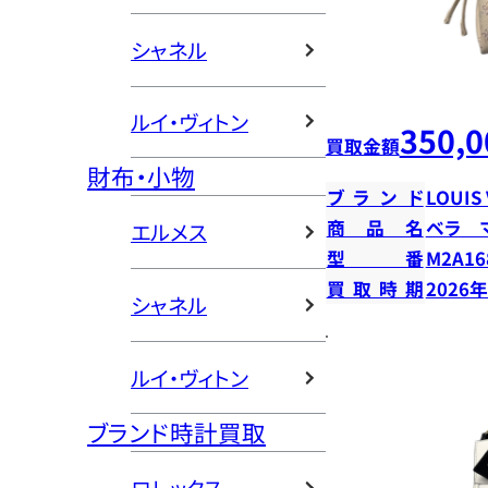
シャネル
ルイ・ヴィトン
350,0
買取金額
財布・小物
ブランド
LOUIS
商品名
ベラ 
エルメス
型番
M2A16
買取時期
2026
シャネル
ルイ・ヴィトン
ブランド時計買取