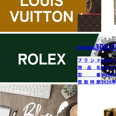
300,0
買取金額
ブランド
LOUIS
商品名
オンザ
型番
M4577
買取時期
2026