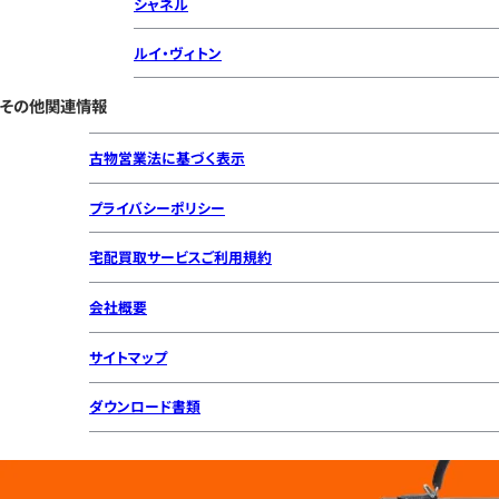
シャネル
ルイ・ヴィトン
その他関連情報
古物営業法に基づく表示
プライバシーポリシー
宅配買取サービスご利用規約
会社概要
サイトマップ
ダウンロード書類