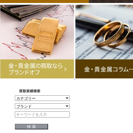
買取実績検索