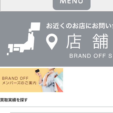
店
舗
検
索
買取実績を探す