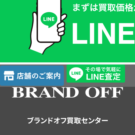
取
価
格
は
LINE
簡
単
査
店
定
舗
の
ご
案
内
ブランドオフ買取センター