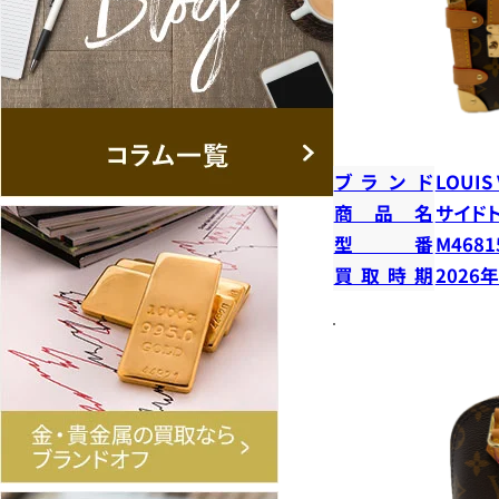
ブランド
LOUIS
商品名
サイド
型番
M4681
買取時期
2026