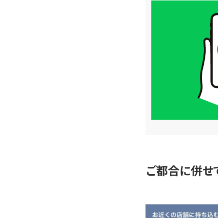
買
取
価
格
は
LINE
簡
単
査
定
ご都合に併せ