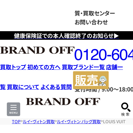
質・買取センター
お問い合わせ
健康保険証での本人確認終了のお知らせ▶
フ
リ
ー
ダ
買取トップ
初めての方へ
買取ブランド一覧
店舗一
イ
販
ヤ
売
覧
買取について
よくある質問
受付時間 / 9:00～18:0
ル
サ
0120604117
イ
ト
TOP
ルイ・ヴィトン買取
ルイ・ヴィトン バッグ買取
LOUIS VUIT