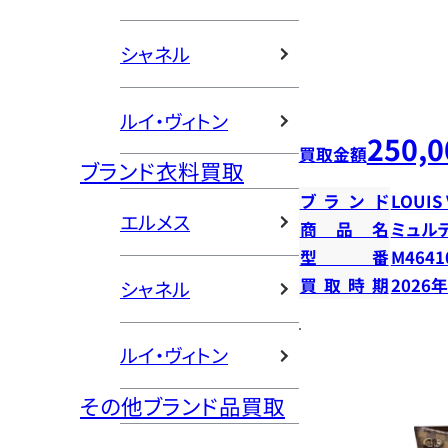
シャネル
ルイ・ヴィトン
250,0
買取金額
ブランド衣料買取
ブランド
LOUIS
エルメス
商品名
ミュル
型番
M4641
買取時期
2026
シャネル
ルイ・ヴィトン
その他ブランド品買取