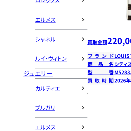
ロレックス
エルメス
220,0
シャネル
買取金額
ブランド
LOUIS
ルイ・ヴィトン
商品名
シティ
ジュエリー
型番
M5283
買取時期
2026
カルティエ
ブルガリ
エルメス