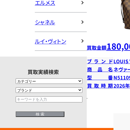
エルメス
シャネル
ルイ・ヴィトン
180,0
買取金額
ブランド
LOUIS
商品名
ネヴァ
買取実績検索
型番
N5110
買取時期
2026