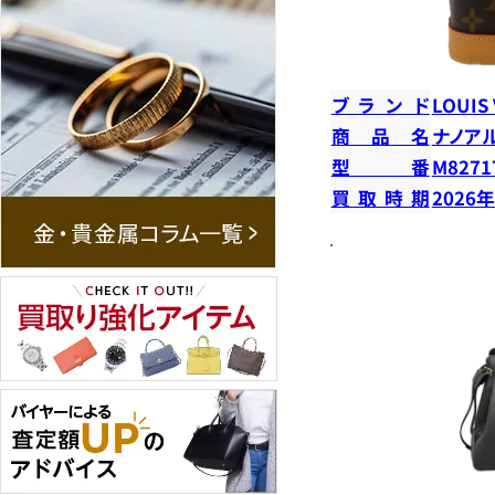
ブランド
LOUIS
商品名
ナノア
型番
M8271
買取時期
2026