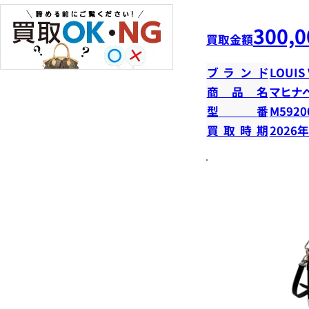
300,0
買取金額
ブランド
LOUIS
商品名
マヒナ
型番
M5920
買取時期
2026