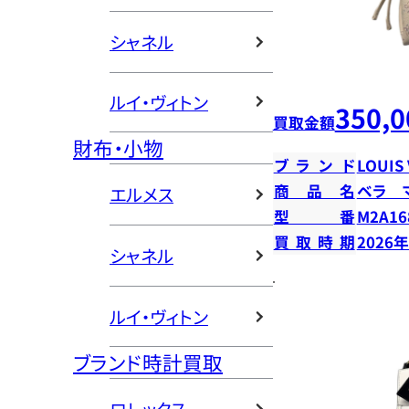
シャネル
ルイ・ヴィトン
350,0
買取金額
財布・小物
ブランド
LOUIS
商品名
ベラ 
エルメス
型番
M2A16
買取時期
2026
シャネル
ルイ・ヴィトン
ブランド時計買取