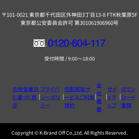
〒101-0021 東京都千代田区外神田3丁目13-8 FTK秋葉原5F
東京都公安委員会許可 第301061906960号
フ
リ
受付時間 / 9:00～18:00
ー
ダ
イ
会
古物営業法
プライバ
宅配買取サ
サイ
ダウン
ヤ
社
に基づく表
シーポリ
ービスご利用
トマ
ロード
ル
概
示
シー
規約
ップ
書類
0120604117
要
Copyright © K-Brand Off Co.,Ltd. All Rights Reserved.