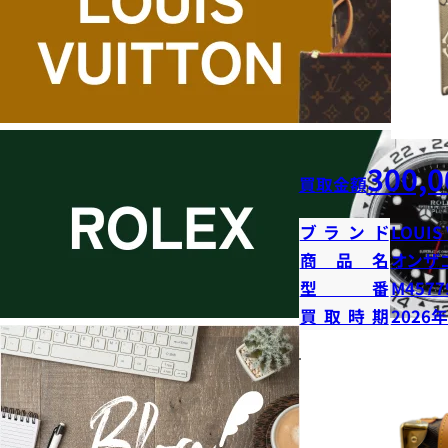
300,0
買取金額
ブランド
LOUIS
商品名
オンザ
型番
M4577
買取時期
2026