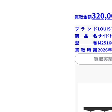
320,0
買取金額
ブランド
LOUIS
商品名
サイド
型番
M2516
買取時期
2026
買取実