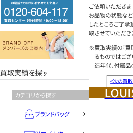
フ
ご依頼いただきま
リ
お品物の状態など
ー
したところご了承
ダ
取させていただき
イ
ヤ
※買取実績の『買
ル
るものではござ
0120604117
造年代、付属品
買取実績を探す
<
次の買取
LOUI
カテゴリから探す
ブランドバッグ