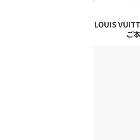
LOUIS VU
ご