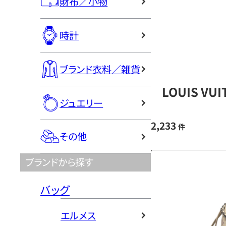
財布／小物
時計
ブランド衣料／雑貨
LOUIS V
ジュエリー
2,233
件
その他
ブランドから探す
バッグ
エルメス