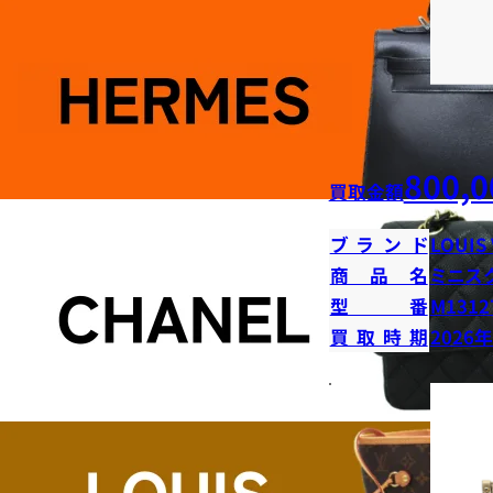
800,0
買取金額
ブランド
LOUIS
商品名
ミニス
型番
M1312
買取時期
2026