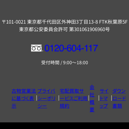
〒101-0021 東京都千代田区外神田3丁目13-8 FTK秋葉原5F
東京都公安委員会許可 第301061906960号
フ
リ
受付時間 / 9:00～18:00
ー
ダ
イ
会
古物営業法
プライバ
宅配買取サ
サイ
ダウン
ヤ
社
に基づく表
シーポリ
ービスご利用
トマ
ロード
ル
概
示
シー
規約
ップ
書類
0120604117
要