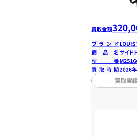
320,0
買取金額
ブランド
LOUIS
商品名
サイド
型番
M2516
買取時期
2026
買取実