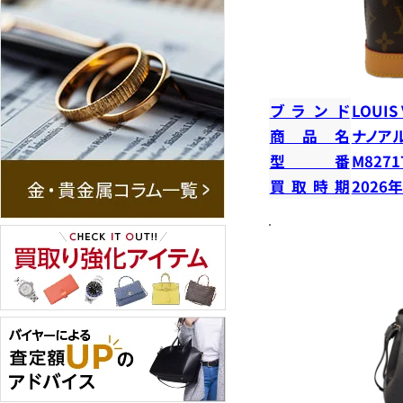
ブランド
LOUIS
商品名
ナノア
型番
M8271
買取時期
2026