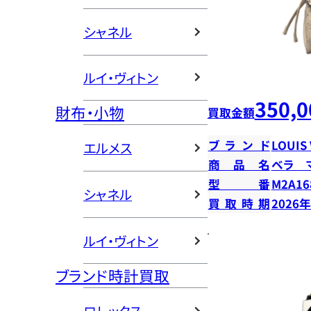
シャネル
ルイ・ヴィトン
350,0
財布・小物
買取金額
ブランド
LOUIS
エルメス
商品名
ベラ 
型番
M2A16
シャネル
買取時期
2026
ルイ・ヴィトン
ブランド時計買取