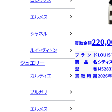
ロレックス
エルメス
シャネル
220,0
買取金額
ルイ・ヴィトン
ブランド
LOUIS
ジュエリー
商品名
シティ
型番
M5283
カルティエ
買取時期
2026
ブルガリ
エルメス