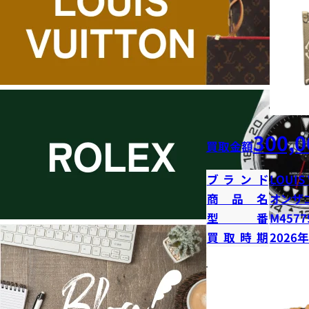
300,0
買取金額
ブランド
LOUIS
商品名
オンザ
型番
M4577
買取時期
2026