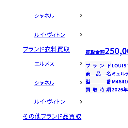
シャネル
ルイ・ヴィトン
ブランド衣料買取
250,0
買取金額
エルメス
ブランド
LOUIS
商品名
ミュル
型番
M4641
シャネル
買取時期
2026
ルイ・ヴィトン
その他ブランド品買取