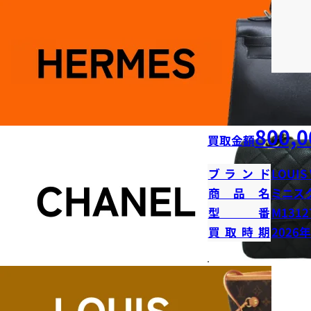
800,0
買取金額
ブランド
LOUIS
商品名
ミニス
型番
M1312
買取時期
2026