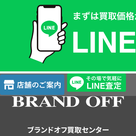
買
取
価
格
は
LINE
簡
単
査
店
定
舗
の
ご
案
内
ブランドオフ買取センター