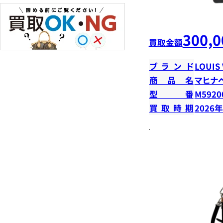
300,0
買取金額
ブランド
LOUIS
商品名
マヒナ
型番
M5920
買取時期
2026