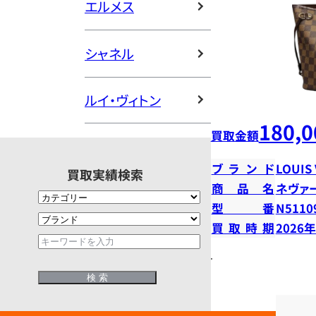
エルメス
シャネル
ルイ・ヴィトン
180,0
買取金額
ブランド
LOUIS
買取実績検索
商品名
ネヴァ
型番
N5110
買取時期
2026