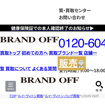
質・買取センター
お問い合わせ
健康保険証での本人確認終了のお知らせ▶
フ
リ
ー
ダ
買取トップ
初めての方へ
買取ブランド一覧
店舗一
イ
販
ヤ
売
覧
買取について
よくある質問
受付時間 / 9:00～18:0
ル
サ
0120604117
イ
ト
TOP
ルイ・ヴィトン買取
ルイ・ヴィトン バッグ買取
LOUIS VUIT