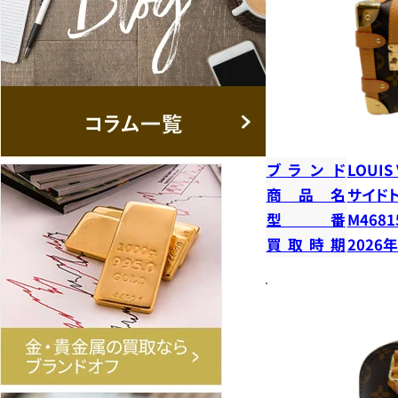
ブランド
LOUIS
商品名
サイド
型番
M4681
買取時期
2026