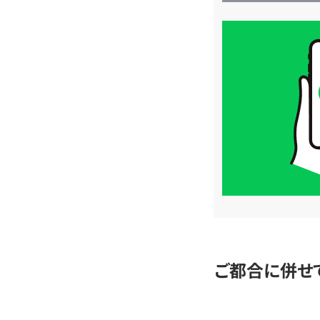
買
取
価
格
は
LINE
簡
単
査
定
ご都合に併せ