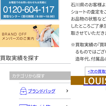
フ
石川県のお客様より
リ
ショートの査定を
ー
お品物の状態など
ダ
したところご了承
イ
取させていただき
ヤ
ル
※買取実績の『買
0120604117
るものではござ
買取実績を探す
造年代、付属品
<
次の買取
カテゴリから探す
LOUI
ブランドバッグ