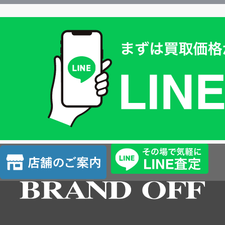
買
取
価
格
は
LINE
簡
単
査
店
定
舗
の
ご
案