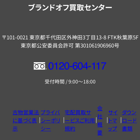
内
ブランドオフ買取センター
〒101-0021 東京都千代田区外神田3丁目13-8 FTK秋葉原5F
東京都公安委員会許可 第301061906960号
フ
リ
受付時間 / 9:00～18:00
ー
ダ
イ
会
古物営業法
プライバ
宅配買取サ
サイ
ダウン
ヤ
社
に基づく表
シーポリ
ービスご利用
トマ
ロード
ル
概
示
シー
規約
ップ
書類
0120604117
要