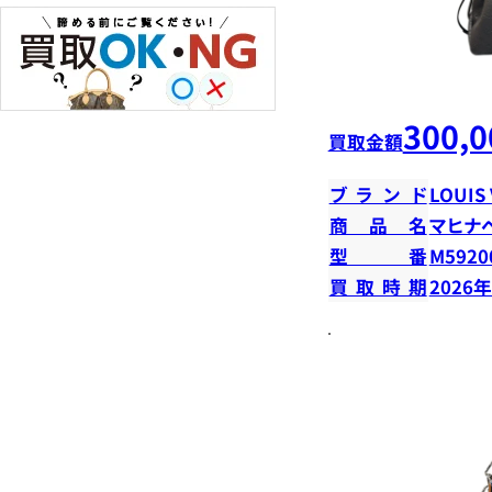
300,0
買取金額
ブランド
LOUIS
商品名
マヒナ
型番
M5920
買取時期
2026