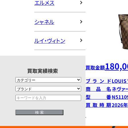
エルメス
シャネル
ルイ・ヴィトン
180,0
買取金額
買取実績検索
ブランド
LOUIS
商品名
ネヴァ
型番
N5110
買取時期
2026