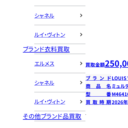
シャネル
ルイ・ヴィトン
ブランド衣料買取
250,0
エルメス
買取金額
ブランド
LOUIS
シャネル
商品名
ミュル
型番
M4641
ルイ・ヴィトン
買取時期
2026
その他ブランド品買取