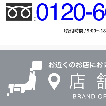
フ
リ
ー
ダ
（受付時間 / 9:00～18
イ
ヤ
ル
店
0120604117
舗
検
索