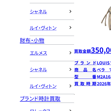
シャネル
ルイ・ヴィトン
財布・小物
350,0
買取金額
エルメス
ブランド
LOUIS
シャネル
商品名
ベラ 
型番
M2A16
買取時期
2026
ルイ・ヴィトン
ブランド時計買取