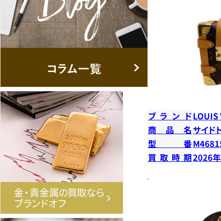
ブランド
LOUIS
商品名
サイド
型番
M4681
買取時期
2026