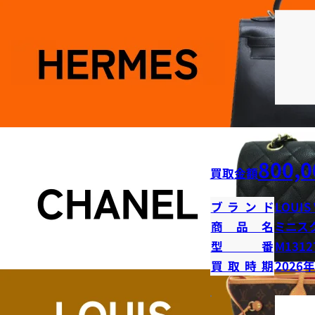
800,0
買取金額
ブランド
LOUIS
商品名
ミニス
型番
M1312
買取時期
2026