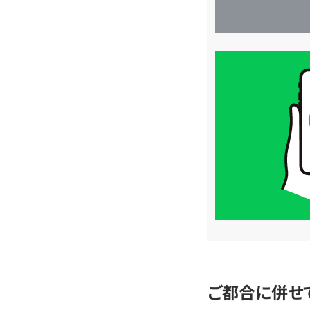
買
取
価
格
は
LINE
簡
単
査
定
ご都合に併せ