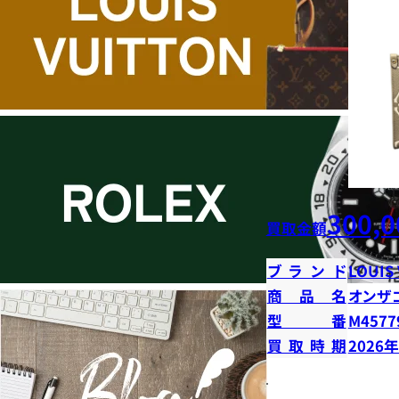
300,0
買取金額
ブランド
LOUIS
商品名
オンザ
型番
M4577
買取時期
2026