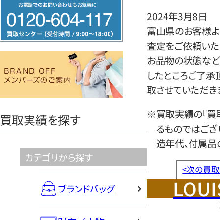
フ
2024年3月8日
リ
富山県のお客様より
ー
査定をご依頼いた
ダ
お品物の状態など
イ
したところご了承
ヤ
取させていただき
ル
0120604117
※買取実績の『買
買取実績を探す
るものではござ
造年代、付属品
カテゴリから探す
<
次の買取
LOUI
ブランドバッグ