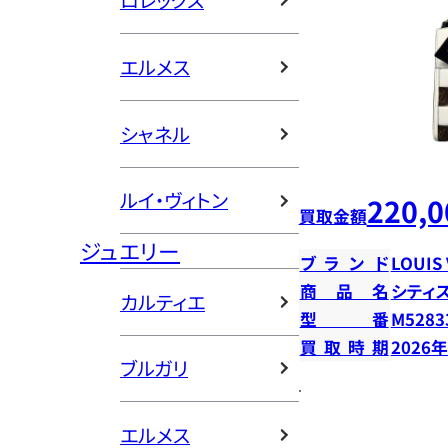
ロレックス
エルメス
シャネル
ルイ・ヴィトン
220,0
買取金額
ジュエリー
ブランド
LOUIS
商品名
シティ
カルティエ
型番
M5283
買取時期
2026
ブルガリ
エルメス