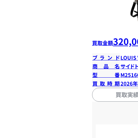
320,0
買取金額
ブランド
LOUIS
商品名
サイド
型番
M2516
買取時期
2026
買取実