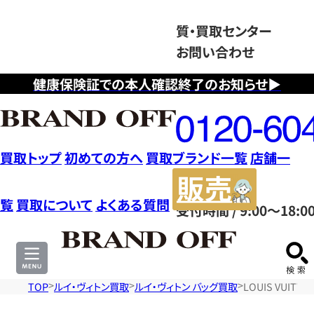
質・買取センター
お問い合わせ
健康保険証での本人確認終了のお知らせ▶
フ
リ
ー
ダ
買取トップ
初めての方へ
買取ブランド一覧
店舗一
イ
販
ヤ
売
覧
買取について
よくある質問
受付時間 / 9:00～18:0
ル
サ
0120604117
イ
ト
TOP
ルイ・ヴィトン買取
ルイ・ヴィトン バッグ買取
LOUIS VUIT