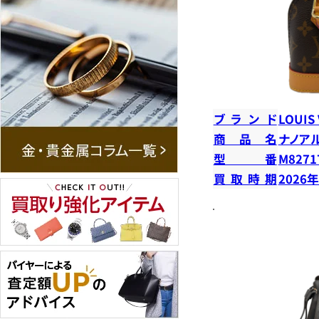
ブランド
LOUIS
商品名
ナノア
型番
M8271
買取時期
2026