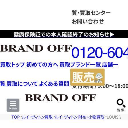
質・買取センター
お問い合わせ
健康保険証での本人確認終了のお知らせ▶
フ
リ
ー
ダ
買取トップ
初めての方へ
買取ブランド一覧
店舗一
イ
販
ヤ
売
覧
買取について
よくある質問
受付時間 / 9:00～18:0
ル
サ
0120604117
イ
ト
TOP
ルイ・ヴィトン買取
ルイ・ヴィトン 財布・小物買取
LOUIS V