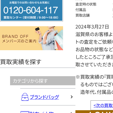
フ
査定時の状態
リ
付属品
買取店舗
ー
ダ
2024年3月27日
イ
滋賀県のお客様より
ヤ
トの査定をご依頼
ル
お品物の状態など
0120604117
したところご了承
買取実績を探す
取させていただき
※買取実績の『買
カテゴリから探す
るものではござ
造年代、付属品
ブランドバッグ
<
次の買取