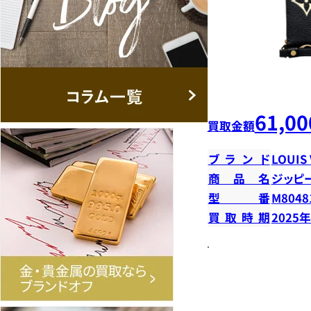
61,00
買取金額
ブランド
LOUIS
商品名
ジッピ
型番
M8048
買取時期
2025