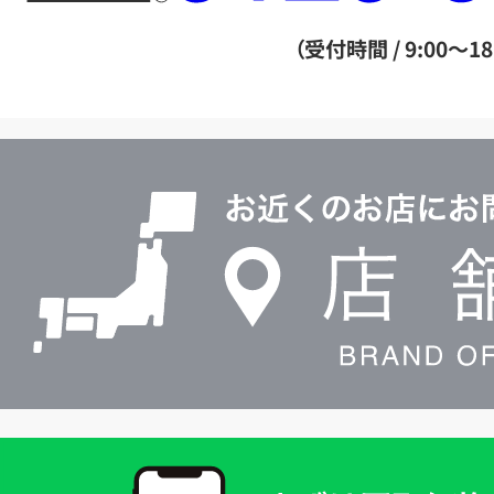
ー
ダ
（受付時間 / 9:00～18
イ
ヤ
ル
店
0120604117
舗
検
索
買
取