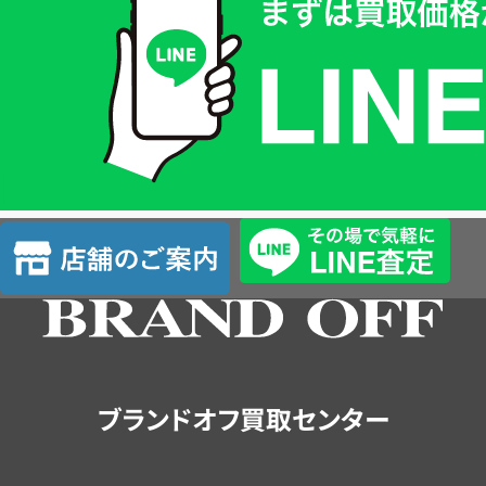
価
格
は
LINE
簡
単
査
店
定
舗
の
ご
案
内
ブランドオフ買取センター