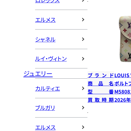
ロレックス
エルメス
シャネル
ルイ・ヴィトン
ジュエリー
ブランド
LOUIS
商品名
ポルト
カルティエ
型番
M5808
買取時期
2026
ブルガリ
エルメス