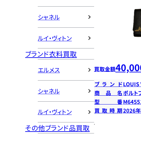
シャネル
ルイ・ヴィトン
ブランド衣料買取
40,00
買取金額
エルメス
ブランド
LOUIS
シャネル
商品名
ポルト
型番
M6455
買取時期
2026
ルイ・ヴィトン
その他ブランド品買取