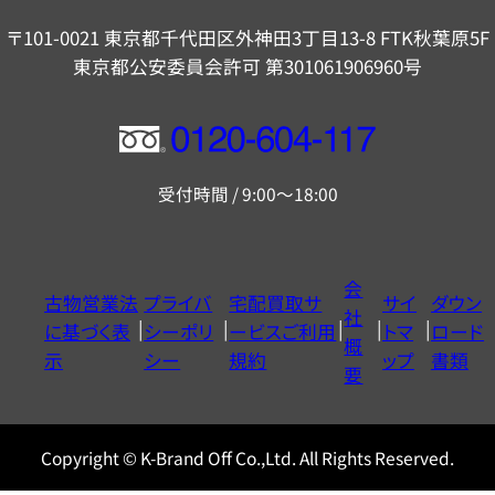
〒101-0021 東京都千代田区外神田3丁目13-8 FTK秋葉原5F
東京都公安委員会許可 第301061906960号
フ
リ
受付時間 / 9:00～18:00
ー
ダ
イ
会
古物営業法
プライバ
宅配買取サ
サイ
ダウン
ヤ
社
に基づく表
シーポリ
ービスご利用
トマ
ロード
ル
概
示
シー
規約
ップ
書類
0120604117
要
Copyright © K-Brand Off Co.,Ltd. All Rights Reserved.