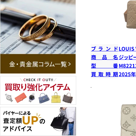
ブランド
LOUIS
商品名
ジッピ
型番
M8221
買取時期
2025