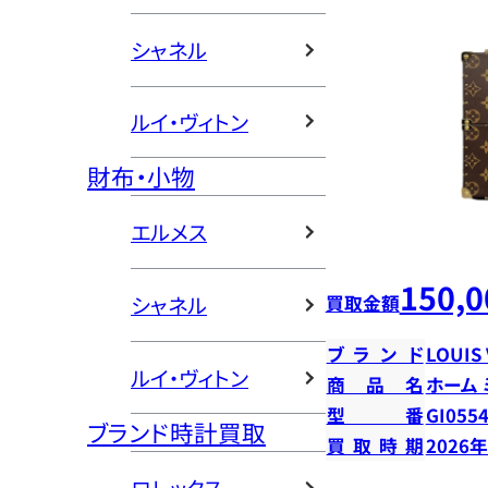
シャネル
ルイ・ヴィトン
財布・小物
エルメス
150,0
買取金額
シャネル
ブランド
LOUIS
ルイ・ヴィトン
商品名
ホーム
型番
GI055
ブランド時計買取
買取時期
2026