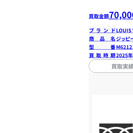
70,00
買取金額
ブランド
LOUIS
商品名
ジッピ
型番
M6212
買取時期
2025
買取実