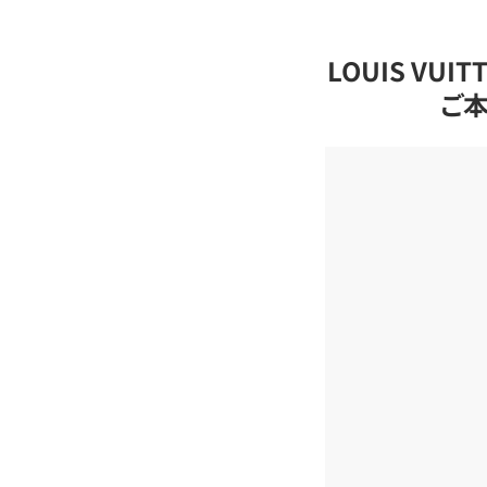
LOUIS VU
ご