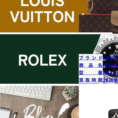
ブランド
LOUIS
商品名
ポルト
型番
M8215
買取時期
2025