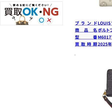
ブランド
LOUIS
商品名
ポルト
型番
M6017
買取時期
2025