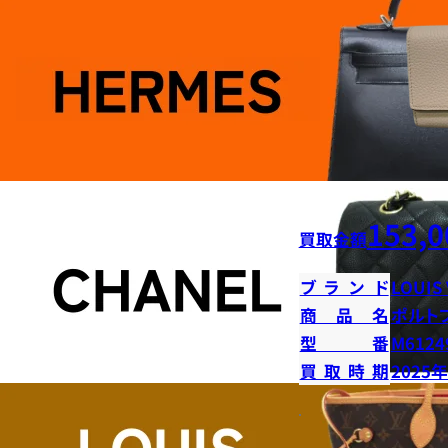
153,0
買取金額
ブランド
LOUIS
商品名
ポルト
型番
M6124
買取時期
2025