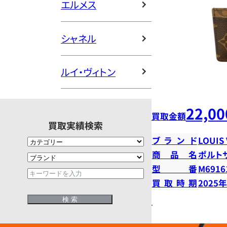
エルメス
シャネル
ルイ・ヴィトン
22,00
買取金額
買取実績検索
ブランド
LOUIS
商品名
ポルト
型番
M6916
買取時期
2025