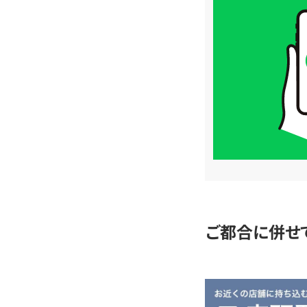
買
取
価
格
は
LINE
簡
単
査
定
ご都合に併せ