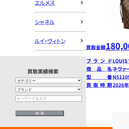
エルメス
シャネル
ルイ・ヴィトン
180,0
買取金額
ブランド
LOUIS
商品名
ネヴァ
買取実績検索
型番
N5110
買取時期
2026