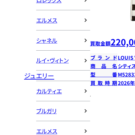
ロレックス
エルメス
220,0
シャネル
買取金額
ブランド
LOUIS
ルイ・ヴィトン
商品名
シティ
ジュエリー
型番
M5283
買取時期
2026
カルティエ
ブルガリ
エルメス