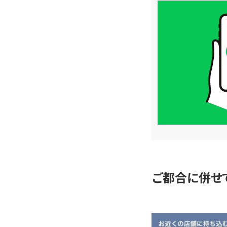
買
取
価
格
は
LINE
簡
単
査
定
ご都合に併せ