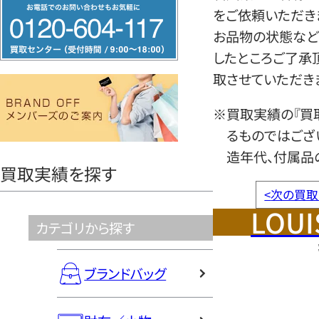
フ
をご依頼いただき
リ
お品物の状態など
ー
したところご了承
ダ
取させていただき
イ
ヤ
※買取実績の『買
ル
るものではござ
0120604117
造年代、付属品
買取実績を探す
<
次の買取
LOUI
カテゴリから探す
ブランドバッグ