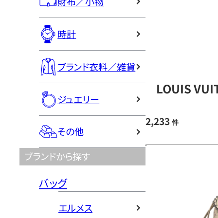
財布／小物
時計
ブランド衣料／雑貨
LOUIS V
ジュエリー
2,233
件
その他
ブランドから探す
バッグ
エルメス