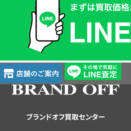
取
価
格
は
LINE
簡
単
査
店
定
舗
の
ご
案
内
ブランドオフ買取センター