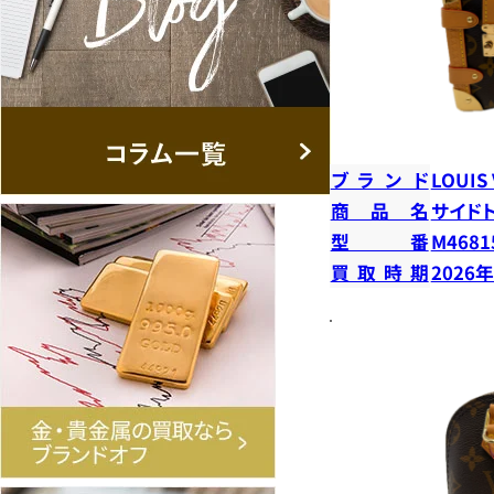
ブランド
LOUIS
商品名
サイド
型番
M4681
買取時期
2026