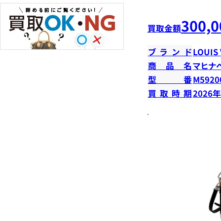
300,0
買取金額
ブランド
LOUIS
商品名
マヒナ
型番
M5920
買取時期
2026