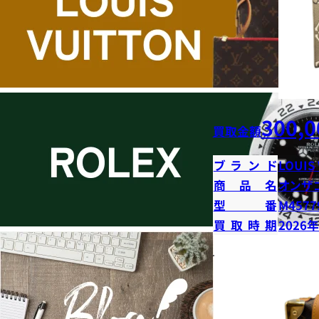
300,0
買取金額
ブランド
LOUIS
商品名
オンザ
型番
M4577
買取時期
2026