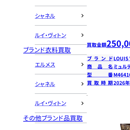
シャネル
ルイ・ヴィトン
250,0
買取金額
ブランド衣料買取
ブランド
LOUIS
エルメス
商品名
ミュル
型番
M4641
買取時期
2026
シャネル
ルイ・ヴィトン
その他ブランド品買取