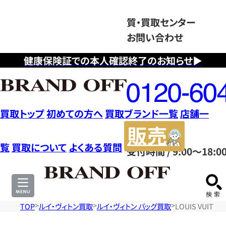
質・買取センター
お問い合わせ
健康保険証での本人確認終了のお知らせ▶
フ
リ
ー
ダ
買取トップ
初めての方へ
買取ブランド一覧
店舗一
イ
販
ヤ
売
覧
買取について
よくある質問
受付時間 / 9:00～18:0
ル
サ
0120604117
イ
ト
TOP
ルイ・ヴィトン買取
ルイ・ヴィトン バッグ買取
LOUIS VUIT