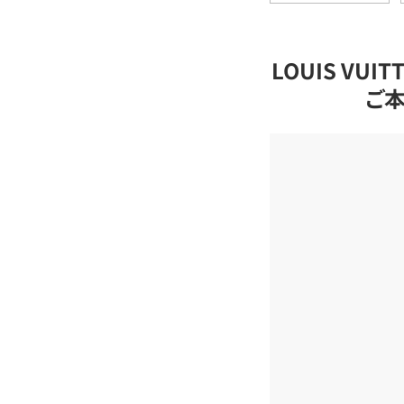
LOUIS VU
ご