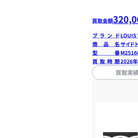
320,0
買取金額
ブランド
LOUIS
商品名
サイド
型番
M2516
買取時期
2026
買取実