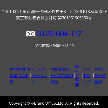
〒101-0021 東京都千代田区外神田3丁目13-8 FTK秋葉原5F
東京都公安委員会許可 第301061906960号
フ
リ
受付時間 / 9:00～18:00
ー
ダ
イ
会
古物営業法
プライバ
宅配買取サ
サイ
ダウン
ヤ
社
に基づく表
シーポリ
ービスご利用
トマ
ロード
ル
概
示
シー
規約
ップ
書類
0120604117
要
Copyright © K-Brand Off Co.,Ltd. All Rights Reserved.