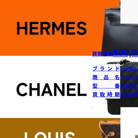
800,0
買取金額
ブランド
LOUIS
商品名
ミニス
型番
M1312
買取時期
2026