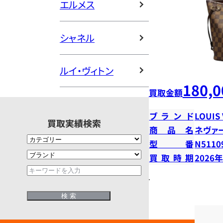
エルメス
シャネル
ルイ・ヴィトン
180,0
買取金額
ブランド
LOUIS
買取実績検索
商品名
ネヴァ
型番
N5110
買取時期
2026