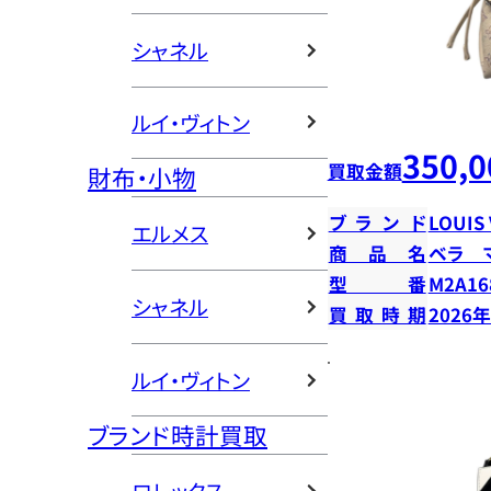
シャネル
ルイ・ヴィトン
350,0
買取金額
財布・小物
ブランド
LOUIS
エルメス
商品名
ベラ 
型番
M2A16
シャネル
買取時期
2026
ルイ・ヴィトン
ブランド時計買取