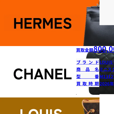
800,0
買取金額
ブランド
LOUIS
商品名
ミニス
型番
M1312
買取時期
2026