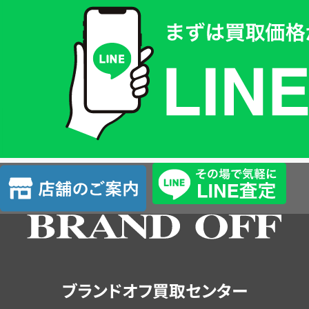
取
価
格
は
LINE
簡
単
査
店
定
舗
の
ご
案
内
ブランドオフ買取センター