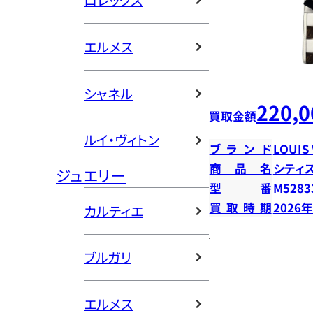
ロレックス
エルメス
シャネル
220,0
買取金額
ルイ・ヴィトン
ブランド
LOUIS
商品名
シティ
ジュエリー
型番
M5283
買取時期
2026
カルティエ
ブルガリ
エルメス