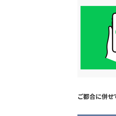
買
取
価
格
は
LINE
簡
単
査
定
ご都合に併せ