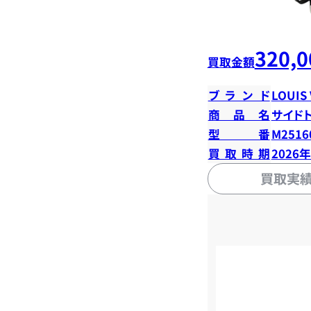
320,0
買取金額
ブランド
LOUIS
商品名
サイド
型番
M2516
買取時期
2026
買取実