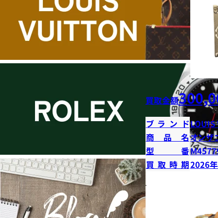
300,0
買取金額
ブランド
LOUIS
商品名
オンザ
型番
M4577
買取時期
2026