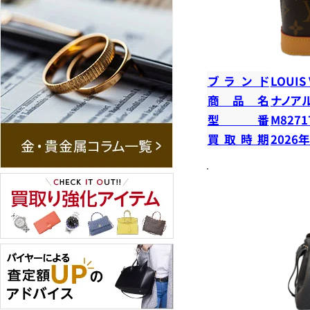
ブランド
LOUIS
商品名
ナノア
型番
M8271
買取時期
2026