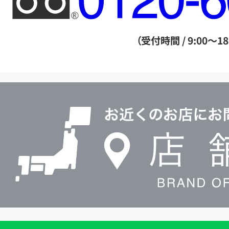
リ
ー
ダ
（受付時間 / 9:00～18
イ
ヤ
ル
店
0120604117
舗
検
索
買