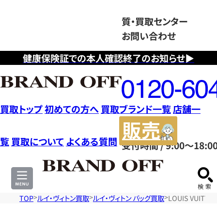
質・買取センター
お問い合わせ
健康保険証での本人確認終了のお知らせ▶
フ
リ
ー
ダ
買取トップ
初めての方へ
買取ブランド一覧
店舗一
イ
販
ヤ
売
覧
買取について
よくある質問
受付時間 / 9:00～18:0
ル
サ
0120604117
イ
ト
TOP
ルイ・ヴィトン買取
ルイ・ヴィトン バッグ買取
LOUIS VUIT