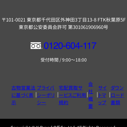
〒101-0021 東京都千代田区外神田3丁目13-8 FTK秋葉原5F
東京都公安委員会許可 第301061906960号
フ
リ
受付時間 / 9:00～18:00
ー
ダ
イ
会
古物営業法
プライバ
宅配買取サ
サイ
ダウン
ヤ
社
に基づく表
シーポリ
ービスご利用
トマ
ロード
ル
概
示
シー
規約
ップ
書類
0120604117
要