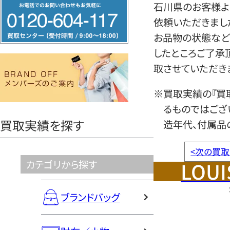
フ
石川県のお客様よ
リ
依頼いただきまし
ー
お品物の状態など
ダ
したところご了承
イ
取させていただき
ヤ
※買取実績の『買
ル
るものではござ
0120604117
買取実績を探す
造年代、付属品
<
次の買取
LOUI
カテゴリから探す
ブランドバッグ