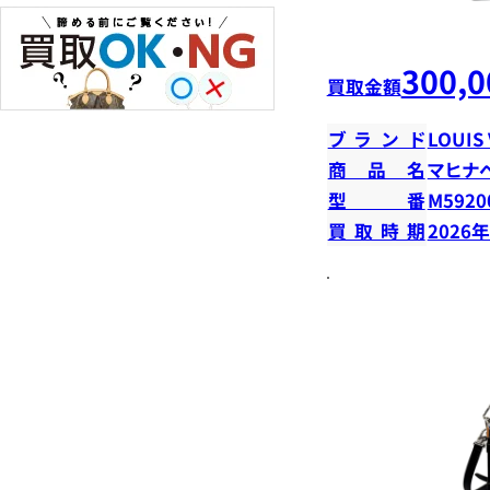
300,0
買取金額
ブランド
LOUIS
商品名
マヒナ
型番
M5920
買取時期
2026