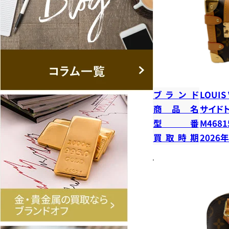
ブランド
LOUIS
商品名
サイド
型番
M4681
買取時期
2026