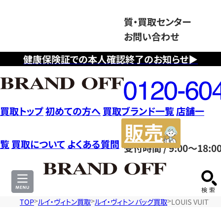
質・買取センター
お問い合わせ
健康保険証での本人確認終了のお知らせ▶
フ
リ
ー
ダ
買取トップ
初めての方へ
買取ブランド一覧
店舗一
イ
販
ヤ
売
覧
買取について
よくある質問
受付時間 / 9:00～18:0
ル
サ
0120604117
イ
ト
TOP
ルイ・ヴィトン買取
ルイ・ヴィトン バッグ買取
LOUIS VUIT