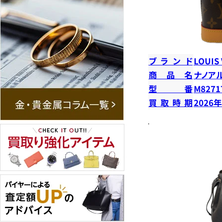
ブランド
LOUIS
商品名
ナノア
型番
M8271
買取時期
2026