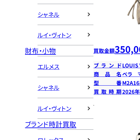
シャネル
ルイ・ヴィトン
350,0
財布・小物
買取金額
ブランド
LOUIS
エルメス
商品名
ベラ 
型番
M2A16
シャネル
買取時期
2026
ルイ・ヴィトン
ブランド時計買取