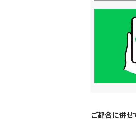
買
取
価
格
は
LINE
簡
単
査
定
ご都合に併せ