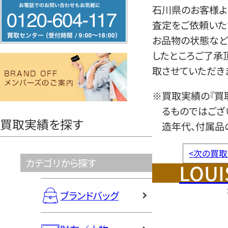
フ
石川県のお客様より
リ
査定をご依頼いた
ー
お品物の状態など
ダ
したところご了承
イ
取させていただき
ヤ
ル
※買取実績の『買
0120604117
るものではござ
買取実績を探す
造年代、付属品
<
次の買取
カテゴリから探す
LOUI
ブランドバッグ