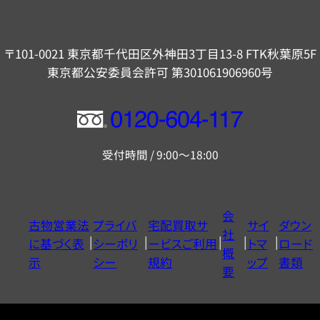
〒101-0021 東京都千代田区外神田3丁目13-8 FTK秋葉原5F
東京都公安委員会許可 第301061906960号
フ
リ
受付時間 / 9:00～18:00
ー
ダ
イ
会
古物営業法
プライバ
宅配買取サ
サイ
ダウン
ヤ
社
に基づく表
シーポリ
ービスご利用
トマ
ロード
ル
概
示
シー
規約
ップ
書類
0120604117
要