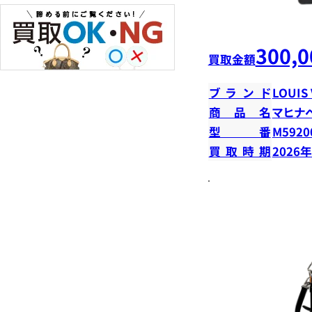
300,0
買取金額
ブランド
LOUIS
商品名
マヒナ
型番
M5920
買取時期
2026