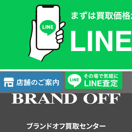
買
取
価
格
は
LINE
簡
単
査
店
定
舗
の
ご
案
内
ブランドオフ買取センター