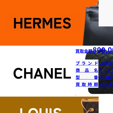
800,0
買取金額
ブランド
LOUIS
商品名
ミニス
型番
M1312
買取時期
2026