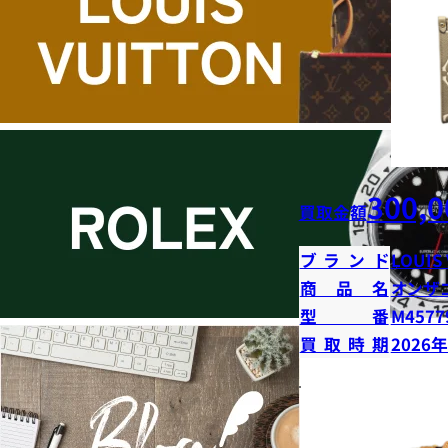
300,0
買取金額
ブランド
LOUIS
商品名
オンザ
型番
M4577
買取時期
2026