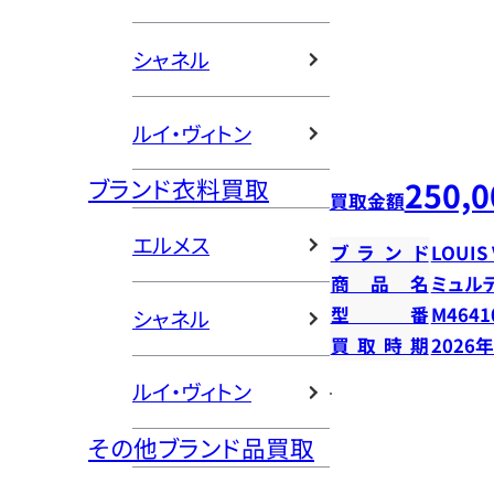
シャネル
ルイ・ヴィトン
ブランド衣料買取
250,0
買取金額
エルメス
ブランド
LOUIS
商品名
ミュル
型番
M4641
シャネル
買取時期
2026
ルイ・ヴィトン
その他ブランド品買取