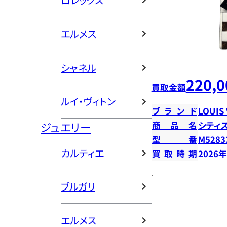
ロレックス
エルメス
シャネル
220,0
買取金額
ルイ・ヴィトン
ブランド
LOUIS
ジュエリー
商品名
シティ
型番
M5283
カルティエ
買取時期
2026
ブルガリ
エルメス