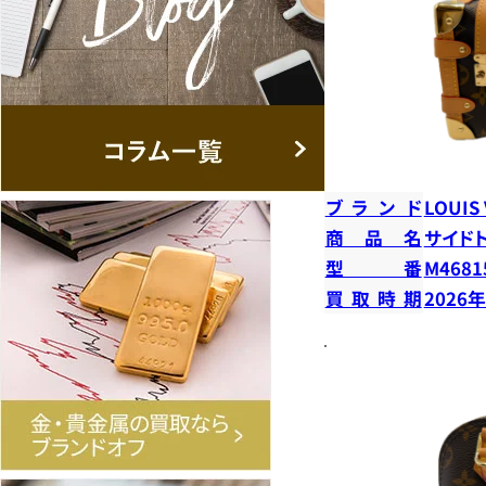
ブランド
LOUIS
商品名
サイド
型番
M4681
買取時期
2026