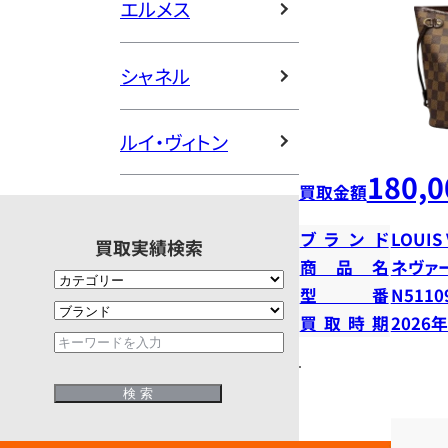
エルメス
シャネル
ルイ・ヴィトン
180,0
買取金額
ブランド
LOUIS
買取実績検索
商品名
ネヴァ
型番
N5110
買取時期
2026