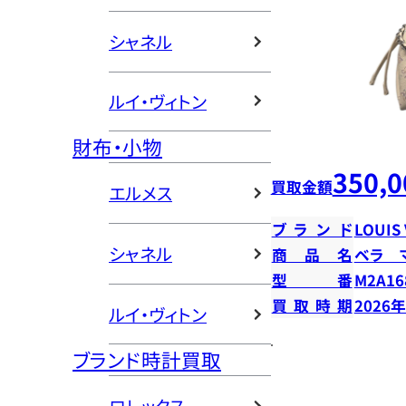
シャネル
ルイ・ヴィトン
財布・小物
350,0
買取金額
エルメス
ブランド
LOUIS
シャネル
商品名
ベラ 
型番
M2A16
買取時期
2026
ルイ・ヴィトン
ブランド時計買取