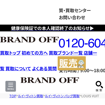
質・買取センター
お問い合わせ
健康保険証での本人確認終了のお知らせ▶
フ
リ
ー
ダ
買取トップ
初めての方へ
買取ブランド一覧
店舗一
イ
販
ヤ
売
覧
買取について
よくある質問
受付時間 / 9:00～18:0
ル
サ
0120604117
イ
ト
TOP
ルイ・ヴィトン買取
ルイ・ヴィトン バッグ買取
LOUIS VUIT