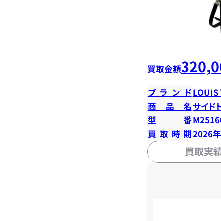
320,0
買取金額
ブランド
LOUIS
商品名
サイド
型番
M2516
買取時期
2026
買取実