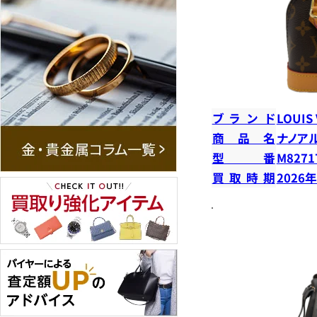
ブランド
LOUIS
商品名
ナノア
型番
M8271
買取時期
2026