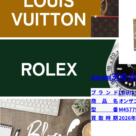
300,0
買取金額
ブランド
LOUIS
商品名
オンザ
型番
M4577
買取時期
2026