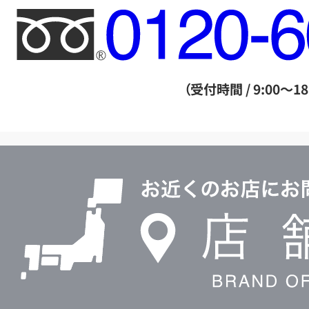
フ
リ
ー
ダ
（受付時間 / 9:00～18
イ
ヤ
ル
店
0120604117
舗
検
索