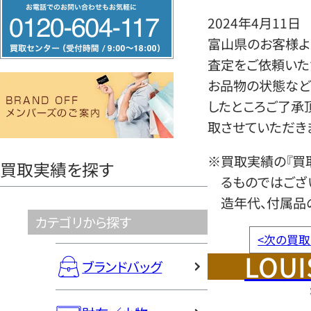
フ
2024年4月11日
リ
富山県のお客様より
ー
査定をご依頼いた
ダ
お品物の状態など
イ
したところご了承
ヤ
取させていただき
ル
0120604117
※買取実績の『買
買取実績を探す
るものではござ
造年代、付属品
カテゴリから探す
<
次の買取
LOUI
ブランドバッグ