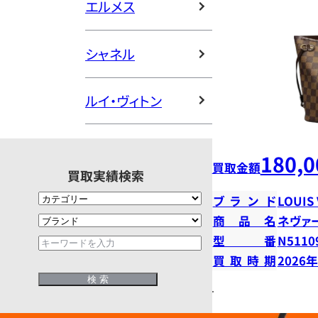
エルメス
シャネル
ルイ・ヴィトン
180,0
買取金額
買取実績検索
ブランド
LOUIS
商品名
ネヴァ
型番
N5110
買取時期
2026