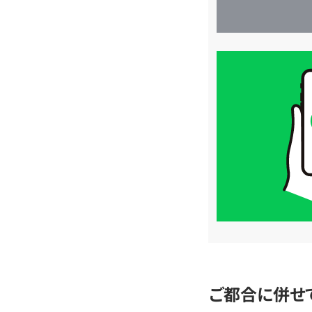
買
取
価
格
は
LINE
簡
単
査
定
ご都合に併せ