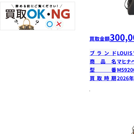
300,0
買取金額
ブランド
LOUIS
商品名
マヒナ
型番
M5920
買取時期
2026