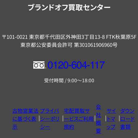
内
ブランドオフ買取センター
〒101-0021 東京都千代田区外神田3丁目13-8 FTK秋葉原5F
東京都公安委員会許可 第301061906960号
フ
リ
受付時間 / 9:00～18:00
ー
ダ
イ
会
古物営業法
プライバ
宅配買取サ
サイ
ダウン
ヤ
社
に基づく表
シーポリ
ービスご利用
トマ
ロード
ル
概
示
シー
規約
ップ
書類
0120604117
要