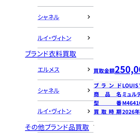
シャネル
ルイ・ヴィトン
ブランド衣料買取
250,0
エルメス
買取金額
ブランド
LOUIS
シャネル
商品名
ミュル
型番
M4641
ルイ・ヴィトン
買取時期
2026
その他ブランド品買取