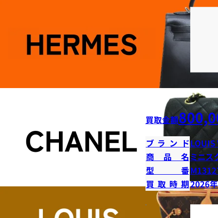
800,0
買取金額
ブランド
LOUIS
商品名
ミニス
型番
M1312
買取時期
2026