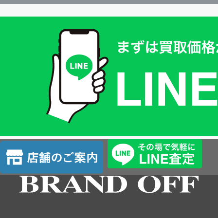
買
取
価
格
は
LINE
簡
単
査
店
定
舗
の
ご
案