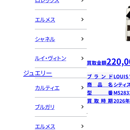
ロレックス
エルメス
シャネル
ルイ・ヴィトン
220,0
買取金額
ジュエリー
ブランド
LOUIS
商品名
シティ
カルティエ
型番
M5283
買取時期
2026
ブルガリ
エルメス