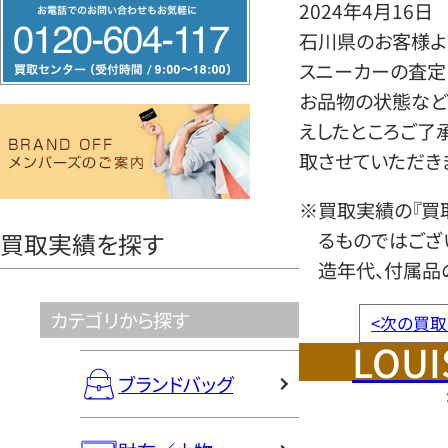
フ
2024年4月16日
リ
石川県のお客様よ
ー
スニーカーの査定
ダ
お品物の状態など
イ
えしたところご了
ヤ
取させていただき
ル
※買取実績の『買
0120604117
るものではござ
買取実績を探す
造年代、付属品
カテゴリから探す
<
次の買取
LOUI
ブランドバッグ