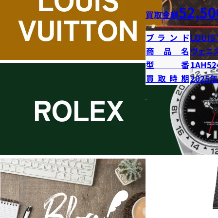
52,50
買取金額
ブランド
LOUIS
商品名
ヴェニ
型番
1AH52
買取時期
2025