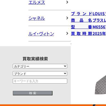
エルメス
ブランド
LOUIS
シャネル
商品名
ブラス
型番
M6556
ルイ・ヴィトン
買取時期
2025
買取実績検索