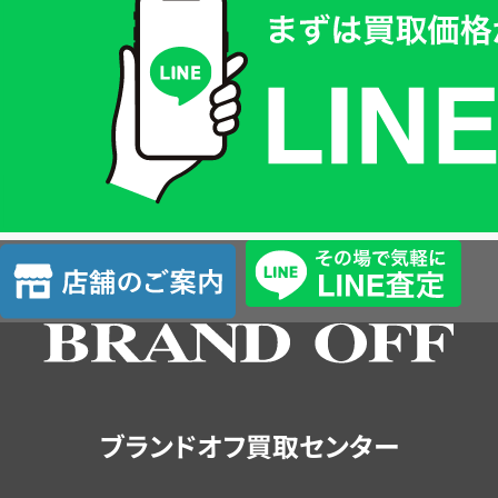
取
価
格
は
LINE
簡
単
査
店
定
舗
の
ご
案
内
ブランドオフ買取センター