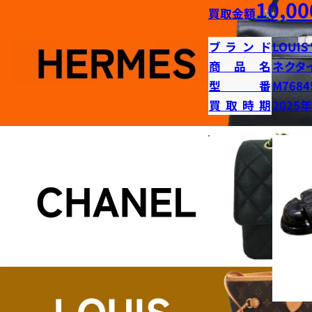
10,00
買取金額
ブランド
LOUIS
商品名
ネクタ
型番
M7684
買取時期
2025