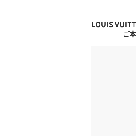
LOUIS VU
ご