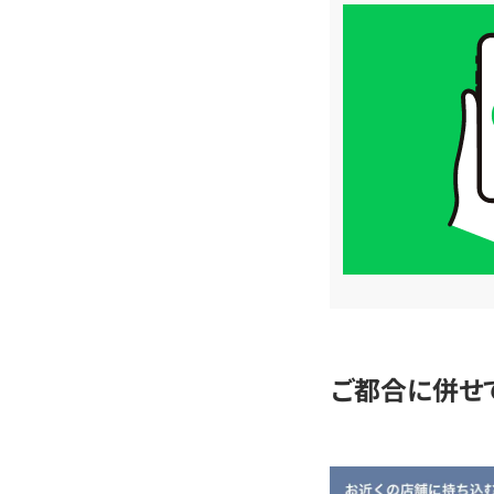
買
取
価
格
は
LINE
簡
単
査
定
ご都合に併せ