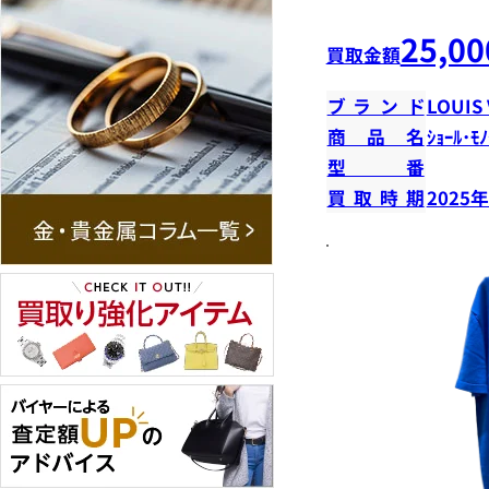
25,00
買取金額
ブランド
LOUIS
商品名
ｼｮｰﾙ･ﾓﾉ
型番
買取時期
2025