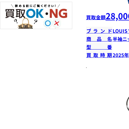
28,00
買取金額
ブランド
LOUIS
商品名
半袖ニ
型番
買取時期
2025