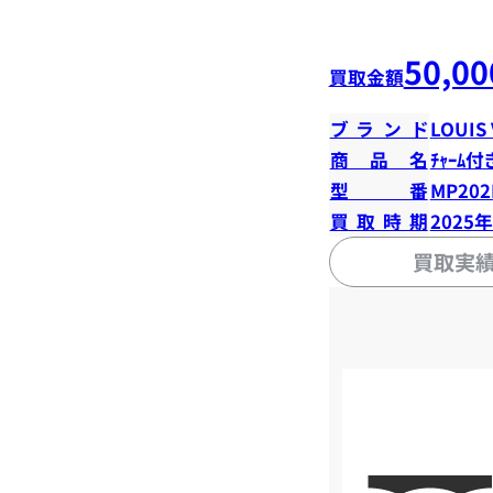
50,00
買取金額
ブランド
LOUIS
商品名
ﾁｬｰﾑ付
型番
MP20
買取時期
2025
買取実