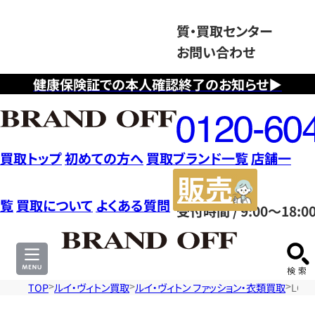
質・買取センター
お問い合わせ
健康保険証での本人確認終了のお知らせ▶
フ
リ
ー
ダ
買取トップ
初めての方へ
買取ブランド一覧
店舗一
イ
販
ヤ
売
覧
買取について
よくある質問
受付時間 / 9:00～18:0
ル
サ
0120604117
イ
ト
TOP
ルイ・ヴィトン買取
ルイ・ヴィトン ファッション・衣類買取
LOU