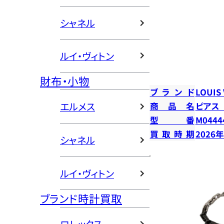
シャネル
ルイ・ヴィトン
財布・小物
ブランド
LOUIS
エルメス
商品名
ピアス
型番
M0444
買取時期
2026
シャネル
ルイ・ヴィトン
ブランド時計買取