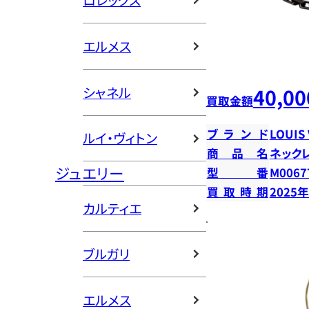
ロレックス
エルメス
シャネル
40,00
買取金額
ブランド
LOUIS
ルイ・ヴィトン
商品名
ネック
ジュエリー
型番
M0067
買取時期
2025
カルティエ
ブルガリ
エルメス