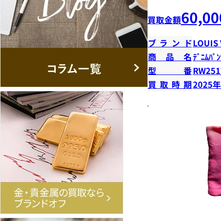
60,00
買取金額
ブランド
LOUIS
商品名
ﾃﾞﾆﾑﾊﾟﾝ
型番
RW251
買取時期
2025