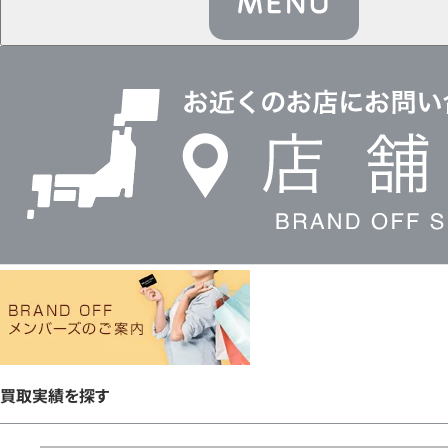
店
舗
検
索
買取実績を探す